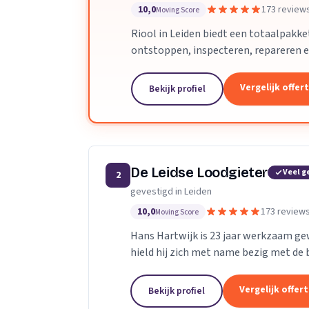
10,0
173 review
Moving Score
Riool in Leiden biedt een totaalpakk
ontstoppen, inspecteren, repareren en 
verstopt in Leiden, dan gaan onze...
Vergelijk offer
Bekijk profiel
De Leidse Loodgieter
Veel g
2
gevestigd in Leiden
10,0
173 review
Moving Score
Hans Hartwijk is 23 jaar werkzaam gewe
hield hij zich met name bezig met de bu
gegaan als de Leidse Loodgieter. Met de
Vergelijk offer
Bekijk profiel