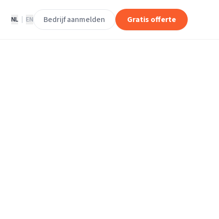
Bedrijf aanmelden
Gratis offerte
NL
|
EN
rs in Leiden -
espaar
vang gratis offertes, lees reviews