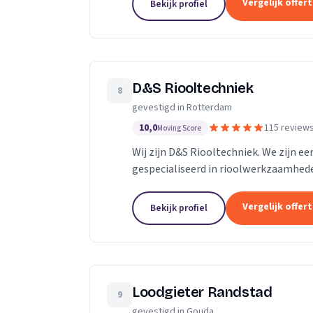
Vergelijk offer
Bekijk profiel
D&S Riooltechniek
8
gevestigd in Rotterdam
10,0
115 review
Moving Score
Wij zijn D&S Riooltechniek. We zijn een
gespecialiseerd in rioolwerkzaamhede
goed en zo snel mogelijk van dienst te 
Vergelijk offer
Bekijk profiel
Loodgieter Randstad
9
gevestigd in Gouda