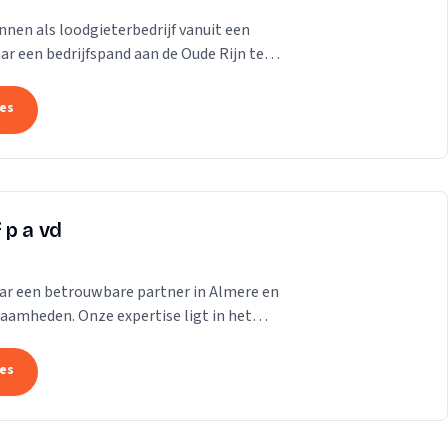
onnen als loodgieterbedrijf vanuit een
ar een bedrijfspand aan de Oude Rijn te
 snel...
tes
 p a vd
jaar een betrouwbare partner in Almere en
aamheden. Onze expertise ligt in het
teit en...
tes