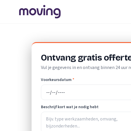
Home
/
Nederland
/
Zuid-Holland
/
Leiden
/
Loodgieter
Ontvang gratis offert
Vul je gegevens in en ontvang binnen 24 uur r
Voorkeursdatum
*
Beschrijf kort wat je nodig hebt