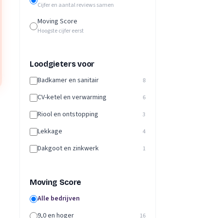
Cijfer en aantal reviews samen
Moving Score
Hoogste cijfer eerst
Loodgieters voor
Badkamer en sanitair
8
CV-ketel en verwarming
6
Riool en ontstopping
3
Lekkage
4
Dakgoot en zinkwerk
1
Moving Score
Alle bedrijven
9,0 en hoger
16