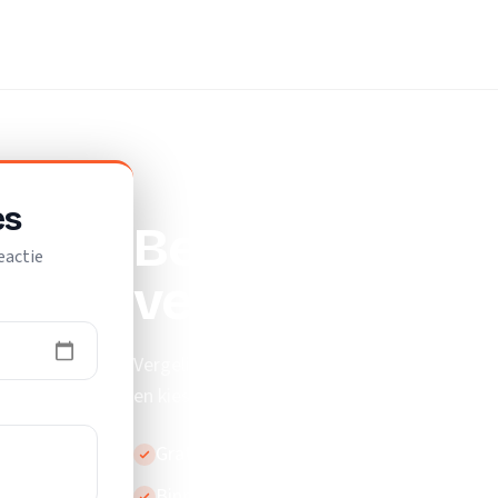
es
Beste loodgiete
eactie
vergelijk en b
Vergelijk de beste loodgieters in Leiden. Ont
en kies de loodgieter die bij je past.
Gratis en vrijblijvend
Binnen 24 uur reactie