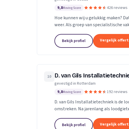
9,8
426 reviews
Moving Score
Hoe kunnen wij u gelukkig maken? Dat i
weer. Als groep van specialistische va
calamiteiten en in de woningbouw.
Vergelijk offer
Bekijk profiel
D. van Gils Installatietechni
10
gevestigd in Rotterdam
9,8
192 reviews
Moving Score
D. van Gils Installatietechniek is de
omstreken. Na jarenlang als loodgiete
besloot daarom D. van Gils...
Vergelijk offer
Bekijk profiel