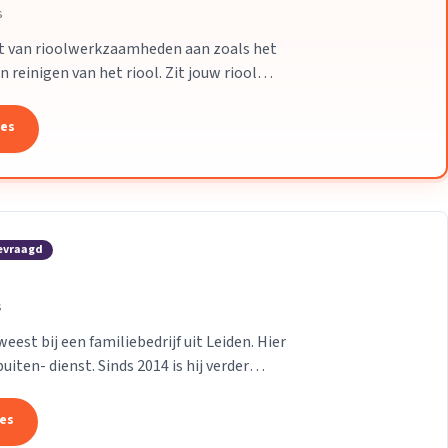
s
et van rioolwerkzaamheden aan zoals het
reinigen van het riool. Zit jouw riool
tes
evraagd
s
est bij een familiebedrijf uit Leiden. Hier
iten- dienst. Sinds 2014 is hij verder
...
tes