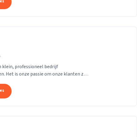
tes
s
 klein, professioneel bedrijf
n. Het is onze passie om onze klanten zo
kunnen zijn....
tes