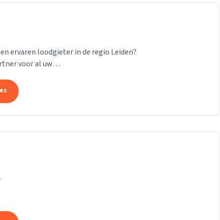
n ervaren loodgieter in de regio Leiden?
rtner voor al uw
van deskundige loodgieters staat...
tes
s