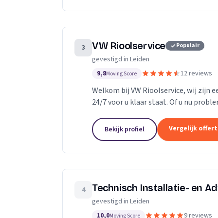
VW Rioolservice
Populair
3
gevestigd in Leiden
9,8
12 reviews
Moving Score
Welkom bij VW Rioolservice, wij zijn 
24/7 voor u klaar staat. Of u nu prob
keukenafvoer, douche of toilet, wij heb
Vergelijk offer
Bekijk profiel
Technisch Installatie- en A
4
gevestigd in Leiden
10,0
9 reviews
Moving Score