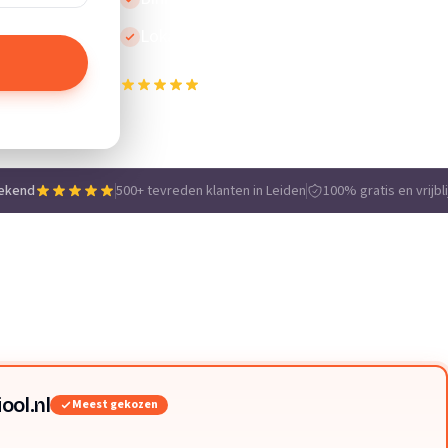
Lokale vakmensen
500+ tevreden klanten in Leiden
e
tekend
500+ tevreden klanten in Leiden
100% gratis en vrijbl
ool.nl
Meest gekozen