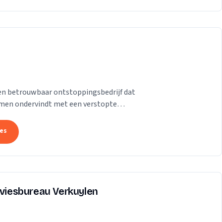
een betrouwbaar ontstoppingsbedrijf dat
lemen ondervindt met een verstopte
ben de...
tes
dviesbureau Verkuylen