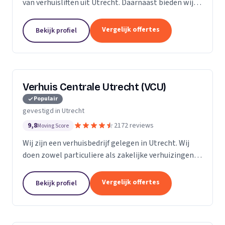
van verhuisliften uit Utrecht. Daarnaast bieden wij
verhuizingen aan.
Vergelijk offertes
Bekijk profiel
Verhuis Centrale Utrecht (VCU)
Populair
gevestigd in Utrecht
9,8
2172 reviews
Moving Score
Wij zijn een verhuisbedrijf gelegen in Utrecht. Wij
doen zowel particuliere als zakelijke verhuizingen.
Particuliere verhuizingen, bedrijfsverhuizingen,
opslag van inboedel, de- en montageservice,...
Vergelijk offertes
Bekijk profiel