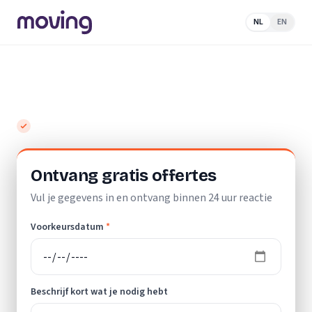
NL
EN
Home
/
Nederland
/
Utrecht
/
Leersum
/
Verhuisbedrijf
Top 10 beste verhuisbedrijven in Leersum
Gratis en vrijblijvend
Ontvang gratis offertes
Vul je gegevens in en ontvang binnen 24 uur reactie
Voorkeursdatum
*
Beschrijf kort wat je nodig hebt