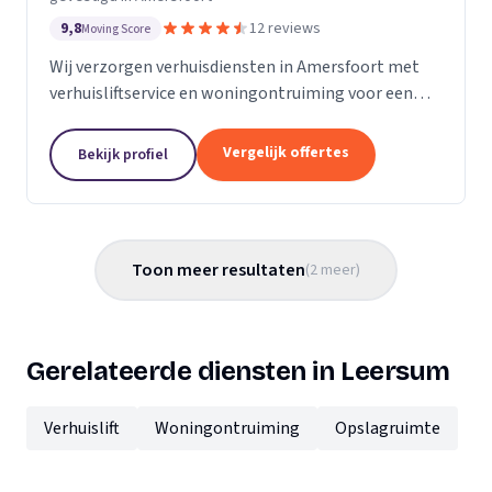
9,8
12 reviews
Moving Score
Wij verzorgen verhuisdiensten in Amersfoort met
verhuisliftservice en woningontruiming voor een
efficiënte en zorgvuldige verhuizing.
Vergelijk offertes
Bekijk profiel
Toon meer resultaten
(
2
meer
)
Gerelateerde diensten in Leersum
Verhuislift
Woningontruiming
Opslagruimte