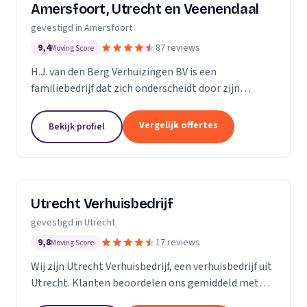
Amersfoort, Utrecht en Veenendaal
gevestigd in Amersfoort
9,4
87 reviews
Moving Score
H.J. van den Berg Verhuizingen BV is een
familiebedrijf dat zich onderscheidt door zijn
uitstekende service en persoonlijke benadering.
Gevestigd in de driehoek Amersfoort, Veenendaal en
Vergelijk offertes
Bekijk profiel
Utrecht,...
Utrecht Verhuisbedrijf
gevestigd in Utrecht
9,8
17 reviews
Moving Score
Wij zijn Utrecht Verhuisbedrijf, een verhuisbedrijf uit
Utrecht. Klanten beoordelen ons gemiddeld met
een 4,9, op basis van 17 beoordelingen.