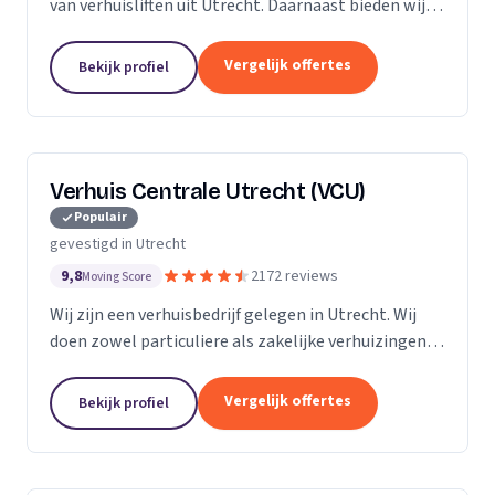
van verhuisliften uit Utrecht. Daarnaast bieden wij
verhuizingen aan.
Vergelijk offertes
Bekijk profiel
Verhuis Centrale Utrecht (VCU)
Populair
gevestigd in Utrecht
9,8
2172 reviews
Moving Score
Wij zijn een verhuisbedrijf gelegen in Utrecht. Wij
doen zowel particuliere als zakelijke verhuizingen.
Particuliere verhuizingen, bedrijfsverhuizingen,
opslag van inboedel, de- en montageservice,...
Vergelijk offertes
Bekijk profiel