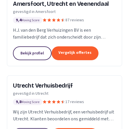
Amersfoort, Utrecht en Veenendaal
gevestigd in Amersfoort
9,4
87 reviews
Moving Score
H.J. van den Berg Verhuizingen BV is een
familiebedrijf dat zich onderscheidt door zijn
uitstekende service en persoonlijke benadering.
Gevestigd in de driehoek Amersfoort, Veenendaal en
Vergelijk offertes
Bekijk profiel
Utrecht,...
Utrecht Verhuisbedrijf
gevestigd in Utrecht
9,8
17 reviews
Moving Score
Wij zijn Utrecht Verhuisbedrijf, een verhuisbedrijf uit
Utrecht. Klanten beoordelen ons gemiddeld met
een 4,9, op basis van 17 beoordelingen.