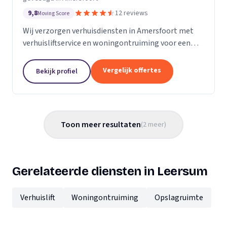
9,8
12 reviews
Moving Score
Wij verzorgen verhuisdiensten in Amersfoort met
verhuisliftservice en woningontruiming voor een
efficiënte en zorgvuldige verhuizing.
Vergelijk offertes
Bekijk profiel
Toon meer resultaten
(
2
meer
)
Gerelateerde diensten in Leersum
Verhuislift
Woningontruiming
Opslagruimte