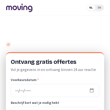
NL
EN
Home
/
Nederland
/
Utrecht
/
Leersum
/
Verhuisbedrijf
Top 10 beste verhuisbedrijven in Leersum
Gratis en vrijblijvend
Ontvang gratis offertes
Vul je gegevens in en ontvang binnen 24 uur reactie
Voorkeursdatum
*
Beschrijf kort wat je nodig hebt