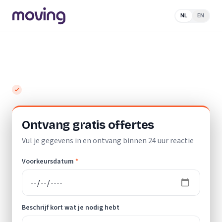
NL
EN
Home
/
Nederland
/
Utrecht
/
Leersum
/
Verhuislift
Top 10 beste verhuisliften in Leersum
Gratis en vrijblijvend
Ontvang gratis offertes
Vul je gegevens in en ontvang binnen 24 uur reactie
Voorkeursdatum
*
Beschrijf kort wat je nodig hebt