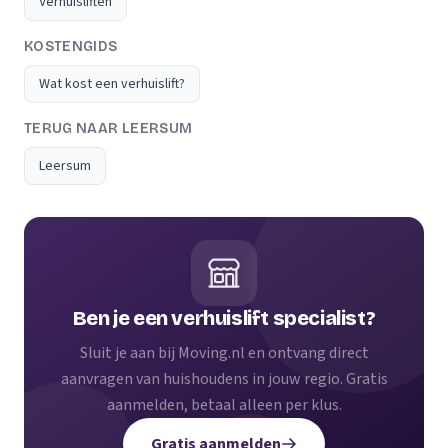
Verhuisliften
KOSTENGIDS
Wat kost een verhuislift?
TERUG NAAR LEERSUM
Leersum
Ben je een verhuislift specialist?
Sluit je aan bij Moving.nl en ontvang direct
aanvragen van huishoudens in jouw regio. Gratis
aanmelden, betaal alleen per klus.
Gratis aanmelden