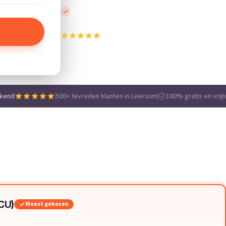
Lokale vakmensen
500+ tevreden klanten in Leersum
e
ekend
500+ tevreden klanten in Leersum
100% gratis en vrijb
CU)
Meest gekozen