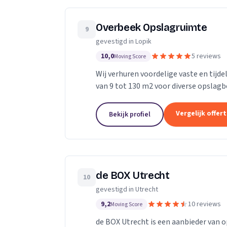
Overbeek Opslagruimte
9
gevestigd in Lopik
10,0
5 reviews
Moving Score
Wij verhuren voordelige vaste en tijde
van 9 tot 130 m2 voor diverse opslagb
Vergelijk offer
Bekijk profiel
de BOX Utrecht
10
gevestigd in Utrecht
9,2
10 reviews
Moving Score
de BOX Utrecht is een aanbieder van o