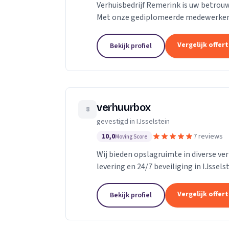
Verhuisbedrijf Remerink is uw betrou
Met onze gediplomeerde medewerker
we een kwaliteitsvolle verhuizing. Ons.
Vergelijk offer
Bekijk profiel
verhuurbox
8
gevestigd in IJsselstein
10,0
7 reviews
Moving Score
Wij bieden opslagruimte in diverse v
levering en 24/7 beveiliging in IJsselst
Vergelijk offer
Bekijk profiel