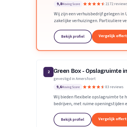
9,8
2172 review
Moving Score
Wij zijn een verhuisbedrijf gelegen in 
zakelijke verhuizingen. Particuliere v
van inboedel, de- en montageservice,..
Vergelijk offer
Bekijk profiel
Green Box - Opslagruimte i
2
gevestigd in Amersfoort
9,6
83 reviews
Moving Score
Wij bieden flexibele opslagruimte te 
bedrijven, met ruime openingstijden e
Vergelijk offer
Bekijk profiel