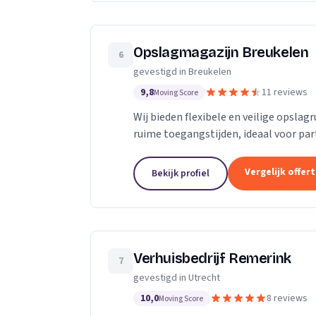
Opslagmagazijn Breukelen
6
gevestigd in Breukelen
9,8
11 reviews
Moving Score
Wij bieden flexibele en veilige opslag
ruime toegangstijden, ideaal voor part
Vergelijk offer
Bekijk profiel
Verhuisbedrijf Remerink
7
gevestigd in Utrecht
10,0
8 reviews
Moving Score