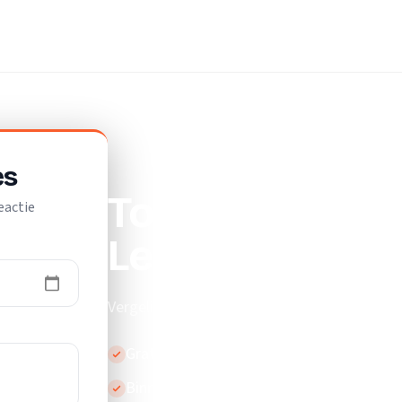
es
Top 10 beste o
eactie
Leersum
Vergelijk de beste opslagruimtes in Leersum
Gratis en vrijblijvend
Binnen 24 uur reactie