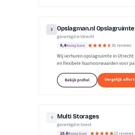
Opslagman.nl Opslagruimte
3
gevestigd in Utrecht
9,4
91 reviews
Moving Score
Wij verhuren opslagruimte in Utrecht
en flexibele huurvoorwaarden voor par
Vergelijk offer
Bekijk profiel
Multi Storages
4
gevestigd in Soest
10,0
15 reviews
Moving Score