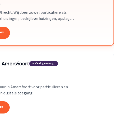
s
Utrecht. Wij doen zowel particuliere als
erhuizingen, bedrijfsverhuizingen, opslag
.
tes
n Amersfoort
Veel gevraagd
huur in Amersfoort voor particulieren en
n digitale toegang.
tes