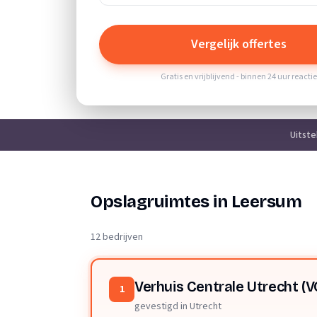
Vergelijk offertes
Gratis en vrijblijvend - binnen 24 uur reacti
Uitst
Opslagruimtes in Leersum
12 bedrijven
Verhuis Centrale Utrecht (V
1
gevestigd in Utrecht