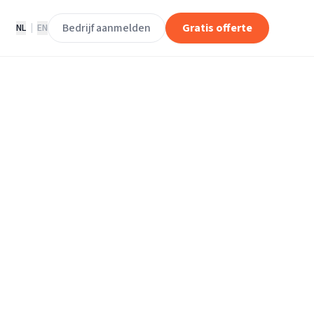
Bedrijf aanmelden
Gratis offerte
NL
|
EN
pslagruimtes in
.