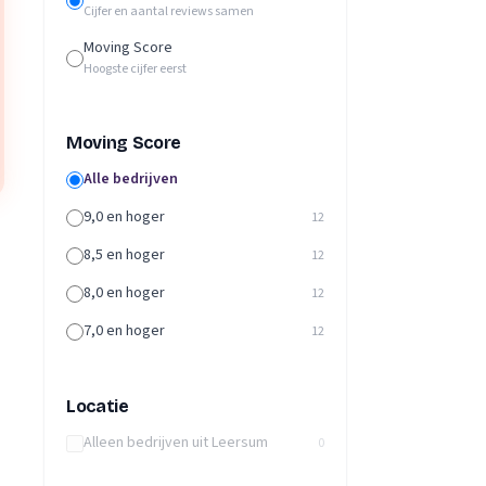
Cijfer en aantal reviews samen
Moving Score
Hoogste cijfer eerst
Moving Score
Alle bedrijven
9,0 en hoger
12
8,5 en hoger
12
8,0 en hoger
12
7,0 en hoger
12
Locatie
Alleen bedrijven uit Leersum
0