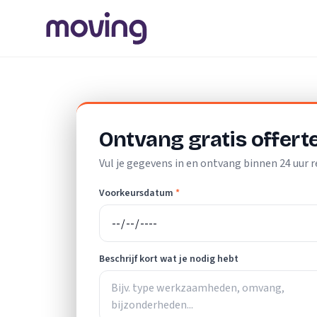
Home
/
Nederland
/
Utrecht
/
Leersum
/
Opslagruimte
Ontvang gratis offert
Vul je gegevens in en ontvang binnen 24 uur r
Voorkeursdatum
*
Beschrijf kort wat je nodig hebt