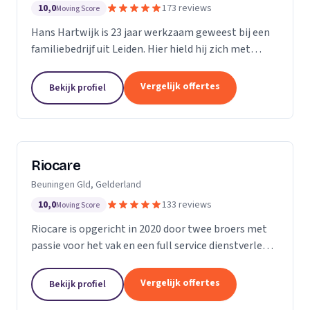
10,0
173 reviews
Moving Score
Hans Hartwijk is 23 jaar werkzaam geweest bij een
familiebedrijf uit Leiden. Hier hield hij zich met
name bezig met de buiten- dienst. Sinds 2014 is hij
verder gegaan als de Leidse Loodgieter. Met de...
Vergelijk offertes
Bekijk profiel
Riocare
Beuningen Gld, Gelderland
10,0
133 reviews
Moving Score
Riocare is opgericht in 2020 door twee broers met
passie voor het vak en een full service dienstverlener
gespecialiseerd in riool- en afwateringstechniek. Wij
leveren diensten op het gebied van...
Vergelijk offertes
Bekijk profiel