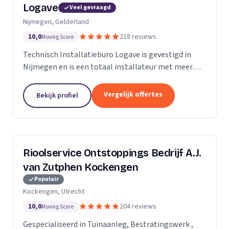
Logave
Veel gevraagd
Nijmegen, Gelderland
10,0
218 reviews
Moving Score
Technisch Installatieburo Logave is gevestigd in
Nijmegen en is een totaal installateur met meer
dan 30 jaar ervaring. Wij leveren alle merken cv- en
cv-combiketels, maar zijn gespecialiseerd in de...
Vergelijk offertes
Bekijk profiel
Rioolservice Ontstoppings Bedrijf A.J.
van Zutphen Kockengen
Populair
Kockengen, Utrecht
10,0
204 reviews
Moving Score
Gespecialiseerd in Tuinaanleg, Bestratingswerk ,