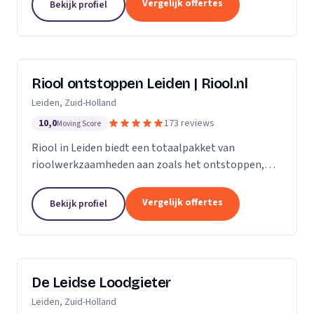
Vergelijk offertes
Bekijk profiel
Riool ontstoppen Leiden | Riool.nl
Leiden, Zuid-Holland
10,0
173 reviews
Moving Score
Riool in Leiden biedt een totaalpakket van
rioolwerkzaamheden aan zoals het ontstoppen,
inspecteren, repareren en reinigen van het riool. Zit
jouw riool verstopt in Leiden, dan gaan onze...
Vergelijk offertes
Bekijk profiel
De Leidse Loodgieter
Leiden, Zuid-Holland