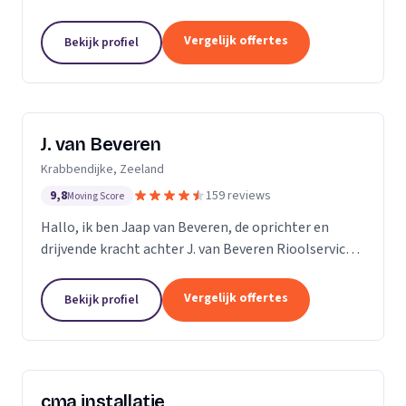
ruim 15 jaar ervaring in alles wat maar met riolering
te maken heeft. Allereerst zijn wij expert in de...
Vergelijk offertes
Bekijk profiel
J. van Beveren
Krabbendijke, Zeeland
9,8
159 reviews
Moving Score
Hallo, ik ben Jaap van Beveren, de oprichter en
drijvende kracht achter J. van Beveren Rioolservice.
Ik ben niet alleen een gedreven ondernemer, maar
ook een gepassioneerde piloot in mijn vrije tijd....
Vergelijk offertes
Bekijk profiel
cma installatie