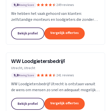
9,8
249 reviews
Moving Score
We hebben het vaak gehoord van klanten:
zelfstandige monteurs en loodgieters die zonder
overleg een toeslag rekenden omdat een
rioolprobleem complexer bleek te zijn dan gedacht.
Vergelijk offertes
Bekijk profiel
Of een rekening van...
WW Loodgietersbedrijf
Utrecht, Utrecht
9,8
241 reviews
Moving Score
WW Loodgietersbedrijf Utrecht is ontstaan vanuit
de wens om mensen zo snel en adequaat mogelijk
te helpen bij lekkages en ontstoppingen. Daarnaast
hebben we onze diensten uitgebreid om ons ook
Vergelijk offertes
Bekijk profiel
bezig...