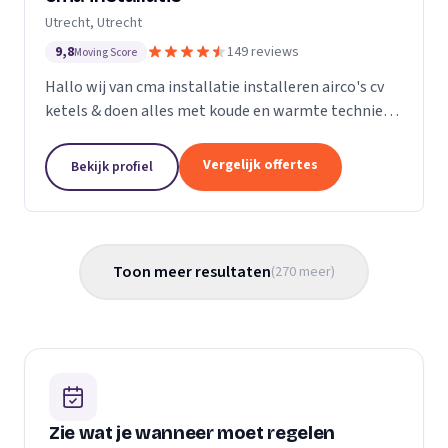
Utrecht, Utrecht
9,8
149 reviews
Moving Score
Hallo wij van cma installatie installeren airco's cv
ketels & doen alles met koude en warmte techniek
gas leidingen verleggen kortom alle loodgieters
werkzaamheden. U kunt gerust een kijkje nemen
Vergelijk offertes
Bekijk profiel
op...
Toon meer resultaten
(
270
meer
)
Zie wat je wanneer moet regelen