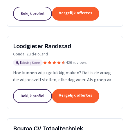
Vergelijk offertes
Bekijk profiel
Loodgieter Randstad
Gouda, Zuid-Holland
9,8
426 reviews
Moving Score
Hoe kunnen wij u gelukkig maken? Dat is de vraag
die wij onszelf stellen, elke dag weer. Als groep van
specialistische vak mensen leveren wij flexibel
maatwerk bij calamiteiten en in de woningbouw.
Vergelijk offertes
Bekijk profiel
Bouma CV Totaaltechniek