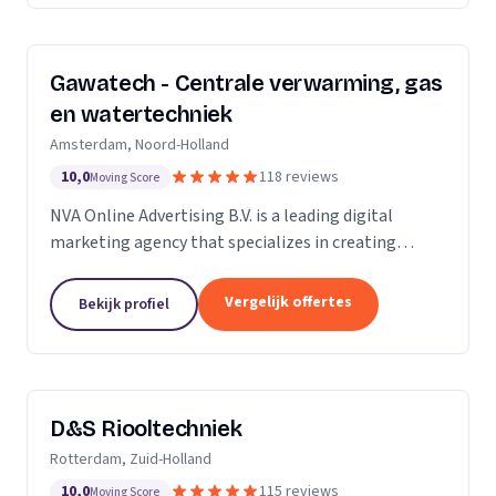
Gawatech - Centrale verwarming, gas
en watertechniek
Amsterdam, Noord-Holland
10,0
118 reviews
Moving Score
NVA Online Advertising B.V. is a leading digital
marketing agency that specializes in creating
impactful online advertising strategies. We are a
team of seasoned professionals who are
Vergelijk offertes
Bekijk profiel
passionate...
D&S Riooltechniek
Rotterdam, Zuid-Holland
10,0
115 reviews
Moving Score