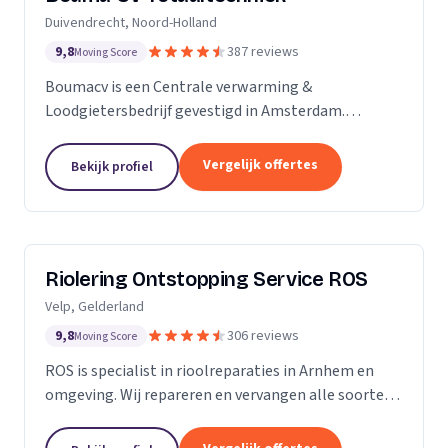
Duivendrecht, Noord-Holland
9,8
387 reviews
Moving Score
Boumacv is een Centrale verwarming &
Loodgietersbedrijf gevestigd in Amsterdam.
Vandaag de dag zijn we uitgegroeid tot een breed
installatiebedrijf, actief in alle facetten binnen de
Vergelijk offertes
Bekijk profiel
verwarming en...
Riolering Ontstopping Service ROS
Velp, Gelderland
9,8
306 reviews
Moving Score
ROS is specialist in rioolreparaties in Arnhem en
omgeving. Wij repareren en vervangen alle soorten
riolering tot aan de erfgrens. Tijdens het
rioolherstel maken we gebruik van hoogwaardige...