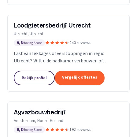
Loodgietersbedrijf Utrecht
Utrecht, Utrecht
9,8
240 reviews
Moving Score
Last van lekkages of verstoppingen in regio
Utrecht? Wilt u de badkamer verbouwen of
tegelwerk plaatsen? Dan staat Loodgietersbedrijf
Utrecht voor u klaar! Bij ons kunt u terecht voor
Vergelijk offertes
Bekijk profiel
oprecht advies,...
Ayvazbouwbedrijf
Amsterdam, Noord-Holland
9,8
192 reviews
Moving Score