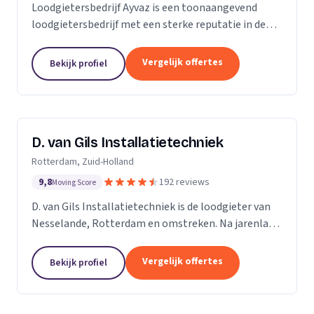
Loodgietersbedrijf Ayvaz is een toonaangevend
loodgietersbedrijf met een sterke reputatie in de
regio. Wij zijn opgericht door ervaren loodgieters
met een passie voor het leveren van hoogwaardige...
Vergelijk offertes
Bekijk profiel
D. van Gils Installatietechniek
Rotterdam, Zuid-Holland
9,8
192 reviews
Moving Score
D. van Gils Installatietechniek is de loodgieter van
Nesselande, Rotterdam en omstreken. Na jarenlang
als loodgieter te werken, besefte ik dat ik meer
wilde en besloot daarom D. van Gils...
Vergelijk offertes
Bekijk profiel