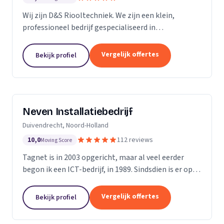
Wij zijn D&S Riooltechniek. We zijn een klein,
professioneel bedrijf gespecialiseerd in
rioolwerkzaamheden. Het is onze passie om onze
klanten zo goed en zo snel mogelijk van dienst te
Vergelijk offertes
Bekijk profiel
kunnen zijn....
Neven Installatiebedrijf
Duivendrecht, Noord-Holland
10,0
112 reviews
Moving Score
Tagnet is in 2003 opgericht, maar al veel eerder
begon ik een ICT-bedrijf, in 1989. Sindsdien is er op
ICT- gebied enorm veel veranderd, dat hoef ik u niet
te vertellen. Wat niet gewijzigd is in al...
Vergelijk offertes
Bekijk profiel