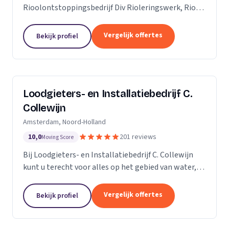
Rioolontstoppingsbedrijf Div Rioleringswerk, Riool
ontstoppen, Riool reparatie, Rioolaanleg, Riool
vervangen. Rioolcamera, Riooldetectie...
Vergelijk offertes
Bekijk profiel
Loodgieters- en Installatiebedrijf C.
Collewijn
Amsterdam, Noord-Holland
10,0
201 reviews
Moving Score
Bij Loodgieters- en Installatiebedrijf C. Collewijn
kunt u terecht voor alles op het gebied van water,
sanitair, riolering, centrale verwarming en dak- &
zinkwerken. Voor vakkundig installeren,...
Vergelijk offertes
Bekijk profiel