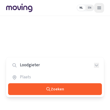
NL
EN
Home
/
Nederland
/
Loodgieters
Alle loodgieters in Nederland
Vergelijk de beste loodgieters in heel Nederland.
Zoeken