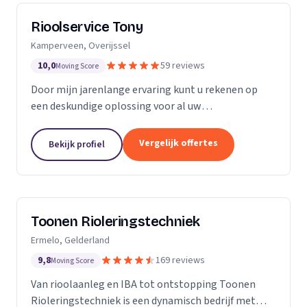
Rioolservice Tony
Kamperveen, Overijssel
10,0
59 reviews
Moving Score
Door mijn jarenlange ervaring kunt u rekenen op
een deskundige oplossing voor al uw
rioolproblemen. U kunt bij mij terecht voor
verstoppingen, vervangen en/of aanpassen van uw
Vergelijk offertes
Bekijk profiel
riolering, maar ook...
Toonen Rioleringstechniek
Ermelo, Gelderland
9,8
169 reviews
Moving Score
Van rioolaanleg en IBA tot ontstopping Toonen
Rioleringstechniek is een dynamisch bedrijf met