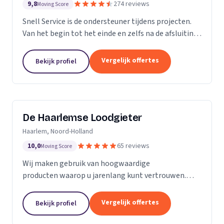
9,8
274 reviews
Moving Score
Snell Service is de ondersteuner tijdens projecten.
Van het begin tot het einde en zelfs na de afsluiting
van een project: we get the job done!
Vergelijk offertes
Bekijk profiel
De Haarlemse Loodgieter
Haarlem, Noord-Holland
10,0
65 reviews
Moving Score
Wij maken gebruik van hoogwaardige
producten waarop u jarenlang kunt vertrouwen.
Onze monteurs zetten hun jarenlange ervaring 24
uur per dag in om u van dienst te zijn. Want uw
Vergelijk offertes
Bekijk profiel
wooncomfort verdient...