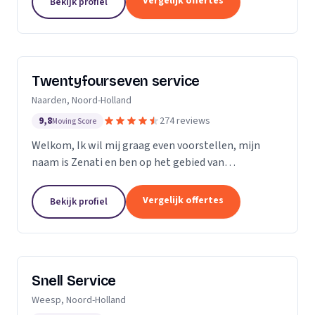
Vergelijk offertes
Bekijk profiel
Twentyfourseven service
Naarden, Noord-Holland
9,8
274 reviews
Moving Score
Welkom, Ik wil mij graag even voorstellen, mijn
naam is Zenati en ben op het gebied van
verstoppingen de aangewezen persoon! Ik heb al
meer dan 10 jaar ervaring, en geen probleem is voor
Vergelijk offertes
Bekijk profiel
mij te...
Snell Service
Weesp, Noord-Holland