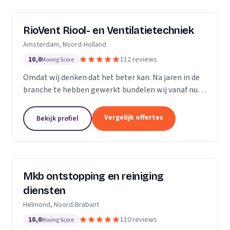
RioVent Riool- en Ventilatietechniek
Amsterdam, Noord-Holland
10,0
112 reviews
Moving Score
Omdat wij denken dat het beter kan. Na jaren in de
branche te hebben gewerkt bundelen wij vanaf nu
onze krachten. Op het gebied van riolering en
ventilatie zijn wij multi-inzetbaar. Wij focussen ons...
Vergelijk offertes
Bekijk profiel
Mkb ontstopping en reiniging
diensten
Helmond, Noord-Brabant
10,0
110 reviews
Moving Score