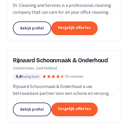
Dr. Cleaning and Services is a professional cleaning
company that can care for all your office cleaning
needs. We offer a wide range of services, from
general cleaning to deep cleaning, so you can...
Vergelijk offertes
Bekijk profiel
Rijnaard Schoonmaak & Onderhoud
Zoetermeer, Zuid-Holland
9,8
55 reviews
Moving Score
Rijnaard Schoonmaak & Onderhoud is uw
betrouwbare partner voor een schone en verzorgde
woon- of werkomgeving. Als kleinschalig, maar
goed georganiseerd schoonmaakbedrijf uit
Vergelijk offertes
Bekijk profiel
Zoetermeer, bieden wij...