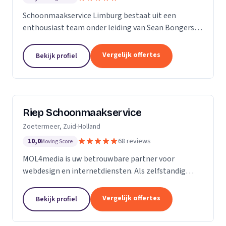
Schoonmaakservice Limburg bestaat uit een
enthousiast team onder leiding van Sean Bongers,
de eigenaar. Hij is vol passie dit bedrijf begonnen na
een aantal jaren in de schoonmaakbranche
Vergelijk offertes
Bekijk profiel
werkzaam te...
Riep Schoonmaakservice
Zoetermeer, Zuid-Holland
10,0
68 reviews
Moving Score
MOL4media is uw betrouwbare partner voor
webdesign en internetdiensten. Als zelfstandig
webdesigner en -bouwer, gespecialiseerd in het
Content Management Systeem Joomla, zet ik, Ton
Vergelijk offertes
Bekijk profiel
van der Helm,...