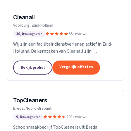
Cleanall
Voorburg, Zuid-Holland
10,0
66 reviews
Moving Score
Wij zijn een facilitair dienstverlener, actief in Zuid-
Holland. De kerntaken van Cleanall zijn:
schoonmaak, vloeronderhoud en glasbewassing die
wij aanbieden in particulieren en zakelijke
Vergelijk offertes
Bekijk profiel
omgevingen....
TopCleaners
Breda, Noord-Brabant
9,8
203 reviews
Moving Score
Schoonmaakbedrijf TopCleaners uit Breda