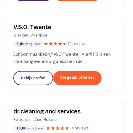
V.S.O. Twente
Wierden, Overijssel
9,8
73 reviews
Moving Score
Schoonmaakbedrijf VSO Twente | Alert FD is een
toonaangevende organisatie in de
schoonmaakbranche. Met onze geavanceerde
technieken en moderne machines, onderscheiden
Vergelijk offertes
Bekijk profiel
we ons door het leveren van...
dr.cleaning and services
Rotterdam, Zuid-Holland
10,0
34 reviews
Moving Score