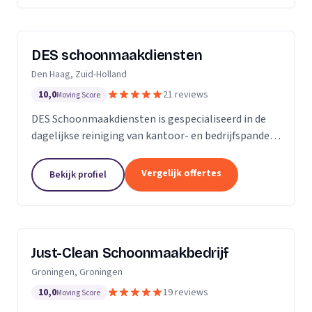
DES schoonmaakdiensten
Den Haag, Zuid-Holland
10,0
21 reviews
Moving Score
DES Schoonmaakdiensten is gespecialiseerd in de
dagelijkse reiniging van kantoor- en bedrijfspanden
in de regio Zuid-Holland. Daarnaast hebben we veel
ervaring in de glas- en gevelreiniging. Maar met...
Vergelijk offertes
Bekijk profiel
Just-Clean Schoonmaakbedrijf
Groningen, Groningen
10,0
19 reviews
Moving Score