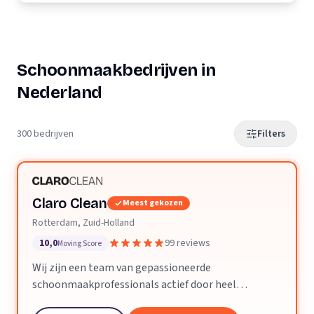
Schoonmaakbedrijven in
Nederland
300 bedrijven
Filters
Claro Clean
Meest gekozen
Rotterdam, Zuid-Holland
10,0
99 reviews
Moving Score
Wij zijn een team van gepassioneerde
schoonmaakprofessionals actief door heel
Nederland. We geloven dat een schone ruimte je