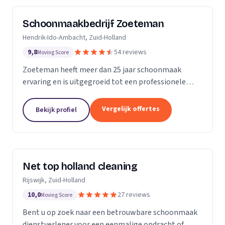
Schoonmaakbedrijf Zoeteman
Hendrik-Ido-Ambacht, Zuid-Holland
9,8
54 reviews
Moving Score
Zoeteman heeft meer dan 25 jaar schoonmaak
ervaring en is uitgegroeid tot een professionele
facilitair dienstverlener. Met ruim 100 enthousiaste
medewerkers zijn we actief in de regio Rotterdam,...
Vergelijk offertes
Bekijk profiel
Net top holland cleaning
Rijswijk, Zuid-Holland
10,0
27 reviews
Moving Score
Bent u op zoek naar een betrouwbare schoonmaak
dienstverlener voor een eenmalige opdracht of