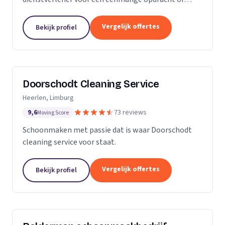
wekelijkse schoonmaak? Wij zijn een klein maar
groeiende onderneming die zich uit wilt breiden in
Vergelijk offertes
Bekijk profiel
het vak.
Doorschodt Cleaning Service
Heerlen, Limburg
9,6
73 reviews
Moving Score
Schoonmaken met passie dat is waar Doorschodt
cleaning service voor staat.
Vergelijk offertes
Bekijk profiel