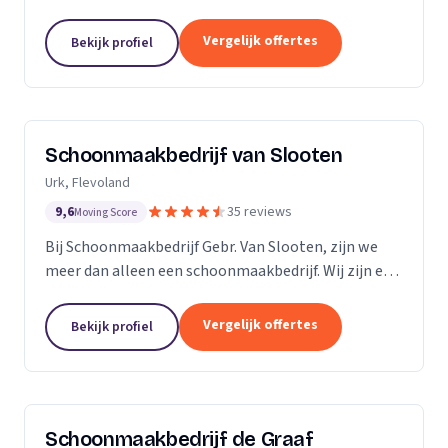
bedrijven. Met een inwendige dieptereiniging en UVC
desinfectie van de matrassen wordt alle vervuiling...
Vergelijk offertes
Bekijk profiel
Schoonmaakbedrijf van Slooten
Urk, Flevoland
9,6
35 reviews
Moving Score
Bij Schoonmaakbedrijf Gebr. Van Slooten, zijn we
meer dan alleen een schoonmaakbedrijf. Wij zijn een
team van toegewijde professionals die zich inzetten
om uw omgeving schoon, fris en gastvrij te...
Vergelijk offertes
Bekijk profiel
Schoonmaakbedrijf de Graaf