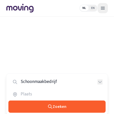
NL
EN
Home
/
Nederland
/
Schoonmaakbedrijven
Alle schoonmaakbedrijven in
Nederland
Vergelijk de beste schoonmaakbedrijven in heel
Nederland.
Zoeken