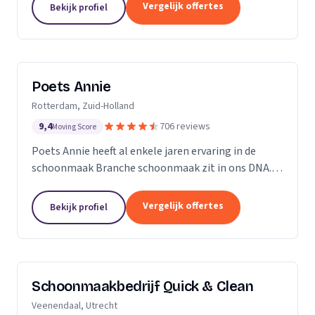
professioneel reinigen van zonnepanelen,
Vergelijk offertes
Bekijk profiel
dakgoten...
Poets Annie
Rotterdam, Zuid-Holland
9,4
706 reviews
Moving Score
Poets Annie heeft al enkele jaren ervaring in de
schoonmaak Branche schoonmaak zit in ons DNA.
Wij hebben ervaring in de algemene ruimtes
Kantoor panden Scholen Zwembaden Vakantie
Vergelijk offertes
Bekijk profiel
parkeren Traphuizen...
Schoonmaakbedrijf Quick & Clean
Veenendaal, Utrecht