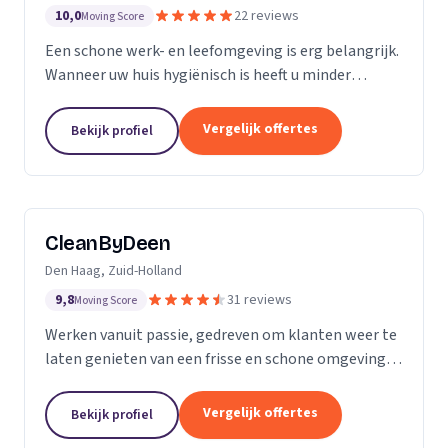
10,0
22 reviews
Moving Score
Een schone werk- en leefomgeving is erg belangrijk.
Wanneer uw huis hygiënisch is heeft u minder
gezondheidsrisico’s. Daarnaast maakt het natuurlijk
een goede indruk op anderen, als uw bedrijfspand...
Vergelijk offertes
Bekijk profiel
CleanByDeen
Den Haag, Zuid-Holland
9,8
31 reviews
Moving Score
Werken vanuit passie, gedreven om klanten weer te
laten genieten van een frisse en schone omgeving.
Uw interieur 100% bacterie, geur en VLEKVRIJ!
Beleef het weer als nieuw! Het bedrijf voor uw...
Vergelijk offertes
Bekijk profiel