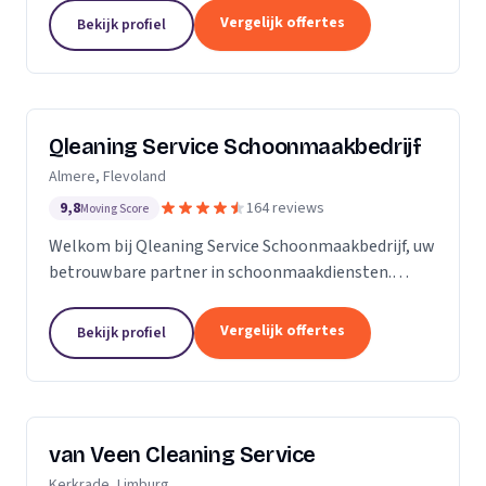
zijn Stel op Sprong gestart om mensen te helpen
Vergelijk offertes
Bekijk profiel
en...
Qleaning Service Schoonmaakbedrijf
Almere, Flevoland
9,8
164 reviews
Moving Score
Welkom bij Qleaning Service Schoonmaakbedrijf, uw
betrouwbare partner in schoonmaakdiensten.
Gevestigd in het bruisende Flevoland, streven wij
ernaar om de standaard in schoonmaakexpertise
Vergelijk offertes
Bekijk profiel
te...
van Veen Cleaning Service
Kerkrade, Limburg