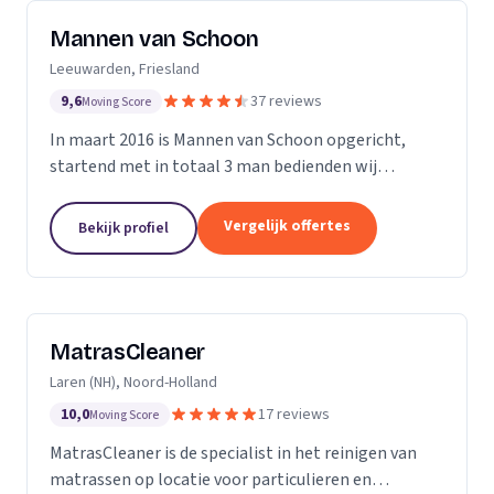
Mannen van Schoon
Leeuwarden, Friesland
9,6
37 reviews
Moving Score
In maart 2016 is Mannen van Schoon opgericht,
startend met in totaal 3 man bedienden wij
voornamelijk de lokale markt. Met de focus op
specialistische schoonmaak groeide Mannen van
Vergelijk offertes
Bekijk profiel
Schoon al snel uit...
MatrasCleaner
Laren (NH), Noord-Holland
10,0
17 reviews
Moving Score
MatrasCleaner is de specialist in het reinigen van
matrassen op locatie voor particulieren en