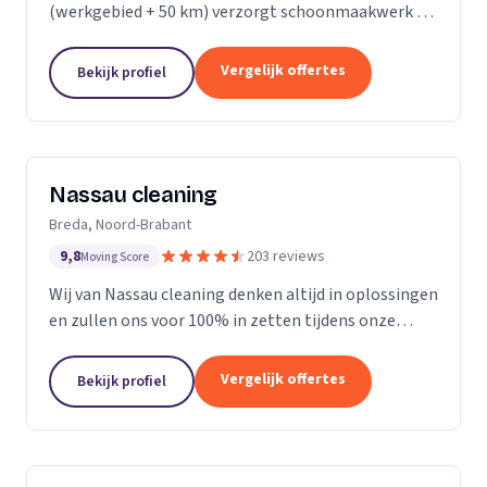
(werkgebied + 50 km) verzorgt schoonmaakwerk bij
bedrijven en particulieren. Ons team bestaat uit 70
enthousiaste en vak geschoolde schoonmakers. Wij
Vergelijk offertes
Bekijk profiel
leveren...
Nassau cleaning
Breda, Noord-Brabant
9,8
203 reviews
Moving Score
Wij van Nassau cleaning denken altijd in oplossingen
en zullen ons voor 100% in zetten tijdens onze
werkzaamheden!
Vergelijk offertes
Bekijk profiel