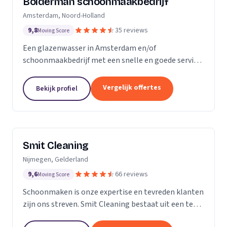
Bolderman schoonmaakbedrijf
Amsterdam, Noord-Holland
9,8
35 reviews
Moving Score
Een glazenwasser in Amsterdam en/of
schoonmaakbedrijf met een snelle en goede service
gezocht? Onze vakbekwame glazenwassers en
schoonmaakmedewerkers zijn actief in héél
Vergelijk offertes
Bekijk profiel
Amsterdam en ontzorgen u met...
Smit Cleaning
Nijmegen, Gelderland
9,6
66 reviews
Moving Score
Schoonmaken is onze expertise en tevreden klanten
zijn ons streven. Smit Cleaning bestaat uit een team
van vakmensen met uitgebreide ervaring in het