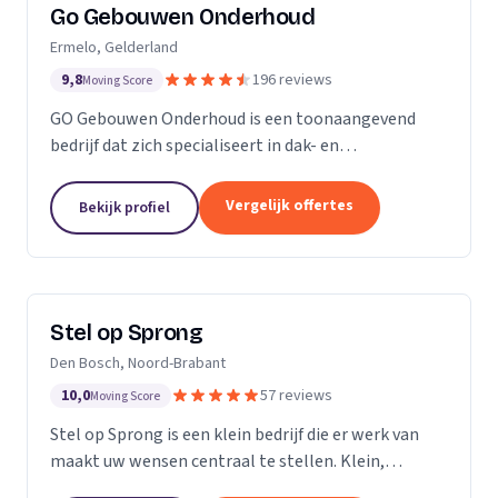
Go Gebouwen Onderhoud
Ermelo, Gelderland
9,8
196 reviews
Moving Score
GO Gebouwen Onderhoud is een toonaangevend
bedrijf dat zich specialiseert in dak- en
gevelreiniging en al het onderhoud dat daarmee
samenhangt. Met onze vakkundige aanpak zorgen
Vergelijk offertes
Bekijk profiel
we ervoor dat uw pand...
Stel op Sprong
Den Bosch, Noord-Brabant
10,0
57 reviews
Moving Score
Stel op Sprong is een klein bedrijf die er werk van
maakt uw wensen centraal te stellen. Klein,
persoonlijk en meer dan een uitstekende dienst. Wij