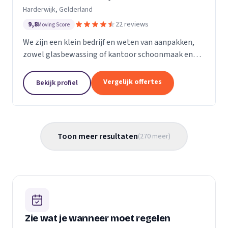
Harderwijk, Gelderland
9,8
22 reviews
Moving Score
We zijn een klein bedrijf en weten van aanpakken,
zowel glasbewassing of kantoor schoonmaak en
hotel schoonmaak of scholen, en allerlei andere
bedrijven waar schoon gemaakt moet worden is
Vergelijk offertes
Bekijk profiel
voor ons...
Toon meer resultaten
(
270
meer
)
Zie wat je wanneer moet regelen