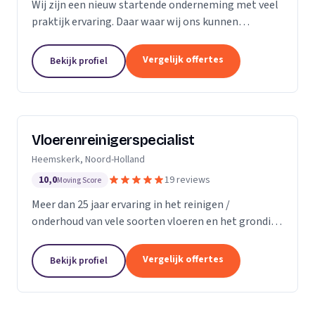
Wij zijn een nieuw startende onderneming met veel
praktijk ervaring. Daar waar wij ons kunnen
onderscheiding in direct contact zonder al te veel
schijven. Direct antwoord en flexibele
Vergelijk offertes
Bekijk profiel
inzetbaarheid....
Vloerenreinigerspecialist
Heemskerk, Noord-Holland
10,0
19 reviews
Moving Score
Meer dan 25 jaar ervaring in het reinigen /
onderhoud van vele soorten vloeren en het grondig
reinigen en desinfecteren van diverse ruimtes en
objecten zoals meubels en stoelen, zowel bij u
Vergelijk offertes
Bekijk profiel
thuis...