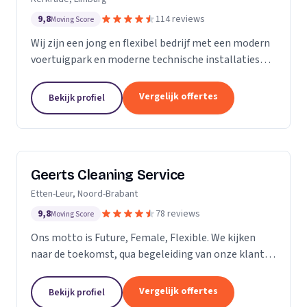
9,8
114 reviews
Moving Score
Wij zijn een jong en flexibel bedrijf met een modern
voertuigpark en moderne technische installaties
t.b.v. de glasbewassing en schoonmaak. Wij werken
zowel voor Particulier als zakelijke klanten....
Vergelijk offertes
Bekijk profiel
Geerts Cleaning Service
Etten-Leur, Noord-Brabant
9,8
78 reviews
Moving Score
Ons motto is Future, Female, Flexible. We kijken
naar de toekomst, qua begeleiding van onze klanten
en duurzaamheid van onze producten. Als twee
vrouwelijke ondernemers behandelen wij ons
Vergelijk offertes
Bekijk profiel
personeel...