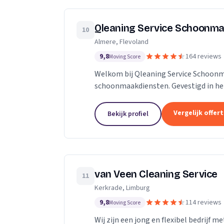
Qleaning Service Schoonma
10
Almere, Flevoland
9,8
164 reviews
Moving Score
Welkom bij Qleaning Service Schoonm
schoonmaakdiensten. Gevestigd in het
om de standaard in schoonmaakexperti
Vergelijk offer
Bekijk profiel
van Veen Cleaning Service
11
Kerkrade, Limburg
9,8
114 reviews
Moving Score
Wij zijn een jong en flexibel bedrijf