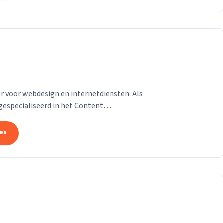
 voor webdesign en internetdiensten. Als
gespecialiseerd in het Content
on van der Helm,...
tes