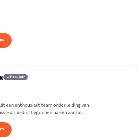
k die ons onderscheidt.
s
tes
rg
Populair
it een enthousiast team onder leiding van
passie dit bedrijf begonnen na een aantal
aam te...
tes