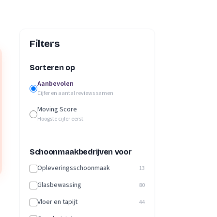
Filters
Sorteren op
Aanbevolen
Cijfer en aantal reviews samen
Moving Score
Hoogste cijfer eerst
Schoonmaakbedrijven voor
Opleveringsschoonmaak
13
Glasbewassing
80
Vloer en tapijt
44