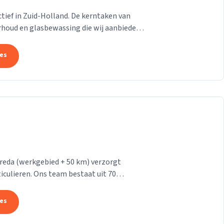
 actief in Zuid-Holland. De kerntaken van
rhoud en glasbewassing die wij aanbieden
n....
tes
reda (werkgebied + 50 km) verzorgt
iculieren. Ons team bestaat uit 70
makers. Wij leveren...
tes