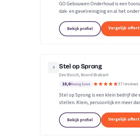
GO Gebouwen Onderhoud is een toonaan
dak- en gevelreiniging en al het on
vakkundige aanpak zorgen we ervoor d
Vergelijk offer
Bekijk profiel
Stel op Sprong
9
Den Bosch, Noord-Brabant
10,0
57 reviews
Moving Score
Stel op Sprong is een klein bedrijf di
stellen. Klein, persoonlijk en meer dan
Sprong gestart om mensen te helpen e
Vergelijk offer
Bekijk profiel