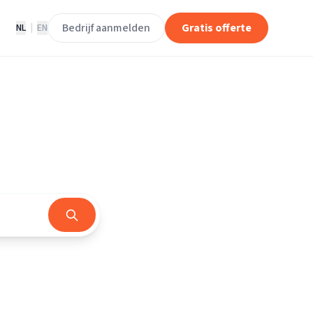
Bedrijf aanmelden
Gratis offerte
NL
|
EN
rland