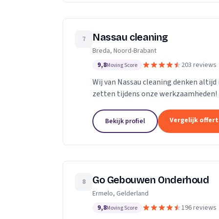
Nassau cleaning
7
Breda, Noord-Brabant
9,8
203 reviews
Moving Score
Wij van Nassau cleaning denken altijd
zetten tijdens onze werkzaamheden!
Vergelijk offer
Bekijk profiel
Go Gebouwen Onderhoud
8
Ermelo, Gelderland
9,8
196 reviews
Moving Score