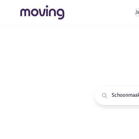
J
REGELEN
Verhuisbedrijf
Home
/
Nederland
/
Opslagruimte
Alle sc
INRICHTEN
Schoonmaakbedrijf
Vergelijk de beste
Klusjesman
Loodgieter
Slotenmaker
TOOLS BIJ VERHUIZEN