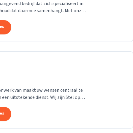
gevend bedrijf dat zich specialiseert in
derhoud dat daarmee samenhangt. Met onze
at uw pand...
tes
e er werk van maakt uw wensen centraal te
 een uitstekende dienst. Wij zijn Stel op
n...
tes