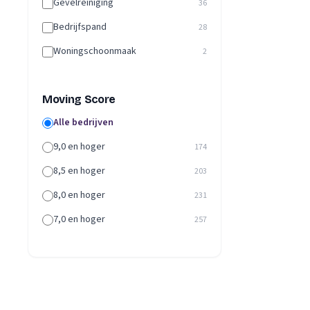
Gevelreiniging
36
Bedrijfspand
28
Woningschoonmaak
2
Moving Score
Alle bedrijven
9,0 en hoger
174
8,5 en hoger
203
8,0 en hoger
231
7,0 en hoger
257