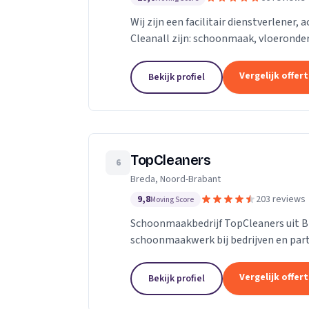
Wij zijn een facilitair dienstverlener,
Cleanall zijn: schoonmaak, vloeronde
in particulieren en zakelijke omgevinge
Vergelijk offer
Bekijk profiel
TopCleaners
6
Breda, Noord-Brabant
9,8
203 reviews
Moving Score
Schoonmaakbedrijf TopCleaners uit B
schoonmaakwerk bij bedrijven en part
enthousiaste en vak geschoolde schoon
Vergelijk offer
Bekijk profiel