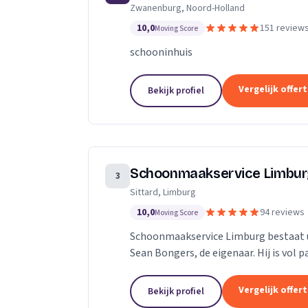
Zwanenburg, Noord-Holland
technieken en een persoonlijke aanpa
10,0
151 review
Moving Score
schooninhuis
Vergelijk offer
Bekijk profiel
Schoonmaakservice Limbu
3
Sittard, Limburg
10,0
94 reviews
Moving Score
Schoonmaakservice Limburg bestaat u
Sean Bongers, de eigenaar. Hij is vol 
jaren in de schoonmaakbranche werkz
Vergelijk offer
Bekijk profiel