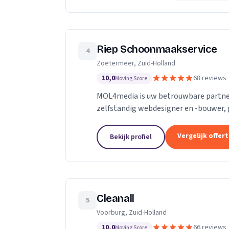
Riep Schoonmaakservice
4
Zoetermeer, Zuid-Holland
10,0
68 reviews
Moving Score
MOL4media is uw betrouwbare partner
zelfstandig webdesigner en -bouwer, 
Management Systeem Joomla, zet ik, T
Vergelijk offer
Bekijk profiel
Cleanall
5
Voorburg, Zuid-Holland
10,0
66 reviews
Moving Score