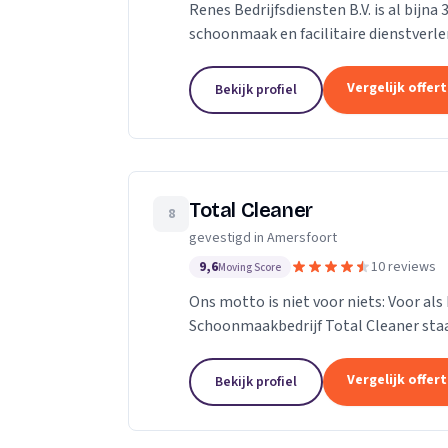
Renes Bedrijfsdiensten B.V. is al bijna
schoonmaak en facilitaire dienstverle
korte communicatielijnen en betrokken
Vergelijk offer
Bekijk profiel
Total Cleaner
8
gevestigd in Amersfoort
9,6
10 reviews
Moving Score
Ons motto is niet voor niets: Voor als
Schoonmaakbedrijf Total Cleaner staan
goede samenwerking met onze klanten
Vergelijk offer
Bekijk profiel