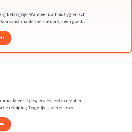
erg belangrijk. Wanneer uw huis hygiënisch
. Daarnaast maakt het natuurlijk een goede
..
tes
nmaakbedrijf gespecialiseerd in regulier
he reiniging. Dagelijks creëren onze
ers...
tes