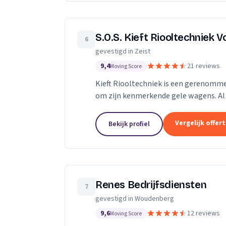
S.O.S. Kieft Riooltechniek V
6
gevestigd in Zeist
9,4
21 reviews
Moving Score
Kieft Riooltechniek is een gerenomme
om zijn kenmerkende gele wagens. Al 
aan particulieren, bedrijven en de overh
Vergelijk offer
Bekijk profiel
Renes Bedrijfsdiensten
7
gevestigd in Woudenberg
9,6
12 reviews
Moving Score