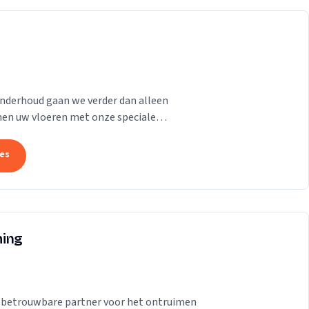
onderhoud gaan we verder dan alleen
men uw vloeren met onze speciale
at om schrobben, in...
tes
ming
 betrouwbare partner voor het ontruimen