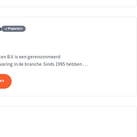
n
Populair
ten B.V. is een gerenommeerd
aring in de branche. Sinds 1995 hebben we
choonmaakbedrijf met...
tes