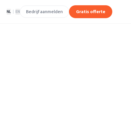
Bedrijf aanmelden
Gratis offerte
NL
|
EN
rijven in
Breukelen.