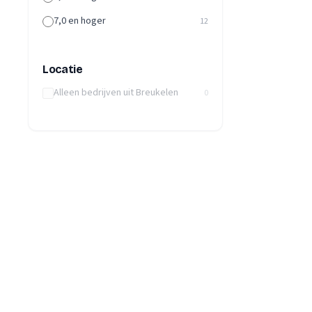
7,0 en hoger
12
Locatie
Alleen bedrijven uit Breukelen
0