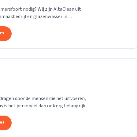
ersfoort nodig? Wij zijn AltaClean uit
maakbedrijf en glazenwasser in
io. Al meer dan 25...
tes
dragen door de mensen die het uitvoeren,
ns is het personeel dan ook erg belangrijk,
..
tes