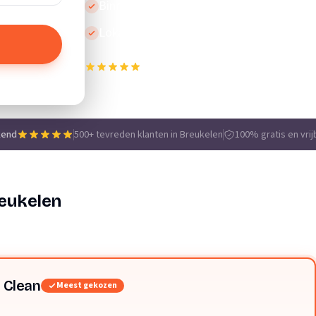
Binnen 24 uur reactie
Lokale vakmensen
500+ tevreden klanten in Breukelen
e
kend
500+ tevreden klanten in Breukelen
100% gratis en vrij
eukelen
 Clean
Meest gekozen