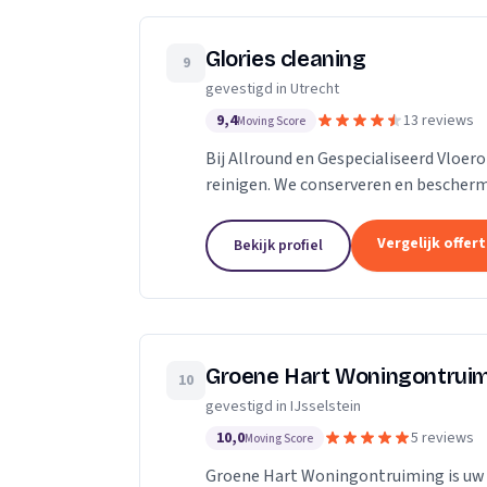
Glories cleaning
9
gevestigd in Utrecht
9,4
13 reviews
Moving Score
Bij Allround en Gespecialiseerd Vloer
reinigen. We conserveren en bescher
vloerreinigingsmachines. Of het nu ga
Vergelijk offer
Bekijk profiel
Groene Hart Woningontrui
10
gevestigd in IJsselstein
10,0
5 reviews
Moving Score
Groene Hart Woningontruiming is uw