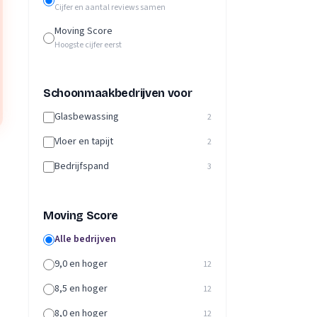
Cijfer en aantal reviews samen
Moving Score
Hoogste cijfer eerst
Schoonmaakbedrijven voor
Glasbewassing
2
Vloer en tapijt
2
Bedrijfspand
3
Moving Score
Alle bedrijven
9,0 en hoger
12
8,5 en hoger
12
8,0 en hoger
12