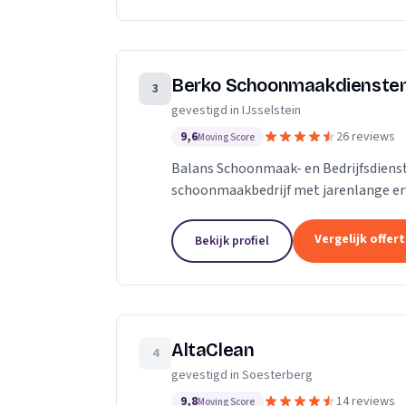
Berko Schoonmaakdienste
3
gevestigd in IJsselstein
9,6
26 reviews
Moving Score
Balans Schoonmaak- en Bedrijfsdiens
schoonmaakbedrijf met jarenlange erv
ons ontwikkeld tot een full-service s
Vergelijk offer
Bekijk profiel
AltaClean
4
gevestigd in Soesterberg
9,8
14 reviews
Moving Score