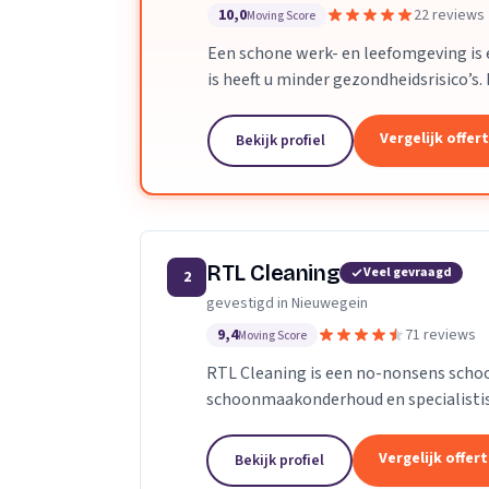
10,0
22 reviews
Moving Score
Een schone werk- en leefomgeving is 
is heeft u minder gezondheidsrisico’s
indruk op anderen, als uw bedrijfspand.
Vergelijk offer
Bekijk profiel
RTL Cleaning
Veel gevraagd
2
gevestigd in Nieuwegein
9,4
71 reviews
Moving Score
RTL Cleaning is een no-nonsens schoo
schoonmaakonderhoud en specialistisc
enthousiaste en deskundige medewerk
Vergelijk offer
Bekijk profiel