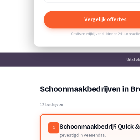
Vergelijk offertes
Gratis en vrijblijvend - binnen 24 uur reacti
Uitste
Schoonmaakbedrijven in Br
12 bedrijven
Schoonmaakbedrijf Quick &
1
gevestigd in Veenendaal