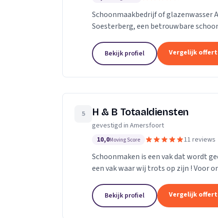
Schoonmaakbedrijf of glazenwasser Am
Soesterberg, een betrouwbare schoon
Amersfoort, werkzaam in de gehele reg
Vergelijk offer
Bekijk profiel
H & B Totaaldiensten
5
gevestigd in Amersfoort
10,0
11 reviews
Moving Score
Schoonmaken is een vak dat wordt ge
een vak waar wij trots op zijn ! Voor o
wij steken veel tijd en aandacht in ons.
Vergelijk offer
Bekijk profiel