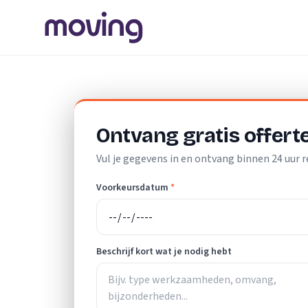
Home
/
Nederland
/
Utrecht
/
Breukelen
/
Schoonmaakbedr
Ontvang gratis offert
Vul je gegevens in en ontvang binnen 24 uur r
Voorkeursdatum
*
Beschrijf kort wat je nodig hebt