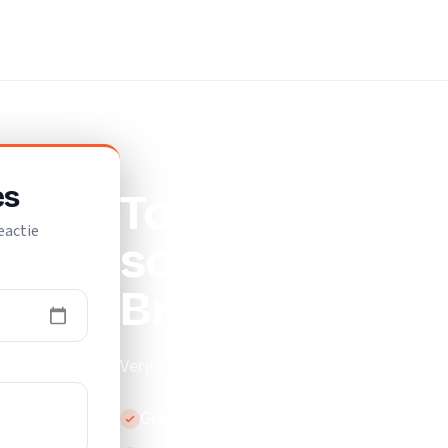
ijf
es
Top 10 beste
eactie
schoonmaakbed
Breukelen
Vergelijk de beste schoonmaakbedrijven in 
Gratis en vrijblijvend