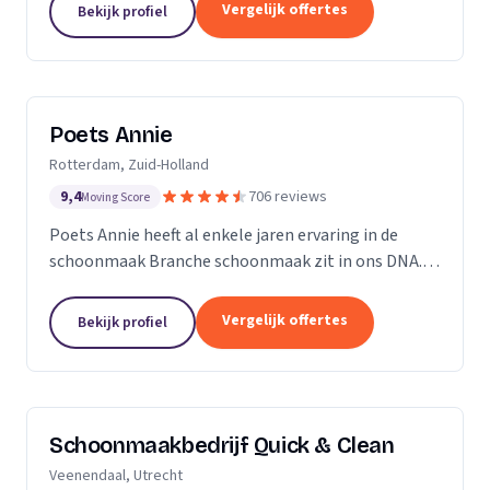
professioneel reinigen van zonnepanelen,
Vergelijk offertes
Bekijk profiel
dakgoten...
Poets Annie
Rotterdam, Zuid-Holland
9,4
706 reviews
Moving Score
Poets Annie heeft al enkele jaren ervaring in de
schoonmaak Branche schoonmaak zit in ons DNA.
Wij hebben ervaring in de algemene ruimtes
Kantoor panden Scholen Zwembaden Vakantie
Vergelijk offertes
Bekijk profiel
parkeren Traphuizen...
Schoonmaakbedrijf Quick & Clean
Veenendaal, Utrecht