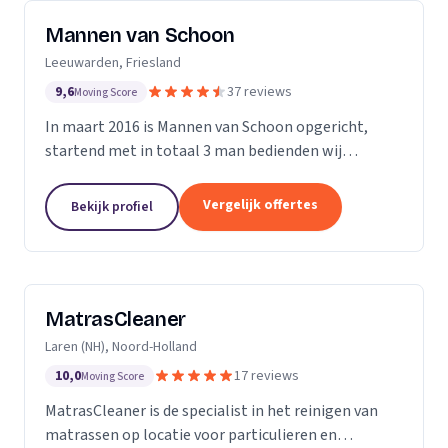
Mannen van Schoon
Leeuwarden, Friesland
9,6
37 reviews
Moving Score
In maart 2016 is Mannen van Schoon opgericht,
startend met in totaal 3 man bedienden wij
voornamelijk de lokale markt. Met de focus op
specialistische schoonmaak groeide Mannen van
Vergelijk offertes
Bekijk profiel
Schoon al snel uit...
MatrasCleaner
Laren (NH), Noord-Holland
10,0
17 reviews
Moving Score
MatrasCleaner is de specialist in het reinigen van
matrassen op locatie voor particulieren en