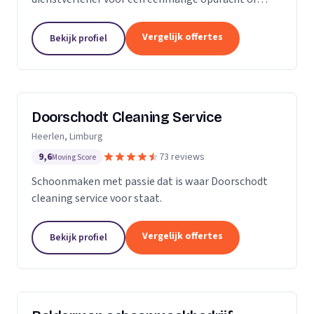
wekelijkse schoonmaak? Wij zijn een klein maar
groeiende onderneming die zich uit wilt breiden in
Vergelijk offertes
Bekijk profiel
het vak.
Doorschodt Cleaning Service
Heerlen, Limburg
9,6
73 reviews
Moving Score
Schoonmaken met passie dat is waar Doorschodt
cleaning service voor staat.
Vergelijk offertes
Bekijk profiel