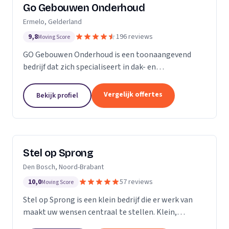
Go Gebouwen Onderhoud
Ermelo, Gelderland
9,8
196 reviews
Moving Score
GO Gebouwen Onderhoud is een toonaangevend
bedrijf dat zich specialiseert in dak- en
gevelreiniging en al het onderhoud dat daarmee
samenhangt. Met onze vakkundige aanpak zorgen
Vergelijk offertes
Bekijk profiel
we ervoor dat uw pand...
Stel op Sprong
Den Bosch, Noord-Brabant
10,0
57 reviews
Moving Score
Stel op Sprong is een klein bedrijf die er werk van
maakt uw wensen centraal te stellen. Klein,
persoonlijk en meer dan een uitstekende dienst. Wij