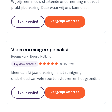
Wij zijn een nieuw startende onderneming met veel
praktijk ervaring. Daar waar wij ons kunnen
onderscheiding in direct contact zonder al te veel
schijven. Direct antwoord en flexibele
Vergelijk offertes
Bekijk profiel
inzetbaarheid....
Vloerenreinigerspecialist
Heemskerk, Noord-Holland
10,0
19 reviews
Moving Score
Meer dan 25 jaar ervaring in het reinigen /
onderhoud van vele soorten vloeren en het grondig
reinigen en desinfecteren van diverse ruimtes en
objecten zoals meubels en stoelen, zowel bij u
Vergelijk offertes
Bekijk profiel
thuis...