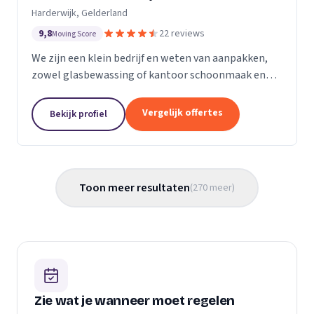
Harderwijk, Gelderland
9,8
22 reviews
Moving Score
We zijn een klein bedrijf en weten van aanpakken,
zowel glasbewassing of kantoor schoonmaak en
hotel schoonmaak of scholen, en allerlei andere
bedrijven waar schoon gemaakt moet worden is
Vergelijk offertes
Bekijk profiel
voor ons...
Toon meer resultaten
(
270
meer
)
Zie wat je wanneer moet regelen