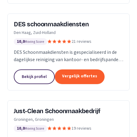
DES schoonmaakdiensten
Den Haag, Zuid-Holland
10,0
21 reviews
Moving Score
DES Schoonmaakdiensten is gespecialiseerd in de
dagelijkse reiniging van kantoor- en bedrijfspanden
in de regio Zuid-Holland. Daarnaast hebben we veel
ervaring in de glas- en gevelreiniging. Maar met...
Vergelijk offertes
Bekijk profiel
Just-Clean Schoonmaakbedrijf
Groningen, Groningen
10,0
19 reviews
Moving Score