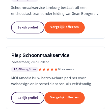
Schoonmaakservice Limburg bestaat uit een
enthousiast team onder leiding van Sean Bongers,
de eigenaar. Hij is vol passie dit bedrijf begonnen na
een aantal jaren in de schoonmaakbranche
Vergelijk offertes
Bekijk profiel
werkzaam te...
Riep Schoonmaakservice
Zoetermeer, Zuid-Holland
10,0
68 reviews
Moving Score
MOL4media is uw betrouwbare partner voor
webdesign en internetdiensten. Als zelfstandig
webdesigner en -bouwer, gespecialiseerd in het
Content Management Systeem Joomla, zet ik, Ton
Vergelijk offertes
Bekijk profiel
van der Helm,...