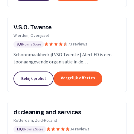
V.S.O. Twente
Wierden, Overijssel
9,8
73 reviews
Moving Score
Schoonmaakbedrijf VSO Twente | Alert FD is een
toonaangevende organisatie in de
schoonmaakbranche. Met onze geavanceerde
technieken en moderne machines, onderscheiden
Vergelijk offertes
Bekijk profiel
we ons door het leveren van...
dr.cleaning and services
Rotterdam, Zuid-Holland
10,0
34 reviews
Moving Score