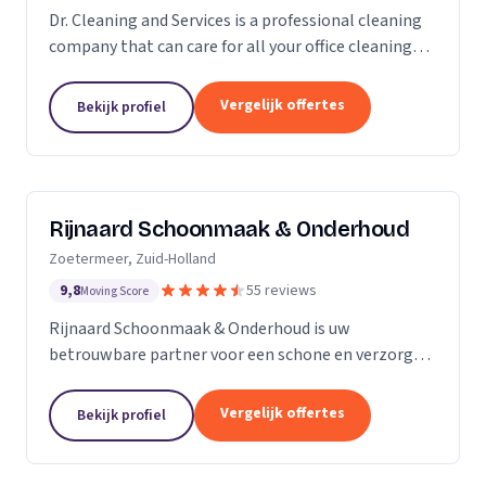
Dr. Cleaning and Services is a professional cleaning
company that can care for all your office cleaning
needs. We offer a wide range of services, from
general cleaning to deep cleaning, so you can...
Vergelijk offertes
Bekijk profiel
Rijnaard Schoonmaak & Onderhoud
Zoetermeer, Zuid-Holland
9,8
55 reviews
Moving Score
Rijnaard Schoonmaak & Onderhoud is uw
betrouwbare partner voor een schone en verzorgde
woon- of werkomgeving. Als kleinschalig, maar
goed georganiseerd schoonmaakbedrijf uit
Vergelijk offertes
Bekijk profiel
Zoetermeer, bieden wij...