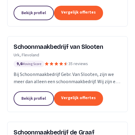
bedrijven. Met een inwendige dieptereiniging en UVC
desinfectie van de matrassen wordt alle vervuiling...
Vergelijk offertes
Bekijk profiel
Schoonmaakbedrijf van Slooten
Urk, Flevoland
9,6
35 reviews
Moving Score
Bij Schoonmaakbedrijf Gebr. Van Slooten, zijn we
meer dan alleen een schoonmaakbedrijf. Wij zijn een
team van toegewijde professionals die zich inzetten
om uw omgeving schoon, fris en gastvrij te...
Vergelijk offertes
Bekijk profiel
Schoonmaakbedrijf de Graaf