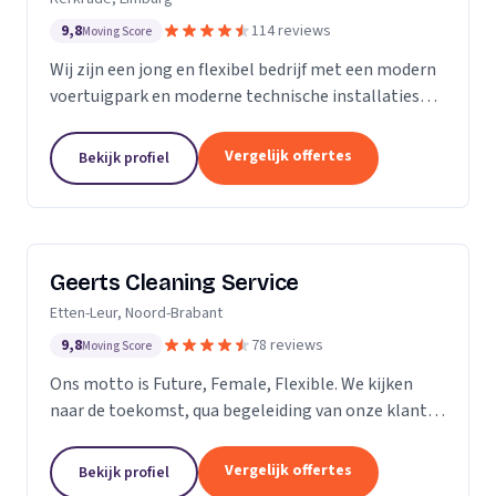
9,8
114 reviews
Moving Score
Wij zijn een jong en flexibel bedrijf met een modern
voertuigpark en moderne technische installaties
t.b.v. de glasbewassing en schoonmaak. Wij werken
zowel voor Particulier als zakelijke klanten....
Vergelijk offertes
Bekijk profiel
Geerts Cleaning Service
Etten-Leur, Noord-Brabant
9,8
78 reviews
Moving Score
Ons motto is Future, Female, Flexible. We kijken
naar de toekomst, qua begeleiding van onze klanten
en duurzaamheid van onze producten. Als twee
vrouwelijke ondernemers behandelen wij ons
Vergelijk offertes
Bekijk profiel
personeel...