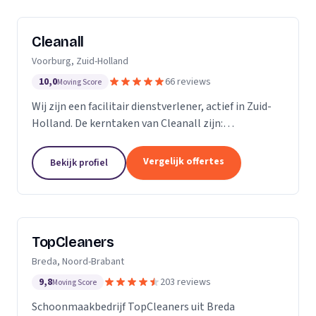
Cleanall
Voorburg, Zuid-Holland
10,0
66 reviews
Moving Score
Wij zijn een facilitair dienstverlener, actief in Zuid-
Holland. De kerntaken van Cleanall zijn:
schoonmaak, vloeronderhoud en glasbewassing die
wij aanbieden in particulieren en zakelijke
Vergelijk offertes
Bekijk profiel
omgevingen....
TopCleaners
Breda, Noord-Brabant
9,8
203 reviews
Moving Score
Schoonmaakbedrijf TopCleaners uit Breda