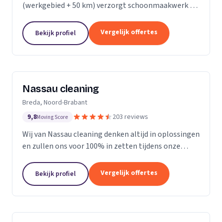
(werkgebied + 50 km) verzorgt schoonmaakwerk bij
bedrijven en particulieren. Ons team bestaat uit 70
enthousiaste en vak geschoolde schoonmakers. Wij
Vergelijk offertes
Bekijk profiel
leveren...
Nassau cleaning
Breda, Noord-Brabant
9,8
203 reviews
Moving Score
Wij van Nassau cleaning denken altijd in oplossingen
en zullen ons voor 100% in zetten tijdens onze
werkzaamheden!
Vergelijk offertes
Bekijk profiel