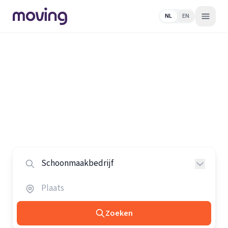
NL
EN
Home
/
Nederland
/
Schoonmaakbedrijven
Alle schoonmaakbedrijven in
Nederland
Vergelijk de beste schoonmaakbedrijven in heel
Nederland.
Zoeken