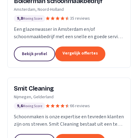
Bolderman schoonmaakbedrijf
Amsterdam, Noord-Holland
9,8
35 reviews
Moving Score
Een glazenwasser in Amsterdam en/of
schoonmaakbedrijf met een snelle en goede service
gezocht? Onze vakbekwame glazenwassers en
schoonmaakmedewerkers zijn actief in héél
Vergelijk offertes
Bekijk profiel
Amsterdam en ontzorgen u met...
Smit Cleaning
Nijmegen, Gelderland
9,6
66 reviews
Moving Score
Schoonmaken is onze expertise en tevreden klanten
zijn ons streven. Smit Cleaning bestaat uit een team
van vakmensen met uitgebreide ervaring in het