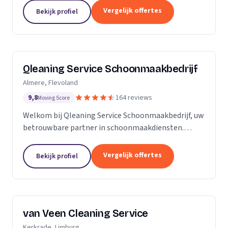
zijn Stel op Sprong gestart om mensen te helpen
Vergelijk offertes
Bekijk profiel
en...
Qleaning Service Schoonmaakbedrijf
Almere, Flevoland
9,8
164 reviews
Moving Score
Welkom bij Qleaning Service Schoonmaakbedrijf, uw
betrouwbare partner in schoonmaakdiensten.
Gevestigd in het bruisende Flevoland, streven wij
ernaar om de standaard in schoonmaakexpertise
Vergelijk offertes
Bekijk profiel
te...
van Veen Cleaning Service
Kerkrade, Limburg