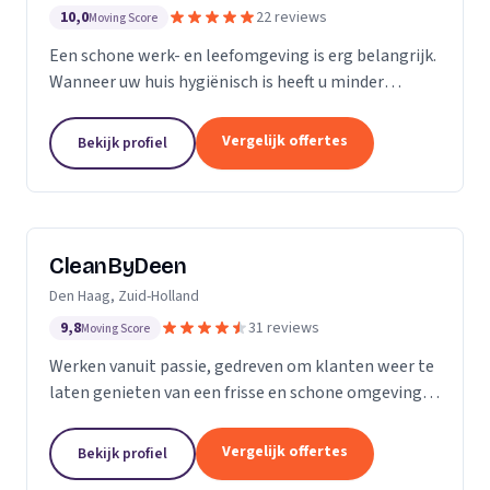
10,0
22 reviews
Moving Score
Een schone werk- en leefomgeving is erg belangrijk.
Wanneer uw huis hygiënisch is heeft u minder
gezondheidsrisico’s. Daarnaast maakt het natuurlijk
een goede indruk op anderen, als uw bedrijfspand...
Vergelijk offertes
Bekijk profiel
CleanByDeen
Den Haag, Zuid-Holland
9,8
31 reviews
Moving Score
Werken vanuit passie, gedreven om klanten weer te
laten genieten van een frisse en schone omgeving.
Uw interieur 100% bacterie, geur en VLEKVRIJ!
Beleef het weer als nieuw! Het bedrijf voor uw...
Vergelijk offertes
Bekijk profiel