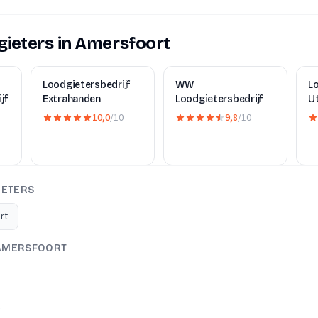
ieters in Amersfoort
Loodgietersbedrijf
WW
Lo
jf
Extrahanden
Loodgietersbedrijf
U
10,0
/10
9,8
/10
IETERS
rt
 AMERSFOORT
A