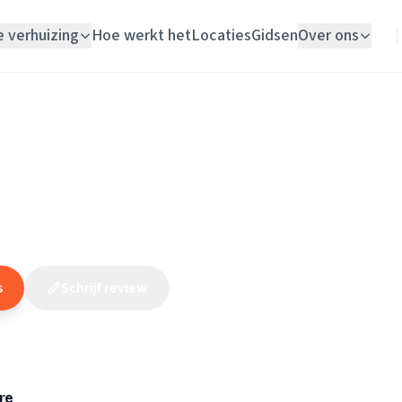
e verhuizing
Hoe werkt het
Locaties
Gidsen
Over ons
Verhuislift
Utrecht
/
Amersfoort
/
Loodgieter
/
K.G. Loodgieter en Montage
Woningontruiming
dgieter en Montage
Schildersbedrijf
(
21
reviews
)
10
Vloerlegger
Elektricien
s
Schrijf review
Claim dit bedrijf
re