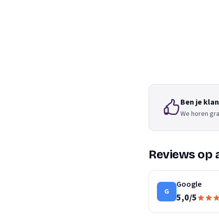
Ben je kla
We horen gra
Reviews op 
Google
G
5,0
/
5