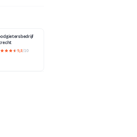
odgietersbedrijf
trecht
9,8
/10