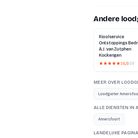
Andere loodg
Rioolservice
Ontstoppings Bedri
A.J. van Zutphen
Kockengen
10,0
/10
MEER OVER LOODG
Loodgieter Amersfoo
ALLE DIENSTEN IN
Amersfoort
LANDELIJKE PAGIN