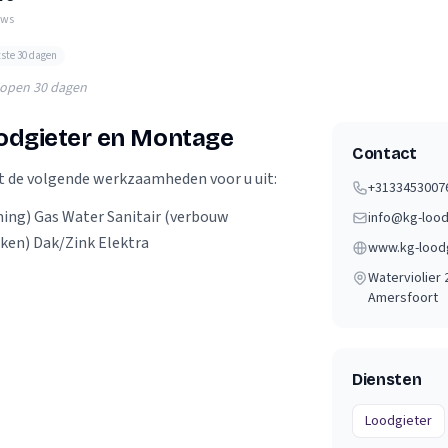
Verhuisvolume berekenen
ews
enen
Energie vergelijken
tste 30 dagen
lopen 30 dagen
oodgieter en Montage
Contact
t de volgende werkzaamheden voor u uit:
+3133453007
ing) Gas Water Sanitair (verbouw
info@kg-lood
ken) Dak/Zink Elektra
www.kg-loodg
Waterviolier 
Amersfoort
Diensten
Loodgieter