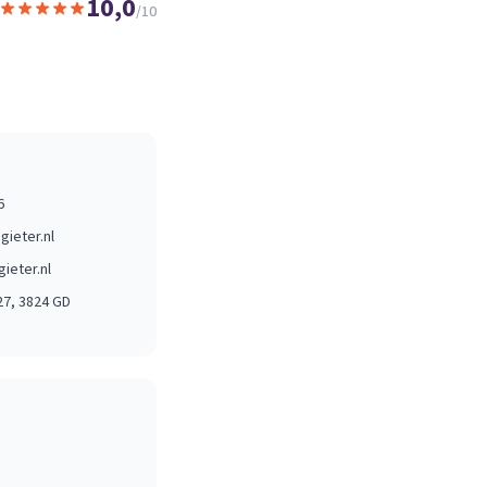
10,0
/10
6
gieter.nl
ieter.nl
27
, 3824 GD