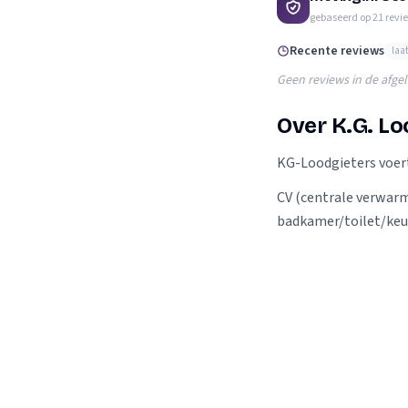
Verhuisplanner
gebaseerd op
21
revi
Verhuisdozen berek
Recente reviews
laa
Geen reviews in de afge
Over K.G. L
KG-Loodgieters voer
CV (centrale verwarm
badkamer/toilet/keu