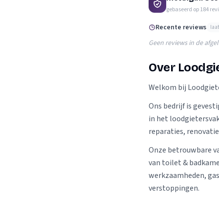
Verhuisplanner
gebaseerd op
184
rev
Verhuisdozen berek
Recente reviews
laa
Geen reviews in de afge
Over Loodgi
Welkom bij Loodgiet
Ons bedrijf is gevest
in het loodgietersvak
reparaties, renovati
Onze betrouwbare va
van toilet & badkame
werkzaamheden, gas 
verstoppingen.