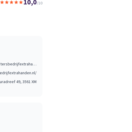
10,0
/10
info@loodgietersbedrijfextrahanden.nl
edrijfextrahanden.nl/
uradreef 49
, 3561 XM