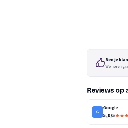
Ben je kla
We horen gra
Reviews op 
Google
G
5,0
/
5