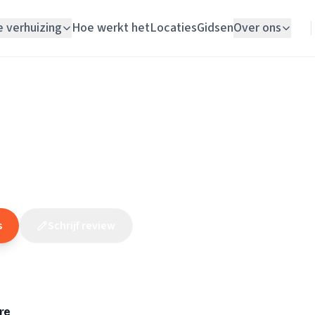
e verhuizing
Hoe werkt het
Locaties
Gidsen
Over ons
Verhuislift
Utrecht
/
Utrecht
/
Loodgieter
/
Loodgietersbedrijf Extrahanden
Woningontruiming
ersbedrijf Extrahanden
Schildersbedrijf
(
184
reviews
)
10
Vloerlegger
Elektricien
s
Schrijf review
Claim dit bedrijf
re