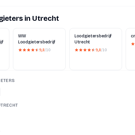
ieters in Utrecht
WW
Loodgietersbedrijf
cm
jf
Loodgietersbedrijf
Utrecht
9,8
/10
9,8
/10
IETERS
 UTRECHT
A