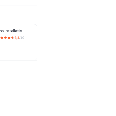
a installatie
9,8
/10