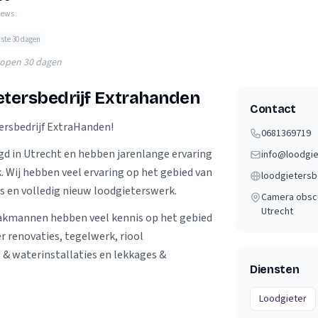
Verhuisvolume berekenen
iews
enen
Energie vergelijken
tste 30 dagen
lopen 30 dagen
etersbedrijf Extrahanden
Contact
ersbedrijf ExtraHanden!
0681369719
igd in Utrecht en hebben jarenlange ervaring
. Wij hebben veel ervaring op het gebied van
loodgietersb
es en volledig nieuw loodgieterswerk.
Camera obsc
Utrecht
kmannen hebben veel kennis op het gebied
r renovaties, tegelwerk, riool
& waterinstallaties en lekkages &
Diensten
Loodgieter