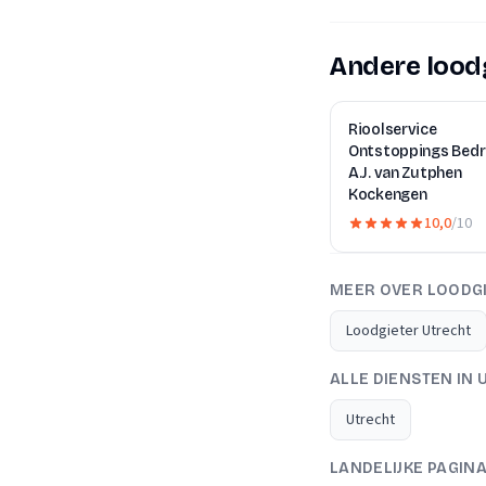
Andere loodg
Rioolservice
Ontstoppings Bedri
A.J. van Zutphen
Kockengen
10,0
/10
MEER OVER LOODG
Loodgieter Utrecht
ALLE DIENSTEN IN
Utrecht
LANDELIJKE PAGIN