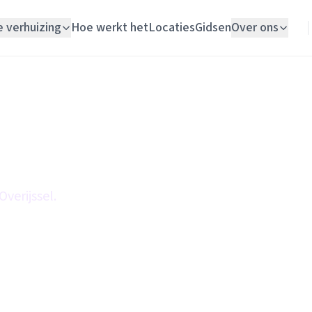
e verhuizing
Hoe werkt het
Locaties
Gidsen
Over ons
Verhuislift
Woningontruiming
Schildersbedrijf
Vloerlegger
Overijssel.
Elektricien