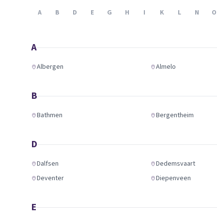
Verhuisplanner
A
B
D
E
G
H
I
K
L
N
O
Verhuisdozen berek
A
Albergen
Almelo
B
Bathmen
Bergentheim
D
Dalfsen
Dedemsvaart
Deventer
Diepenveen
E