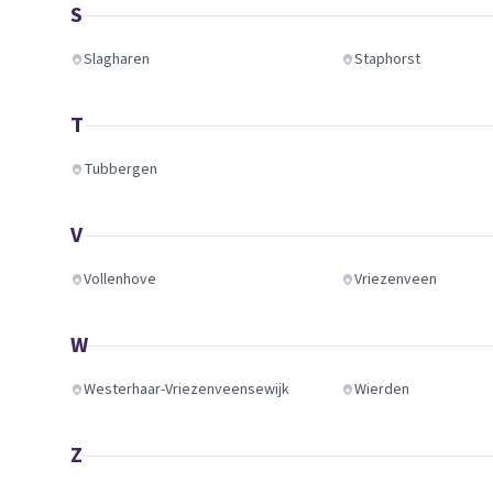
S
Slagharen
Staphorst
T
Tubbergen
V
Vollenhove
Vriezenveen
W
Westerhaar-Vriezenveensewijk
Wierden
Z