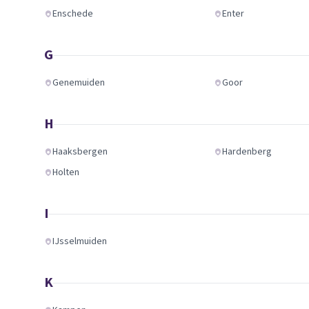
Enschede
Enter
G
Genemuiden
Goor
H
Haaksbergen
Hardenberg
Holten
I
IJsselmuiden
K