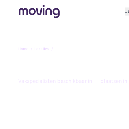
J
REGELEN
Verhuisbedrijf
Opslagruimte
Home
/
Locaties
/
Overijssel
INRICHTEN
Overijssel
Schoonmaakbedrijf
Klusjesman
Vakspecialisten beschikbaar in
45
plaatsen in 
Loodgieter
Slotenmaker
TOOLS BIJ VERHUIZEN