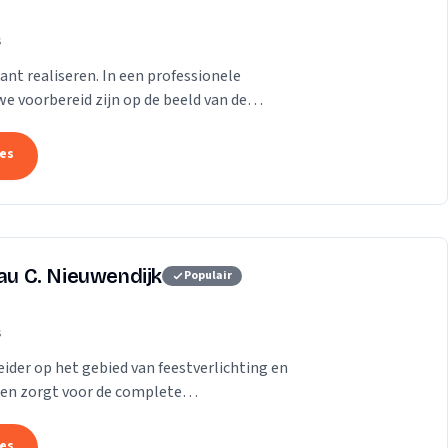
s
ant realiseren. In een professionele
e voorbereid zijn op de beeld van de
tes
eau C. Nieuwendijk
Populair
s
ider op het gebied van feestverlichting en
en zorgt voor de complete
r heel Nederland.
tes