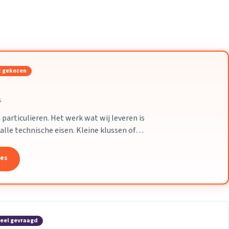
Verhuisvolume berekenen
enen
Energie vergelijken
 gekozen
s
particulieren. Het werk wat wij leveren is
alle technische eisen. Kleine klussen of
leem.
tes
eel gevraagd