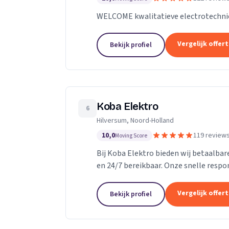
WELCOME kwalitatieve electrotechni
Vergelijk offer
Bekijk profiel
Koba Elektro
6
Hilversum, Noord-Holland
10,0
119 review
Moving Score
Bij Koba Elektro bieden wij betaalbare
en 24/7 bereikbaar. Onze snelle respo
problemen snel worden opgelost.
Vergelijk offer
Bekijk profiel