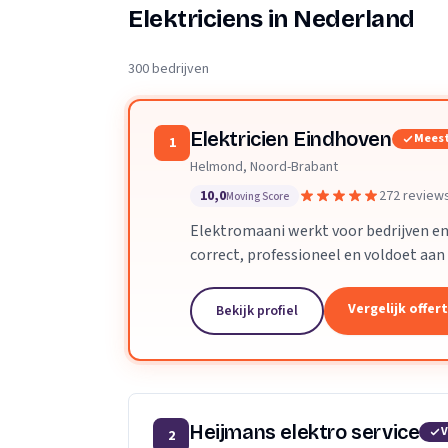
Verhuisplanner
Elektriciens in Nederland
Verhuisdozen berek
300 bedrijven
Elektricien Eindhoven
Meest
1
Helmond, Noord-Brabant
10,0
272 review
Moving Score
Elektromaani werkt voor bedrijven en 
correct, professioneel en voldoet aan 
grote projecten zijn geen enkel prob
Vergelijk offer
Bekijk profiel
Heijmans elektro service
V
2