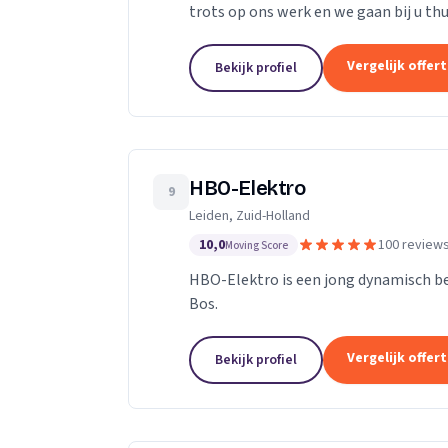
trots op ons werk en we gaan bij u thu
onszelf. We vinden ons werk belangrijk,
Vergelijk offer
Bekijk profiel
HBO-Elektro
9
Leiden, Zuid-Holland
10,0
100 review
Moving Score
HBO-Elektro is een jong dynamisch bed
Bos.
Vergelijk offer
Bekijk profiel