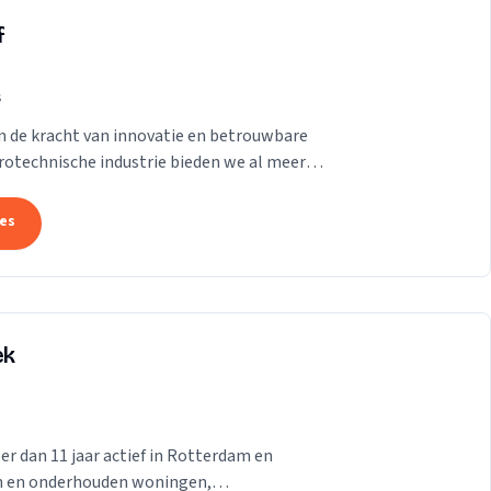
f
s
in de kracht van innovatie en betrouwbare
trotechnische industrie bieden we al meer
 onze...
tes
ek
er dan 11 jaar actief in Rotterdam en
en en onderhouden woningen,