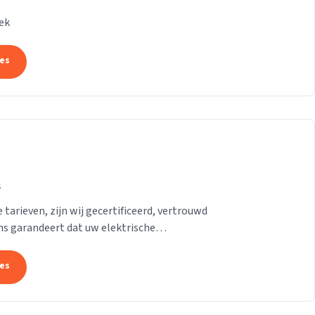
ek
tes
s
 tarieven, zijn wij gecertificeerd, vertrouwd
ns garandeert dat uw elektrische
tes