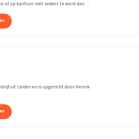
is of op kantoor niet anders te werk dan bij
...
tes
s
rijf uit Leiden en is opgericht door Henrik
tes