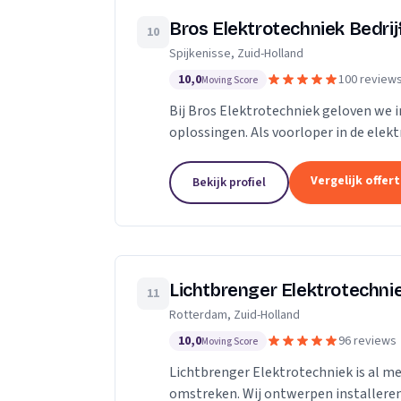
Bros Elektrotechniek Bedrij
10
Spijkenisse, Zuid-Holland
10,0
100 review
Moving Score
Bij Bros Elektrotechniek geloven we 
oplossingen. Als voorloper in de elek
dan 25 jaar hoogwaardige diensten aan
Vergelijk offer
Bekijk profiel
Lichtbrenger Elektrotechni
11
Rotterdam, Zuid-Holland
10,0
96 reviews
Moving Score
Lichtbrenger Elektrotechniek is al me
omstreken. Wij ontwerpen installer