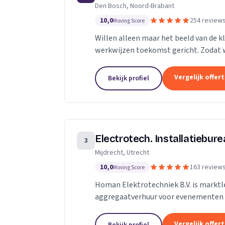
Den Bosch, Noord-Brabant
10,0
254 review
Moving Score
Willen alleen maar het beeld van de kl
werkwijzen toekomst gericht. Zodat w
toekomst.
Vergelijk offer
Bekijk profiel
Electrotech. Installatiebur
3
Mijdrecht, Utrecht
10,0
163 review
Moving Score
Homan Elektrotechniek B.V. is marktle
aggregaatverhuur voor evenementen 
energievoorziening van kermissen doo
Vergelijk offer