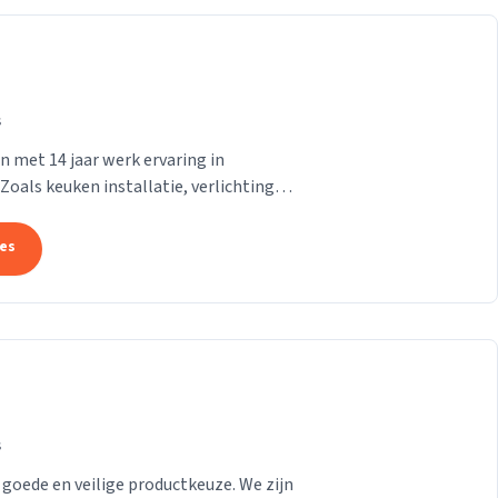
s
n met 14 jaar werk ervaring in
 Zoals keuken installatie, verlichting
a alles
tes
s
 goede en veilige productkeuze. We zijn