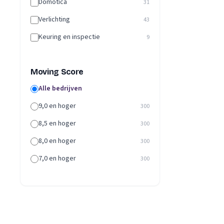
Domotica
31
Verlichting
43
Keuring en inspectie
9
Moving Score
Alle bedrijven
9,0 en hoger
300
8,5 en hoger
300
8,0 en hoger
300
7,0 en hoger
300