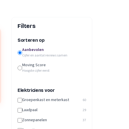
Filters
Sorteren op
Aanbevolen
Cijfer en aantal reviews samen
Moving Score
Hoogste cijfer eerst
Elektriciens voor
Groepenkast en meterkast
60
Laadpaal
29
Zonnepanelen
37