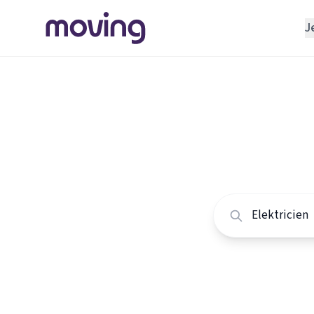
J
REGELEN
Verhuisbedrijf
Home
/
Nederland
/
Opslagruimte
Alle ele
INRICHTEN
Schoonmaakbedrijf
Vergelijk de beste e
Klusjesman
Loodgieter
Slotenmaker
TOOLS BIJ VERHUIZEN