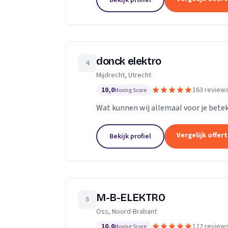
Bekijk profiel
donck elektro
4
Mijdrecht, Utrecht
10,0
163 review
Moving Score
Wat kunnen wij allemaal voor je bete
Vergelijk offer
Bekijk profiel
M-B-ELEKTRO
5
Oss, Noord-Brabant
10,0
122 review
Moving Score