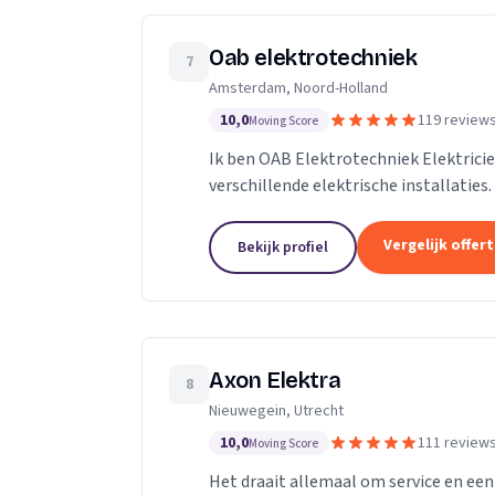
Oab elektrotechniek
7
Amsterdam, Noord-Holland
10,0
119 review
Moving Score
Ik ben OAB Elektrotechniek Elektricie
verschillende elektrische installaties.
groepenkasten noem het maar op bijn
Vergelijk offer
Bekijk profiel
Axon Elektra
8
Nieuwegein, Utrecht
10,0
111 review
Moving Score
Het draait allemaal om service en een