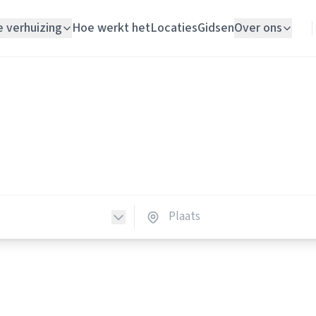
e verhuizing
Hoe werkt het
Locaties
Gidsen
Over ons
Verhuislift
Elektriciens
Woningontruiming
ktriciens in Nederland
Schildersbedrijf
lektriciens in heel Nederland.
Vloerlegger
Elektricien