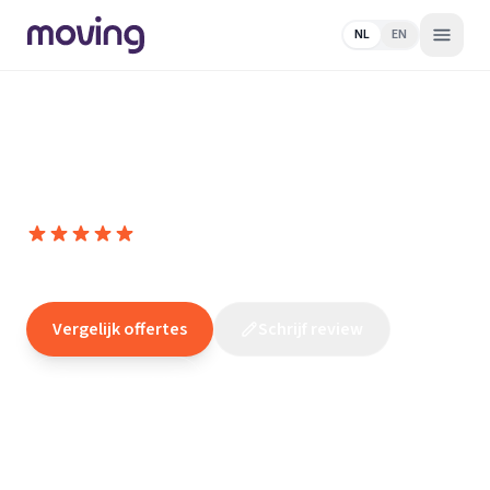
NL
EN
Home
/
Nederland
/
Gelderland
/
Arnhem
/
Elektricien
/
A.S.
Technische Installaties
A.S. Technische Installaties
10,0
(
54
reviews
)
/10
Arnhem
Vergelijk offertes
Schrijf review
Claim dit bedrijf