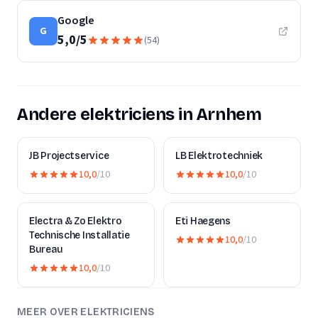
Google
G
5,0
/
5
(
54
)
Andere elektriciens in Arnhem
JB Projectservice
LB Elektrotechniek
10,0
/10
10,0
/10
Electra & Zo Elektro
Eti Haegens
Technische Installatie
10,0
/10
Bureau
10,0
/10
MEER OVER ELEKTRICIENS