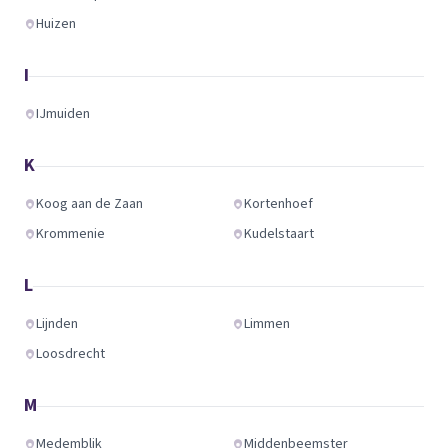
Huizen
I
IJmuiden
K
Koog aan de Zaan
Kortenhoef
Krommenie
Kudelstaart
L
Lijnden
Limmen
Loosdrecht
M
Medemblik
Middenbeemster