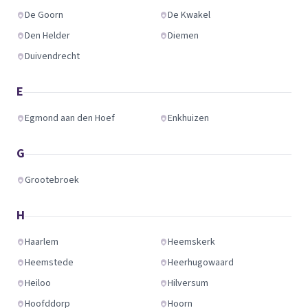
De Goorn
De Kwakel
Den Helder
Diemen
Duivendrecht
E
Egmond aan den Hoef
Enkhuizen
G
Grootebroek
H
Haarlem
Heemskerk
Heemstede
Heerhugowaard
Heiloo
Hilversum
Hoofddorp
Hoorn