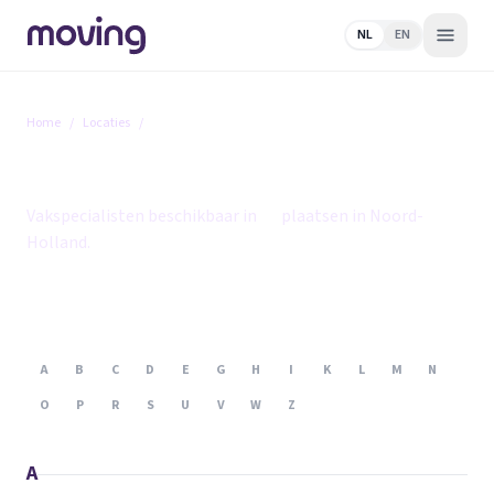
NL
EN
Home
/
Locaties
/
Noord-Holland
Noord-Holland
Vakspecialisten beschikbaar in
74
plaatsen in Noord-
Holland.
A
B
C
D
E
G
H
I
K
L
M
N
O
P
R
S
U
V
W
Z
A