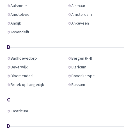
Aalsmeer
Alkmaar
Amstelveen
Amsterdam
Andijk
Ankeveen
Assendelft
B
Badhoevedorp
Bergen (NH)
Beverwijk
Blaricum
Bloemendaal
Bovenkarspel
Broek op Langedijk
Bussum
C
Castricum
D