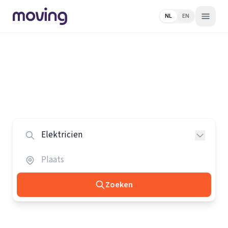
NL
EN
Home
/
Nederland
/
Elektriciens
Alle elektriciens in Nederland
Vergelijk de beste elektriciens in heel Nederland.
Zoeken