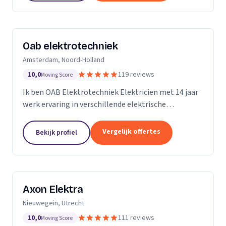
Oab elektrotechniek
Amsterdam, Noord-Holland
10,0
119 reviews
Moving Score
Ik ben OAB Elektrotechniek Elektricien met 14 jaar
werk ervaring in verschillende elektrische
installaties. Zoals keuken installatie, verlichting
groepenkasten noem het maar op bijna alles
Vergelijk offertes
Bekijk profiel
Axon Elektra
Nieuwegein, Utrecht
10,0
111 reviews
Moving Score