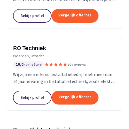
installeren en onderhouden woningen,
bedrijfspanden, horeca zaken, winkelcentra, en nog
Vergelijk offertes
Bekijk profiel
veel meer....
RO Techniek
Woerden, Utrecht
10,0
96 reviews
Moving Score
Wij zijn een erkend installatiebedrijf met meer dan
14 jaar ervaring in Installatietechniek, zoals elektra,
data en telefonie en loodgieterswerkzaamheden.
Vergelijk offertes
Bekijk profiel