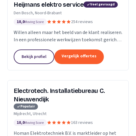
Heijmans elektro service
Veel gevraagd
Den Bosch, Noord-Brabant
10,0
254 reviews
Moving Score
Willen alleen maar het beeld van de klant realiseren.
In een professionele werkwijzen toekomst gericht.
Zodat we voorbereid zijn op de beeld van de
toekomst.
Vergelijk offertes
Bekijk profiel
Electrotech. Installatiebureau C.
Nieuwendijk
Populair
Mijdrecht, Utrecht
10,0
163 reviews
Moving Score
Homan Elektrotechniek B.V. is marktleider op het