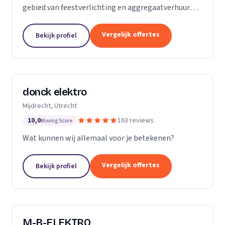
gebied van feestverlichting en aggregaatverhuur
voor evenementen en zorgt voor de complete
energievoorziening van kermissen door heel
Vergelijk offertes
Bekijk profiel
Nederland.
donck elektro
Mijdrecht, Utrecht
10,0
163 reviews
Moving Score
Wat kunnen wij allemaal voor je betekenen?
Vergelijk offertes
Bekijk profiel
M-B-ELEKTRO