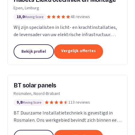
Epen, Limburg
10,0
48 reviews
Moving Score
Wij zijn specialisten in licht- en krachtinstallaties,
de levensader van uw elektrische infrastructuur.
Onze expertise strekt zich uit tot elk kantoor,
fabriek of woonhuis, waar we de basis leggen...
Vergelijk offertes
Bekijk profiel
BT solar panels
Rosmalen, Noord-Brabant
9,8
113 reviews
Moving Score
BT Duurzame Installatietechniek is gevestigd in
Rosmalen. Ons werkgebied bevindt zich binnen een
straal van ongeveer 25 kilometer rondom ‘s-
Hertogenbosch. Deze keuze hebben wij specifiek