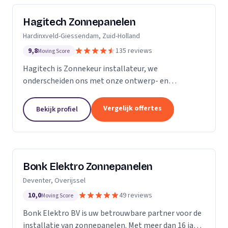
Hagitech Zonnepanelen
Hardinxveld-Giessendam, Zuid-Holland
9,8
135 reviews
Moving Score
Hagitech is Zonnekeur installateur, we
onderscheiden ons met onze ontwerp- en
systeemkennis, bouwkundige kennis van daken,
degelijke en nette montage, en ruime ervaring met
Vergelijk offertes
Bekijk profiel
BIPV (indak) systemen. Wij...
Bonk Elektro Zonnepanelen
Deventer, Overijssel
10,0
49 reviews
Moving Score
Bonk Elektro BV is uw betrouwbare partner voor de
installatie van zonnepanelen. Met meer dan 16 jaar