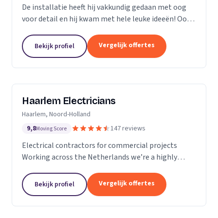
De installatie heeft hij vakkundig gedaan met oog
voor detail en hij kwam met hele leuke ideeën! Ook
heeft hij ons... goed op de hoogte gehouden van de
levertijden en we konden erg snel met hem...
Vergelijk offertes
Bekijk profiel
Haarlem Electricians
Haarlem, Noord-Holland
9,8
147 reviews
Moving Score
Electrical contractors for commercial projects
Working across the Netherlands we’re a highly
professional team who excel in the design,
installation, repair and maintenance of electrical
Vergelijk offertes
Bekijk profiel
works in...