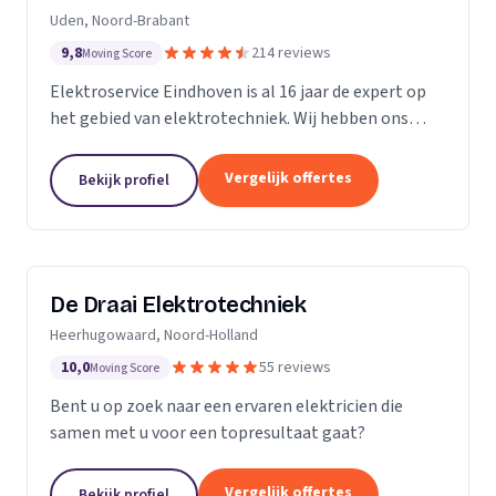
Uden, Noord-Brabant
9,8
214 reviews
Moving Score
Elektroservice Eindhoven is al 16 jaar de expert op
het gebied van elektrotechniek. Wij hebben ons
gespecialiseerd in zonnepanelen, laadpalen en
meterkasten. Wij komen altijd langs om passend
Vergelijk offertes
Bekijk profiel
advies...
De Draai Elektrotechniek
Heerhugowaard, Noord-Holland
10,0
55 reviews
Moving Score
Bent u op zoek naar een ervaren elektricien die
samen met u voor een topresultaat gaat?
Vergelijk offertes
Bekijk profiel