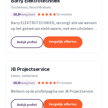
Barry Elektrotechniek
Oosterhout, Noord-Brabant
10,0
92 reviews
Moving Score
Barry ELEKTROTECHNIEK, verzorgt alle uw wensen
op het gebied van elektrawerk, met een uitstekende
service! Particulieren, Verenigingen van Eigenaren,
Scholen en Bedrijven. Groepenkast vernieuwen,...
Vergelijk offertes
Bekijk profiel
JB Projectservice
Aalten, Gelderland
10,0
83 reviews
Moving Score
Welkom op de profielpagina van JB Projectservice.
Vergelijk offertes
Bekijk profiel