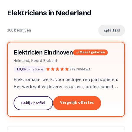
Elektriciens in Nederland
300 bedrijven
Filters
Elektricien Eindhoven
Meest gekozen
Helmond, Noord-Brabant
10,0
272 reviews
Moving Score
Elektromaani werkt voor bedrijven en particulieren.
Het werk wat wij leveren is correct, professioneel
en voldoet aan alle technische eisen. Kleine klussen
of grote projecten zijn geen enkel probleem.
Vergelijk offertes
Bekijk profiel