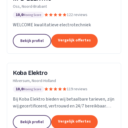
Oss, Noord-Brabant
10,0
122 reviews
Moving Score
WELCOME kwalitatieve electrotechniek
Vergelijk offertes
Bekijk profiel
Koba Elektro
Hilversum, Noord-Holland
10,0
119 reviews
Moving Score
Bij Koba Elektro bieden wij betaalbare tarieven, zijn
wij gecertificeerd, vertrouwd en 24/7 bereikbaar.
Onze snelle respons garandeert dat uw elektrische
problemen snel worden opgelost.
Vergelijk offertes
Bekijk profiel