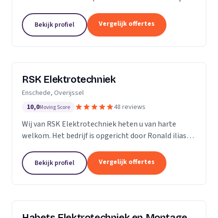
ervaring in de branche, onderscheiden we ons door
vakmanschap, kennis van zaken en persoonlijk en...
Vergelijk offertes
Bekijk profiel
RSK Elektrotechniek
Enschede, Overijssel
10,0
48 reviews
Moving Score
Wij van RSK Elektrotechniek heten u van harte
welkom. Het bedrijf is opgericht door Ronald ilias
beter bekend als Ronald Koda, het bedrijf is
opgericht op 25 juli 2021. Als gecertificeerde
Vergelijk offertes
Bekijk profiel
aannemers...
Habets Elektrotechniek en Montage