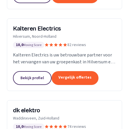
Kalteren Electrics
Hilversum, Noord-Holland
10,0
82 reviews
Moving Score
Kalteren Electrics is uw betrouwbare partner voor
het vervangen van uw groepenkast in Hilversum en
omgeving. Met ruim 10 jaar ervaring en de
benodigde diploma's en certificeringen, sta ik klaar
Vergelijk offertes
Bekijk profiel
om u...
dk elektro
Waddinxveen, Zuid-Holland
10,0
74 reviews
Moving Score