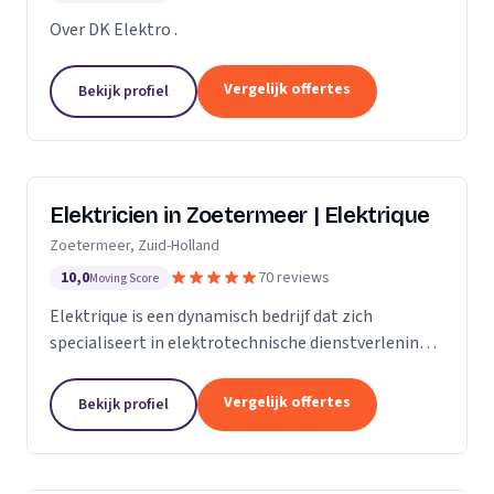
Over DK Elektro .
Vergelijk offertes
Bekijk profiel
Elektricien in Zoetermeer | Elektrique
Zoetermeer, Zuid-Holland
10,0
70 reviews
Moving Score
Elektrique is een dynamisch bedrijf dat zich
specialiseert in elektrotechnische dienstverlening.
Met een sterke focus op kwaliteit en
klanttevredenheid, streven we ernaar om elke klus,
Vergelijk offertes
Bekijk profiel
groot of...