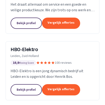
Het draait allemaal om service en een goede en
veilige productkeuze. We zijn trots op ons werk en
we gaan bij u thuis of op kantoor niet anders te werk
dan bij onszelf. We vinden ons werk belangrijk,...
Vergelijk offertes
Bekijk profiel
HBO-Elektro
Leiden, Zuid-Holland
10,0
100 reviews
Moving Score
HBO-Elektro is een jong dynamisch bedrijf uit
Leiden en is opgericht door Henrik Bos.
Vergelijk offertes
Bekijk profiel