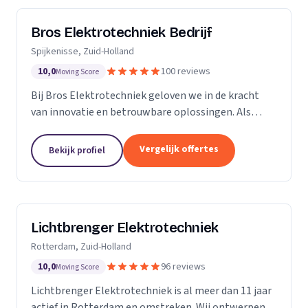
Bros Elektrotechniek Bedrijf
Spijkenisse, Zuid-Holland
10,0
100 reviews
Moving Score
Bij Bros Elektrotechniek geloven we in de kracht
van innovatie en betrouwbare oplossingen. Als
voorloper in de elektrotechnische industrie bieden
we al meer dan 25 jaar hoogwaardige diensten aan
Vergelijk offertes
Bekijk profiel
onze...
Lichtbrenger Elektrotechniek
Rotterdam, Zuid-Holland
10,0
96 reviews
Moving Score
Lichtbrenger Elektrotechniek is al meer dan 11 jaar
actief in Rotterdam en omstreken. Wij ontwerpen