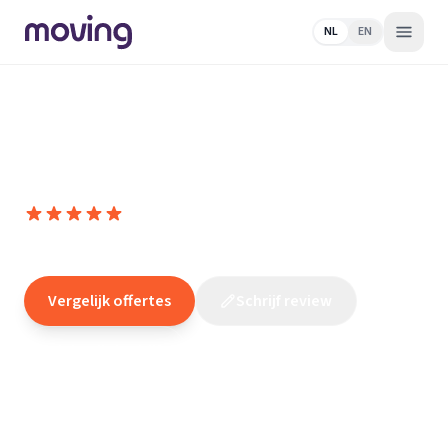
NL
EN
Home
/
Nederland
/
Noord-
Holland
/
Alkmaar
/
Elektricien
/
Post Elektra En Techniek
Post Elektra En Techniek
10,0
(
3
reviews
)
/10
Alkmaar
Vergelijk offertes
Schrijf review
Claim dit bedrijf