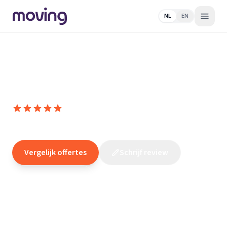
NL
EN
Home
/
Nederland
/
Noord-
Holland
/
Hilversum
/
Elektricien
/
Koba Elektro
Koba Elektro
10,0
(
119
reviews
)
/10
Hilversum
Vergelijk offertes
Schrijf review
Claim dit bedrijf