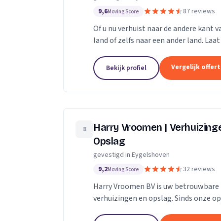
9,6
87 reviews
Moving Score
Of u nu verhuist naar de andere kant v
land of zelfs naar een ander land. Laa
erkend verhuisbedrijf. In de regio...
Vergelijk offer
Bekijk profiel
Harry Vroomen | Verhuizing
8
Opslag
gevestigd in Eygelshoven
9,2
32 reviews
Moving Score
Harry Vroomen BV is uw betrouwbare 
verhuizingen en opslag. Sinds onze op
onderscheiden door een uitstekende e