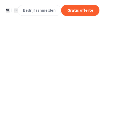
Bedrijf aanmelden
Gratis offerte
NL
|
EN
erhuisbedrijven
raaf.