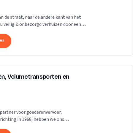
an de straat, naar de andere kant van het
t u veilig & onbezorgd verhuizen door een
tes
en, Volumetransporten en
partner voor goederenvervoer,
richting in 1968, hebben we ons
n complete transportservice...