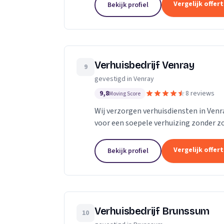
Vergelijk offer
Bekijk profiel
Verhuisbedrijf Venray
9
gevestigd in Venray
9,8
8 reviews
Moving Score
Wij verzorgen verhuisdiensten in Ven
voor een soepele verhuizing zonder z
Vergelijk offer
Bekijk profiel
Verhuisbedrijf Brunssum
10