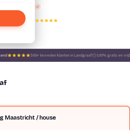
Lokale vakmensen
500+ tevreden klanten in Landgraaf
e
kend
500+ tevreden klanten in Landgraaf
100% gratis en vrij
af
ng Maastricht / house