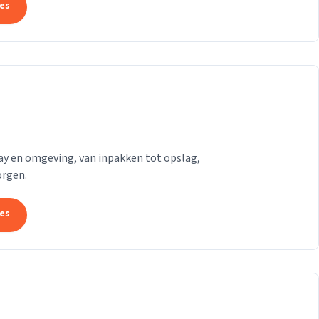
tes
ray en omgeving, van inpakken tot opslag,
orgen.
tes