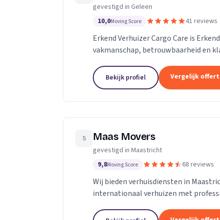
gevestigd in Geleen
10,0
41 reviews
Moving Score
Erkend Verhuizer Cargo Care is Erken
vakmanschap, betrouwbaarheid en klan
en elke verhuizing bij ons in vertrouwd
Vergelijk offer
Bekijk profiel
Maas Movers
5
gevestigd in Maastricht
9,8
68 reviews
Moving Score
Wij bieden verhuisdiensten in Maastri
internationaal verhuizen met professi