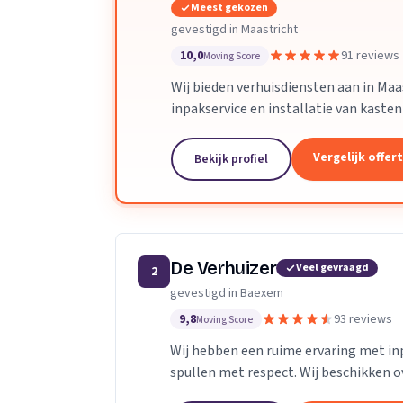
Meest gekozen
gevestigd in Maastricht
10,0
91 reviews
Moving Score
Wij bieden verhuisdiensten aan in Maa
inpakservice en installatie van kasten
Vergelijk offer
Bekijk profiel
De Verhuizer
Veel gevraagd
2
gevestigd in Baexem
9,8
93 reviews
Moving Score
Wij hebben een ruime ervaring met in
spullen met respect. Wij beschikken o
voor schilderijen en spiegels. en dozen