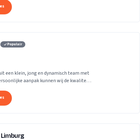
tes
g
Populair
it een klein, jong en dynamisch team met
rsoonlijke aanpak kunnen wij de kwaliteit
.
tes
f Limburg