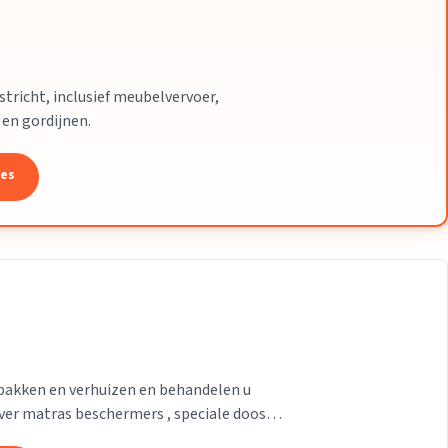
stricht, inclusief meubelvervoer,
 en gordijnen.
tes
pakken en verhuizen en behandelen u
ver matras beschermers , speciale doos
 waar u uw...