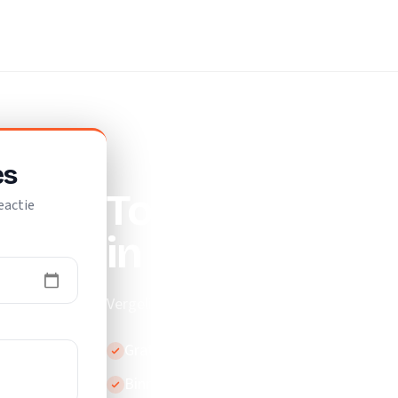
es
Top 10 beste v
eactie
in Landgraaf
Vergelijk de beste verhuisbedrijven in Landg
Gratis en vrijblijvend
Binnen 24 uur reactie