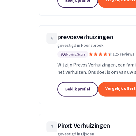
Vergelijk offer
Bekijk profiel
prevosverhuizingen
6
gevestigd in Hoensbroek
9,6
125 reviews
Moving Score
Wij zijn Prevos Verhuizingen, een fami
het verhuizen. Ons doel is om van uw s
maken zodat alle zorg in handen...
Vergelijk offer
Bekijk profiel
Pinxt Verhuizingen
7
gevestigd in Eijsden