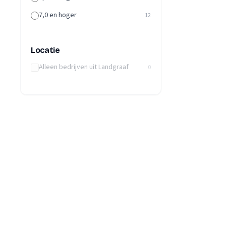
7,0 en hoger
12
Locatie
Alleen bedrijven uit Landgraaf
0