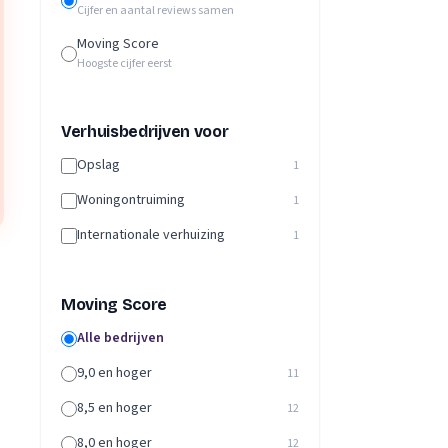
Cijfer en aantal reviews samen
Moving Score
Hoogste cijfer eerst
Verhuisbedrijven voor
Opslag
1
Woningontruiming
1
Internationale verhuizing
1
Moving Score
Alle bedrijven
9,0 en hoger
11
8,5 en hoger
12
8,0 en hoger
12