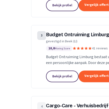
Vergelijk offer
Bekijk profiel
Budget Ontruiming Limbur
3
gevestigd in Beek (LI)
10,0
41 reviews
Moving Score
Budget Ontruiming Limburg bestaat u
een persoonlijke aanpak. Door deze pe
leveren die u uiteraard belangrijk vindt
Vergelijk offer
Bekijk profiel
Cargo-Care - Verhuisbedrij
4