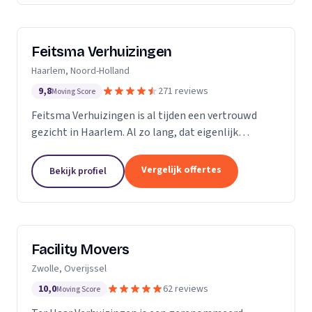
Feitsma Verhuizingen
Haarlem, Noord-Holland
9,8
271 reviews
Moving Score
Feitsma Verhuizingen is al tijden een vertrouwd
gezicht in Haarlem. Al zo lang, dat eigenlijk
niemand precies meer weet wanneer opa Feitsma
ooit begonnen is met verhuizen. De eerste
Vergelijk offertes
Bekijk profiel
advertenties van...
Facility Movers
Zwolle, Overijssel
10,0
62 reviews
Moving Score