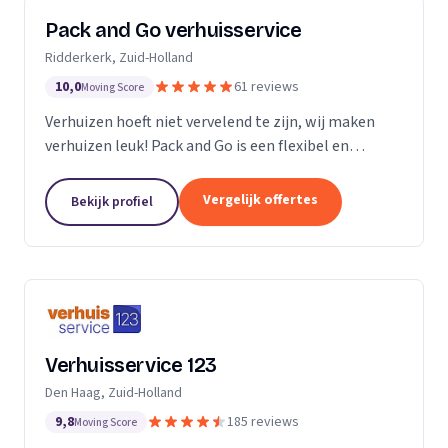
Pack and Go verhuisservice
Ridderkerk, Zuid-Holland
10,0
61 reviews
Moving Score
Verhuizen hoeft niet vervelend te zijn, wij maken
verhuizen leuk! Pack and Go is een flexibel en
servicegericht familiebedrijf waar u terecht kan voor
al uw verhuizingen. Met ons team van...
Vergelijk offertes
Bekijk profiel
Verhuisservice 123
Den Haag, Zuid-Holland
9,8
185 reviews
Moving Score