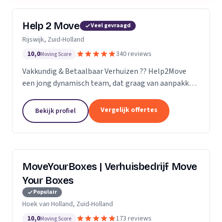
Help 2 Move
Veel gevraagd
Rijswijk, Zuid-Holland
10,0
340 reviews
Moving Score
Vakkundig & Betaalbaar Verhuizen ?? Help2Move
een jong dynamisch team, dat graag van aanpakken
weet. Benieuwd wat uw verhuizing gaat kosten ?
Vraag naar de mogelijkheden.
Vergelijk offertes
Bekijk profiel
MoveYourBoxes | Verhuisbedrijf Move
Your Boxes
Populair
Hoek van Holland, Zuid-Holland
10,0
173 reviews
Moving Score