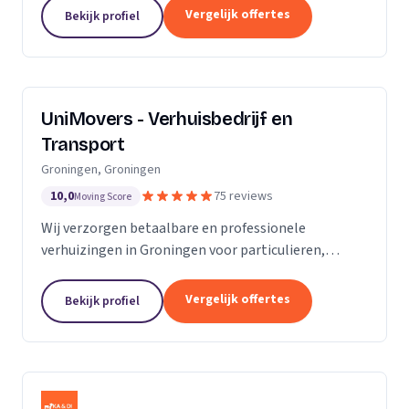
van de KvK. Door de toename van opdrachtgevers
Vergelijk offertes
Bekijk profiel
hebben wij...
UniMovers - Verhuisbedrijf en
Transport
Groningen, Groningen
10,0
75 reviews
Moving Score
Wij verzorgen betaalbare en professionele
verhuizingen in Groningen voor particulieren,
studenten en bedrijven met volledige service.
Vergelijk offertes
Bekijk profiel