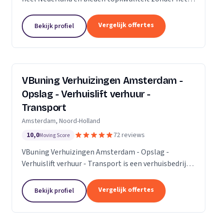
premium prijskaartje. Onze missie is om het
verhuisproces te transformeren in een naadloze en...
Vergelijk offertes
Bekijk profiel
VBuning Verhuizingen Amsterdam -
Opslag - Verhuislift verhuur -
Transport
Amsterdam, Noord-Holland
10,0
72 reviews
Moving Score
VBuning Verhuizingen Amsterdam - Opslag -
Verhuislift verhuur - Transport is een verhuisbedrijf
met een vestiging in Amsterdam.
Vergelijk offertes
Bekijk profiel