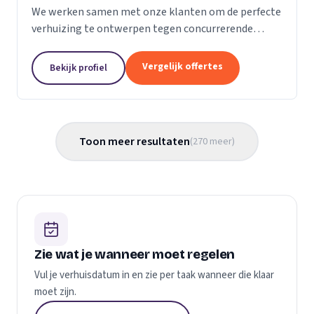
We werken samen met onze klanten om de perfecte
verhuizing te ontwerpen tegen concurrerende
prijzen en met de beste verhuismaterialen. We
weten dat verhuizen een stressvol proces kan zijn.
Vergelijk offertes
Bekijk profiel
Daarom...
Toon meer resultaten
(
270
meer
)
Zie wat je wanneer moet regelen
Vul je verhuisdatum in en zie per taak wanneer die klaar
moet zijn.