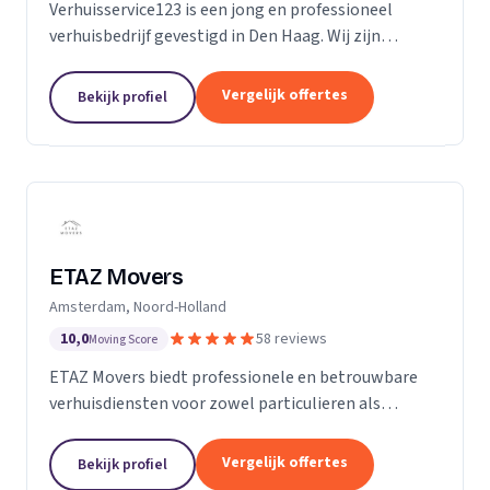
Verhuisservice123 is een jong en professioneel
verhuisbedrijf gevestigd in Den Haag. Wij zijn
gespecialiseerd in particuliere verhuizingen en
bieden een complete en zorgeloze verhuisservice.
Vergelijk offertes
Bekijk profiel
Met een ervaren team werken wij efficiënt,
zorgvuldig en tegen transparante uurtarieven.
Klanttevredenheid, duidelijke communicatie en
betrouwbaarheid staan bij ons centraal.
ETAZ Movers
Amsterdam, Noord-Holland
10,0
58 reviews
Moving Score
ETAZ Movers biedt professionele en betrouwbare
verhuisdiensten voor zowel particulieren als
bedrijven. Wij combineren ervaring met een
persoonlijke aanpak, zodat elke verhuizing efficiënt
Vergelijk offertes
Bekijk profiel
en zonder stress verloopt. Ons team werkt