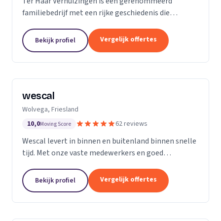
Ter Haar Verhuizingen is een gerenommeerd
familiebedrijf met een rijke geschiedenis die
teruggaat tot vier generaties. Wij zijn
gespecialiseerd in het bieden van naadloze en
Vergelijk offertes
Bekijk profiel
zorgeloze verhuisdiensten...
wescal
Wolvega, Friesland
10,0
62 reviews
Moving Score
Wescal levert in binnen en buitenland binnen snelle
tijd. Met onze vaste medewerkers en goed
wagenpark rijden wij naar onze klanten. Wij komen
na wat we beloven. Door goede
Vergelijk offertes
Bekijk profiel
kwaliteitsvoertuigen te...