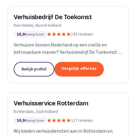
Verhuisbedrijf De Toekomst
Den Helder, Noord-Holland
10,0
135 reviews
Moving Score
Verhuizen binnen Nederland op een snelle en
betrouwbare manier? Verhuisbedrijf De Toekomst
zorgt ervoor dat uw spullen op veilige wijze verhuisd
worden naar de nieuwe locatie. En dat 24/7! Want of
Vergelijk offertes
Bekijk profiel
u...
Verhuisservice Rotterdam
Rotterdam, Zuid-Holland
10,0
117 reviews
Moving Score
Wij bieden verhuisdiensten aan in Rotterdam en