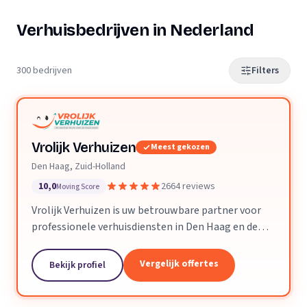
Verhuisbedrijven in Nederland
300 bedrijven
Filters
Vrolijk Verhuizen
Meest gekozen
Den Haag, Zuid-Holland
10,0
2664 reviews
Moving Score
Vrolijk Verhuizen is uw betrouwbare partner voor
professionele verhuisdiensten in Den Haag en de
hele provincie Zuid-Holland. Met jarenlange
ervaring en een toegewijd team zorgen wij ervoor
Vergelijk offertes
Bekijk profiel
dat uw verhuizing soepel en zorgeloos verloopt.