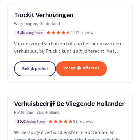
Truckit Verhuizingen
Wageningen, Gelderland
9,8
1178 reviews
Moving Score
Van ontzorgd verhuizen tot aan het huren van een
verhuisbus, bij Truckit kunt u altijd terecht. Met
onze formule hebben wij al duizenden tevreden
klanten geholpen door heel Nederland.
Vergelijk offertes
Bekijk profiel
Verhuisbedrijf De Vliegende Hollander
Rotterdam, Zuid-Holland
10,0
81 reviews
Moving Score
Wij verzorgen verhuisdiensten in Rotterdam en
omgeving, met zorg voor particuliere en zakelijke