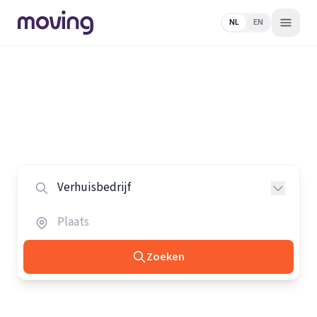
NL
EN
Home
/
Nederland
/
Verhuisbedrijven
Alle verhuisbedrijven in Nederland
Vergelijk de beste verhuisbedrijven in heel Nederland.
Zoeken