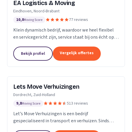
EA Logistics & Moving
Eindhoven, Noord-Brabant
10,0
77 reviews
Moving Score
Klein dynamisch bedrijf, waardoor we heel flexibel
en servicegericht zijn, service staat bij ons écht op
nummer één.
Vergelijk offertes
Bekijk profiel
Lets Move Verhuizingen
Dordrecht, Zuid-Holland
9,8
513 reviews
Moving Score
Let’s Move Verhuizingen is een bedrijf
gespecialiseerd in transport en verhuizen. Sinds
2015 zijn wij geregistreerd in het handelsregister