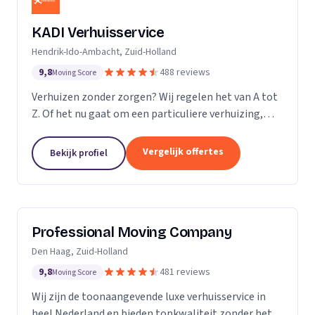
KADI Verhuisservice
Hendrik-Ido-Ambacht, Zuid-Holland
9,8
488 reviews
Moving Score
Verhuizen zonder zorgen? Wij regelen het van A tot
Z. Of het nu gaat om een particuliere verhuizing,
zakelijke verhuisopdracht of ontruiming: wij werken
snel, zorgvuldig en betrouwbaar. Van inpakken en
Vergelijk offertes
Bekijk profiel
monteren tot transport en tijdelijke opslag — u
kunt op ons rekenen. Met onze professionele
aanpak en uitstekende klantbeoordelingen zorgen
wij voor een soepele verhuizing zonder stress.
Professional Moving Company
Den Haag, Zuid-Holland
9,8
481 reviews
Moving Score
Wij zijn de toonaangevende luxe verhuisservice in
heel Nederland en bieden topkwaliteit zonder het