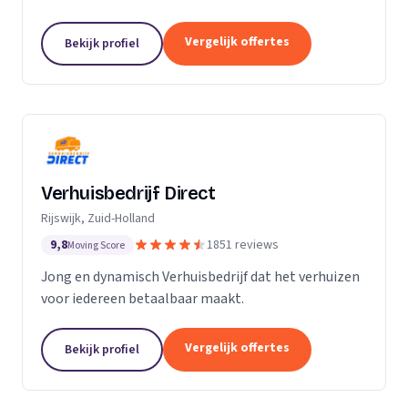
Particuliere verhuizingen, bedrijfsverhuizingen,
opslag van inboedel, de- en montageservice,...
Vergelijk offertes
Bekijk profiel
Verhuisbedrijf Direct
Rijswijk, Zuid-Holland
9,8
1851 reviews
Moving Score
Jong en dynamisch Verhuisbedrijf dat het verhuizen
voor iedereen betaalbaar maakt.
Vergelijk offertes
Bekijk profiel