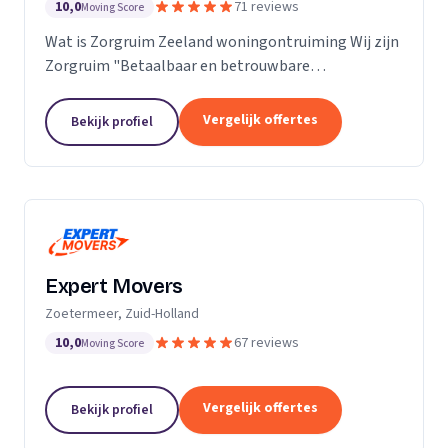
10,0
71 reviews
Moving Score
Wat is Zorgruim Zeeland woningontruiming Wij zijn
Zorgruim "Betaalbaar en betrouwbare
professionals in woningontruiming, schoonmaak en
kleine verhuizingen.” Onze Kwaliteit is namelijk zo
Vergelijk offertes
Bekijk profiel
ongelofelijk...
Expert Movers
Zoetermeer, Zuid-Holland
10,0
67 reviews
Moving Score
Vergelijk offertes
Bekijk profiel