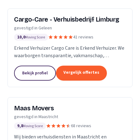
Cargo-Care - Verhuisbedrijf Limburg
gevestigd in Geleen
10,0
41 reviews
Moving Score
Erkend Verhuizer Cargo Care is Erkend Verhuizer. We
waarborgen transparantie, vakmanschap,
betrouwbaarheid en klanttevredenheid. Hierdoor is
elk transport en elke verhuizing bij ons in
Vergelijk offertes
Bekijk profiel
vertrouwde...
Maas Movers
gevestigd in Maastricht
9,8
68 reviews
Moving Score
Wij bieden verhuisdiensten in Maastricht en