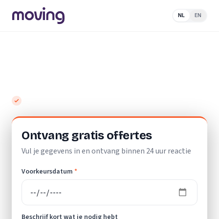
NL
EN
Home
/
Nederland
/
Limburg
/
Landgraaf
/
Verhuisbedrijf
Top 10 beste verhuisbedrijven in
Landgraaf
Gratis en vrijblijvend
Ontvang gratis offertes
Vul je gegevens in en ontvang binnen 24 uur reactie
Voorkeursdatum
*
Beschrijf kort wat je nodig hebt