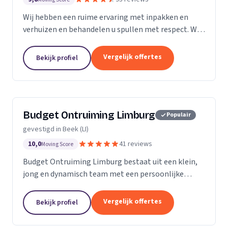
Wij hebben een ruime ervaring met inpakken en
verhuizen en behandelen u spullen met respect. Wij
beschikken over matras beschermers , speciale doos
voor schilderijen en spiegels. en dozen waar u uw...
Vergelijk offertes
Bekijk profiel
Budget Ontruiming Limburg
Populair
gevestigd in Beek (LI)
10,0
41 reviews
Moving Score
Budget Ontruiming Limburg bestaat uit een klein,
jong en dynamisch team met een persoonlijke
aanpak. Door deze persoonlijke aanpak kunnen wij
de kwaliteit leveren die u uiteraard belangrijk vindt.
Vergelijk offertes
Bekijk profiel