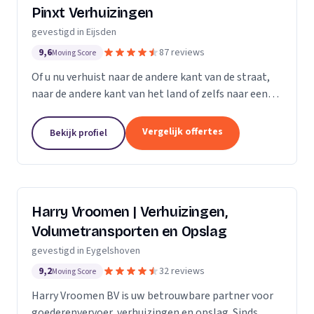
Pinxt Verhuizingen
gevestigd in Eijsden
9,6
87 reviews
Moving Score
Of u nu verhuist naar de andere kant van de straat,
naar de andere kant van het land of zelfs naar een
ander land. Laat u veilig & onbezorgd verhuizen door
een erkend verhuisbedrijf. In de regio...
Vergelijk offertes
Bekijk profiel
Harry Vroomen | Verhuizingen,
Volumetransporten en Opslag
gevestigd in Eygelshoven
9,2
32 reviews
Moving Score
Harry Vroomen BV is uw betrouwbare partner voor
goederenvervoer, verhuizingen en opslag. Sinds