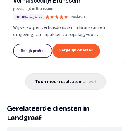
Verhuisbedrijf Brunssum
gevestigd in Brunssum
10,0
5 reviews
Moving Score
Wij verzorgen verhuisdiensten in Brunssum en
omgeving, van inpakken tot opslag, voor
particuliere en zakelijke verhuizingen.
Vergelijk offertes
Bekijk profiel
Toon meer resultaten
(
2
meer
)
Gerelateerde diensten in
Landgraaf