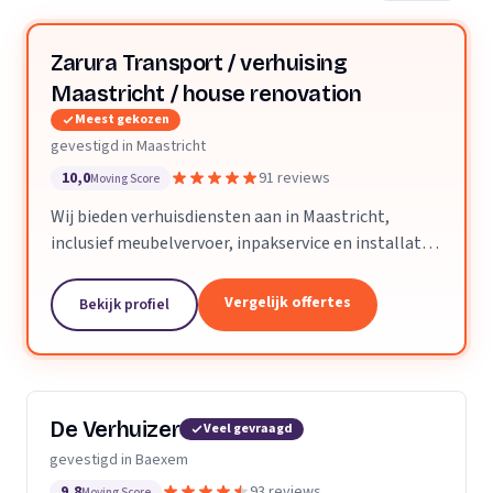
Zarura Transport / verhuising
Maastricht / house renovation
Meest gekozen
gevestigd in Maastricht
10,0
91 reviews
Moving Score
Wij bieden verhuisdiensten aan in Maastricht,
inclusief meubelvervoer, inpakservice en installatie
van kasten en gordijnen.
Vergelijk offertes
Bekijk profiel
De Verhuizer
Veel gevraagd
gevestigd in Baexem
9,8
93 reviews
Moving Score