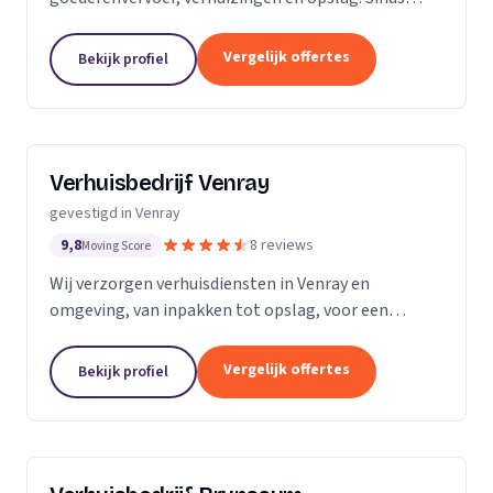
onze oprichting in 1968, hebben we ons
onderscheiden door een uitstekende en complete
Vergelijk offertes
Bekijk profiel
transportservice...
Verhuisbedrijf Venray
gevestigd in Venray
9,8
8 reviews
Moving Score
Wij verzorgen verhuisdiensten in Venray en
omgeving, van inpakken tot opslag, voor een
soepele verhuizing zonder zorgen.
Vergelijk offertes
Bekijk profiel