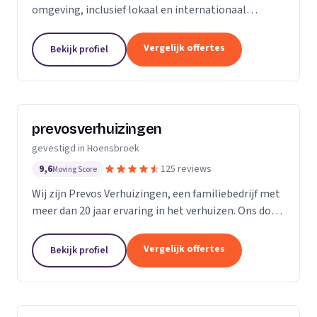
omgeving, inclusief lokaal en internationaal
verhuizen met professionele verhuizers.
Vergelijk offertes
Bekijk profiel
prevosverhuizingen
gevestigd in Hoensbroek
9,6
125 reviews
Moving Score
Wij zijn Prevos Verhuizingen, een familiebedrijf met
meer dan 20 jaar ervaring in het verhuizen. Ons doel
is om van uw stressvolle verhuizing een sfeervolle
dag te maken zodat alle zorg in handen...
Vergelijk offertes
Bekijk profiel