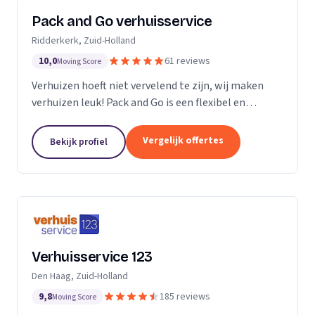
Pack and Go verhuisservice
Ridderkerk, Zuid-Holland
10,0
61 reviews
Moving Score
Verhuizen hoeft niet vervelend te zijn, wij maken
verhuizen leuk! Pack and Go is een flexibel en
servicegericht familiebedrijf waar u terecht kan voor
al uw verhuizingen. Met ons team van...
Vergelijk offertes
Bekijk profiel
Verhuisservice 123
Den Haag, Zuid-Holland
9,8
185 reviews
Moving Score