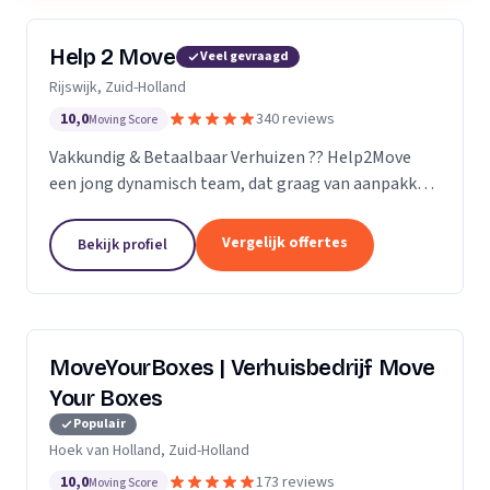
Help 2 Move
Veel gevraagd
Rijswijk, Zuid-Holland
10,0
340 reviews
Moving Score
Vakkundig & Betaalbaar Verhuizen ?? Help2Move
een jong dynamisch team, dat graag van aanpakken
weet. Benieuwd wat uw verhuizing gaat kosten ?
Vraag naar de mogelijkheden.
Vergelijk offertes
Bekijk profiel
MoveYourBoxes | Verhuisbedrijf Move
Your Boxes
Populair
Hoek van Holland, Zuid-Holland
10,0
173 reviews
Moving Score