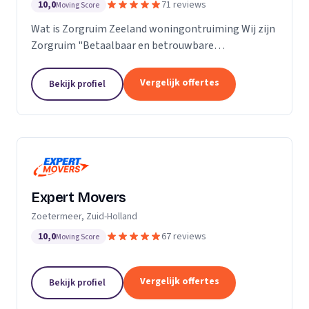
10,0
71 reviews
Moving Score
Wat is Zorgruim Zeeland woningontruiming Wij zijn
Zorgruim "Betaalbaar en betrouwbare
professionals in woningontruiming, schoonmaak en
kleine verhuizingen.” Onze Kwaliteit is namelijk zo
Vergelijk offertes
Bekijk profiel
ongelofelijk...
Expert Movers
Zoetermeer, Zuid-Holland
10,0
67 reviews
Moving Score
Vergelijk offertes
Bekijk profiel