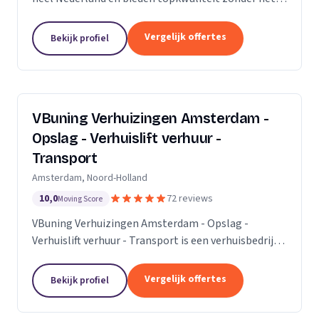
premium prijskaartje. Onze missie is om het
verhuisproces te transformeren in een naadloze en...
Vergelijk offertes
Bekijk profiel
VBuning Verhuizingen Amsterdam -
Opslag - Verhuislift verhuur -
Transport
Amsterdam, Noord-Holland
10,0
72 reviews
Moving Score
VBuning Verhuizingen Amsterdam - Opslag -
Verhuislift verhuur - Transport is een verhuisbedrijf
met een vestiging in Amsterdam.
Vergelijk offertes
Bekijk profiel