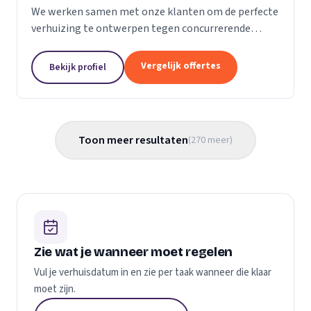
We werken samen met onze klanten om de perfecte
verhuizing te ontwerpen tegen concurrerende
prijzen en met de beste verhuismaterialen. We
weten dat verhuizen een stressvol proces kan zijn.
Vergelijk offertes
Bekijk profiel
Daarom...
Toon meer resultaten
(
270
meer
)
Zie wat je wanneer moet regelen
Vul je verhuisdatum in en zie per taak wanneer die klaar
moet zijn.