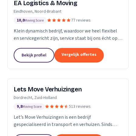
EA Logistics & Moving
Eindhoven, Noord-Brabant
10,0
77 reviews
Moving Score
Klein dynamisch bedrijf, waardoor we heel flexibel
en servicegericht zijn, service staat bij ons écht op
nummer één.
Vergelijk offertes
Bekijk profiel
Lets Move Verhuizingen
Dordrecht, Zuid-Holland
9,8
513 reviews
Moving Score
Let’s Move Verhuizingen is een bedrijf
gespecialiseerd in transport en verhuizen. Sinds
2015 zijn wij geregistreerd in het handelsregister