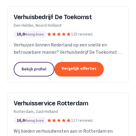
Verhuisbedrijf De Toekomst
Den Helder, Noord-Holland
10,0
135 reviews
Moving Score
Verhuizen binnen Nederland op een snelle en
betrouwbare manier? Verhuisbedrijf De Toekomst
zorgt ervoor dat uw spullen op veilige wijze verhuisd
worden naar de nieuwe locatie. En dat 24/7! Want of
Vergelijk offertes
Bekijk profiel
u...
Verhuisservice Rotterdam
Rotterdam, Zuid-Holland
10,0
117 reviews
Moving Score
Wij bieden verhuisdiensten aan in Rotterdam en