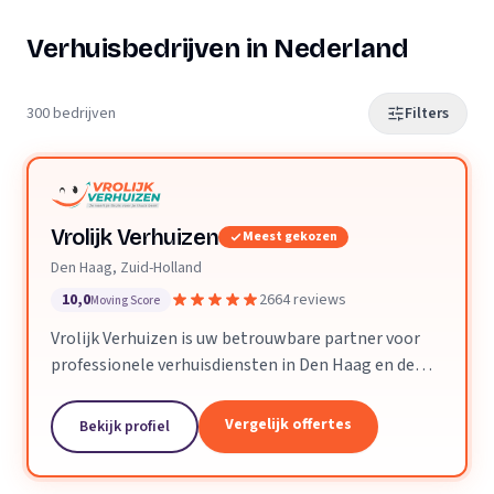
Verhuisbedrijven in Nederland
300 bedrijven
Filters
Vrolijk Verhuizen
Meest gekozen
Den Haag, Zuid-Holland
10,0
2664 reviews
Moving Score
Vrolijk Verhuizen is uw betrouwbare partner voor
professionele verhuisdiensten in Den Haag en de
hele provincie Zuid-Holland. Met jarenlange
ervaring en een toegewijd team zorgen wij ervoor
Vergelijk offertes
Bekijk profiel
dat uw verhuizing soepel en zorgeloos verloopt.