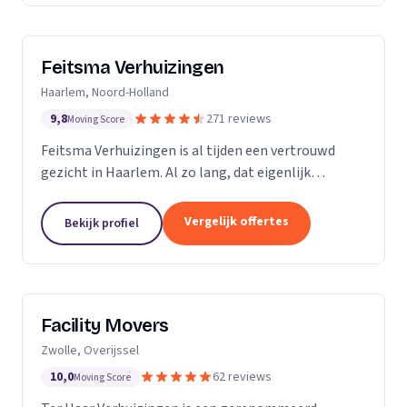
Feitsma Verhuizingen
Haarlem, Noord-Holland
9,8
271 reviews
Moving Score
Feitsma Verhuizingen is al tijden een vertrouwd
gezicht in Haarlem. Al zo lang, dat eigenlijk
niemand precies meer weet wanneer opa Feitsma
ooit begonnen is met verhuizen. De eerste
Vergelijk offertes
Bekijk profiel
advertenties van...
Facility Movers
Zwolle, Overijssel
10,0
62 reviews
Moving Score