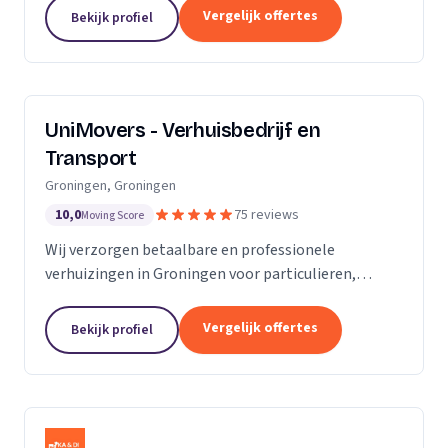
van de KvK. Door de toename van opdrachtgevers
Vergelijk offertes
Bekijk profiel
hebben wij...
UniMovers - Verhuisbedrijf en
Transport
Groningen, Groningen
10,0
75 reviews
Moving Score
Wij verzorgen betaalbare en professionele
verhuizingen in Groningen voor particulieren,
studenten en bedrijven met volledige service.
Vergelijk offertes
Bekijk profiel