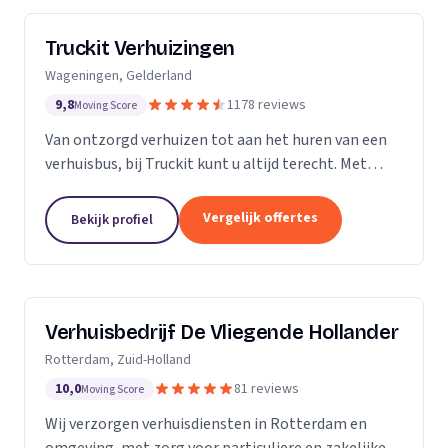
Truckit Verhuizingen
Wageningen, Gelderland
9,8
1178 reviews
Moving Score
Van ontzorgd verhuizen tot aan het huren van een
verhuisbus, bij Truckit kunt u altijd terecht. Met
onze formule hebben wij al duizenden tevreden
klanten geholpen door heel Nederland.
Vergelijk offertes
Bekijk profiel
Verhuisbedrijf De Vliegende Hollander
Rotterdam, Zuid-Holland
10,0
81 reviews
Moving Score
Wij verzorgen verhuisdiensten in Rotterdam en
omgeving, met zorg voor particuliere en zakelijke