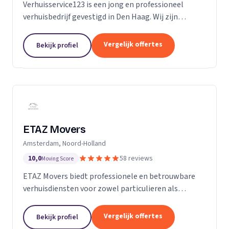
Verhuisservice123 is een jong en professioneel
verhuisbedrijf gevestigd in Den Haag. Wij zijn
gespecialiseerd in particuliere verhuizingen en
bieden een complete en zorgeloze verhuisservice.
Vergelijk offertes
Bekijk profiel
Met een ervaren team werken wij efficiënt,
zorgvuldig en tegen transparante uurtarieven.
Klanttevredenheid, duidelijke communicatie en
betrouwbaarheid staan bij ons centraal.
ETAZ Movers
Amsterdam, Noord-Holland
10,0
58 reviews
Moving Score
ETAZ Movers biedt professionele en betrouwbare
verhuisdiensten voor zowel particulieren als
bedrijven. Wij combineren ervaring met een
persoonlijke aanpak, zodat elke verhuizing efficiënt
Vergelijk offertes
Bekijk profiel
en zonder stress verloopt. Ons team werkt