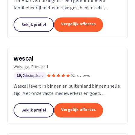
Ter Haar Verhuizingen is een gerenommeerd
familiebedrijf met een rijke geschiedenis die
teruggaat tot vier generaties. Wij zijn
gespecialiseerd in het bieden van naadloze en
Vergelijk offertes
Bekijk profiel
zorgeloze verhuisdiensten...
wescal
Wolvega, Friesland
10,0
62 reviews
Moving Score
Wescal levert in binnen en buitenland binnen snelle
tijd. Met onze vaste medewerkers en goed
wagenpark rijden wij naar onze klanten. Wij komen
na wat we beloven. Door goede
Vergelijk offertes
Bekijk profiel
kwaliteitsvoertuigen te...