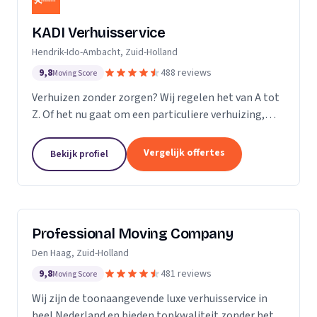
KADI Verhuisservice
Hendrik-Ido-Ambacht, Zuid-Holland
9,8
488 reviews
Moving Score
Verhuizen zonder zorgen? Wij regelen het van A tot
Z. Of het nu gaat om een particuliere verhuizing,
zakelijke verhuisopdracht of ontruiming: wij werken
snel, zorgvuldig en betrouwbaar. Van inpakken en
Vergelijk offertes
Bekijk profiel
monteren tot transport en tijdelijke opslag — u
kunt op ons rekenen. Met onze professionele
aanpak en uitstekende klantbeoordelingen zorgen
wij voor een soepele verhuizing zonder stress.
Professional Moving Company
Den Haag, Zuid-Holland
9,8
481 reviews
Moving Score
Wij zijn de toonaangevende luxe verhuisservice in
heel Nederland en bieden topkwaliteit zonder het