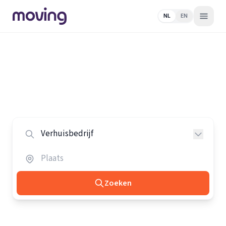
NL
EN
Home
/
Nederland
/
Verhuisbedrijven
Alle verhuisbedrijven in Nederland
Vergelijk de beste verhuisbedrijven in heel Nederland.
Zoeken