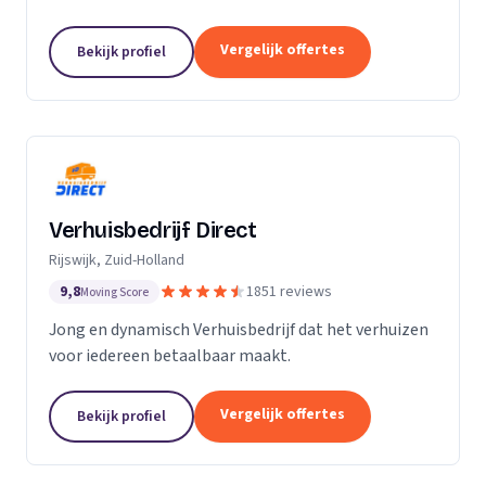
Particuliere verhuizingen, bedrijfsverhuizingen,
opslag van inboedel, de- en montageservice,...
Vergelijk offertes
Bekijk profiel
Verhuisbedrijf Direct
Rijswijk, Zuid-Holland
9,8
1851 reviews
Moving Score
Jong en dynamisch Verhuisbedrijf dat het verhuizen
voor iedereen betaalbaar maakt.
Vergelijk offertes
Bekijk profiel