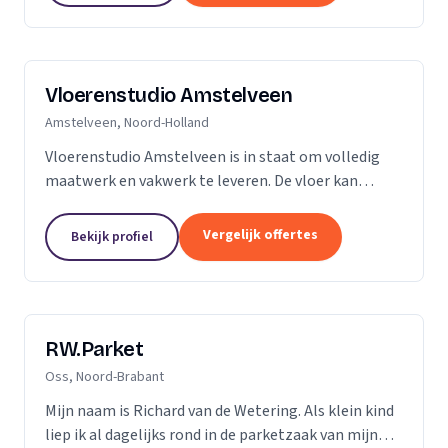
Vloerenstudio Amstelveen
Amstelveen, Noord-Holland
Vloerenstudio Amstelveen is in staat om volledig
maatwerk en vakwerk te leveren. De vloer kan
geheel naar uw wens gemaakt worden als het gaat
om type materiaal, kleur, afmeting of uitstraling.
Vergelijk offertes
Bekijk profiel
Geen...
RW.Parket
Oss, Noord-Brabant
Mijn naam is Richard van de Wetering. Als klein kind
liep ik al dagelijks rond in de parketzaak van mijn