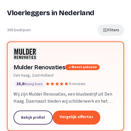
Vloerleggers in Nederland
300 bedrijven
Filters
Mulder Renovaties
Meest gekozen
Den Haag, Zuid-Holland
10,0
9 reviews
Moving Score
Wij zijn Mulder Renovaties, een klusbedrijf uit Den
Haag. Daarnaast bieden wij schilderwerk en het
leggen van vloeren aan.
Vergelijk offertes
Bekijk profiel