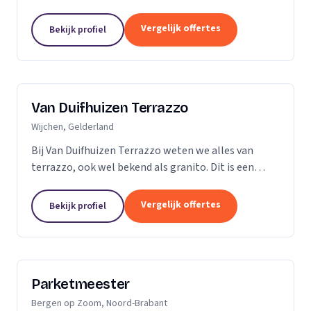
vader en al snel ging ik mee de vloer op. Dit is dan
ook de reden dat ik besloot zelf...
Vergelijk offertes
Bekijk profiel
Van Duifhuizen Terrazzo
Wijchen, Gelderland
Bij Van Duifhuizen Terrazzo weten we alles van
terrazzo, ook wel bekend als granito. Dit is een
mengsel van cement en gebroken marmer. Terrazzo
is in principe te produceren in elke vorm....
Vergelijk offertes
Bekijk profiel
Parketmeester
Bergen op Zoom, Noord-Brabant