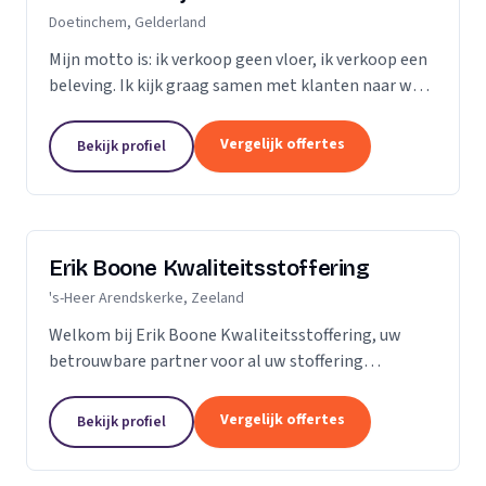
Doetinchem, Gelderland
Mijn motto is: ik verkoop geen vloer, ik verkoop een
beleving. Ik kijk graag samen met klanten naar wat
het beste bij hen en hun ruimte past. Zij praten, ik
luister. Niet de stalen of onze showroom,...
Vergelijk offertes
Bekijk profiel
Erik Boone Kwaliteitsstoffering
's-Heer Arendskerke, Zeeland
Welkom bij Erik Boone Kwaliteitsstoffering, uw
betrouwbare partner voor al uw stoffering
behoeften. Als zelfstandige onderneming zijn we
gespecialiseerd in de stoffering van vloeren en alle
Vergelijk offertes
Bekijk profiel
soorten...