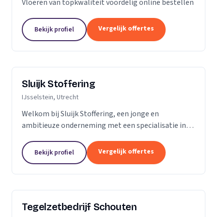
Vloeren van topkwaliteit voordelig online bestellen
Vergelijk offertes
Bekijk profiel
Sluijk Stoffering
IJsselstein, Utrecht
Welkom bij Sluijk Stoffering, een jonge en
ambitieuze onderneming met een specialisatie in
vloer- en trapbekleding en raamdecoratie. Met trots
kunnen we zeggen dat we al 20 jaar onze expertise...
Vergelijk offertes
Bekijk profiel
Tegelzetbedrijf Schouten