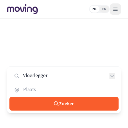
NL
EN
Home
/
Nederland
/
Vloerleggers
Alle vloerleggers in Nederland
Vergelijk de beste vloerleggers in heel Nederland.
Zoeken