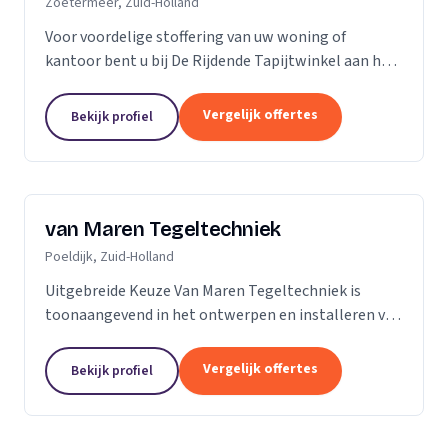
Zoetermeer, Zuid-Holland
Voor voordelige stoffering van uw woning of
kantoor bent u bij De Rijdende Tapijtwinkel aan het
juiste adres. Wij bezoeken u op uw locatie of bij u
thuis met ons uitgebreide 'up to date' collectie...
Vergelijk offertes
Bekijk profiel
van Maren Tegeltechniek
Poeldijk, Zuid-Holland
Uitgebreide Keuze Van Maren Tegeltechniek is
toonaangevend in het ontwerpen en installeren van
schitterende badkamers, toiletten en keukens voor
een aantrekkelijke prijs. Bij ons treft u een...
Vergelijk offertes
Bekijk profiel