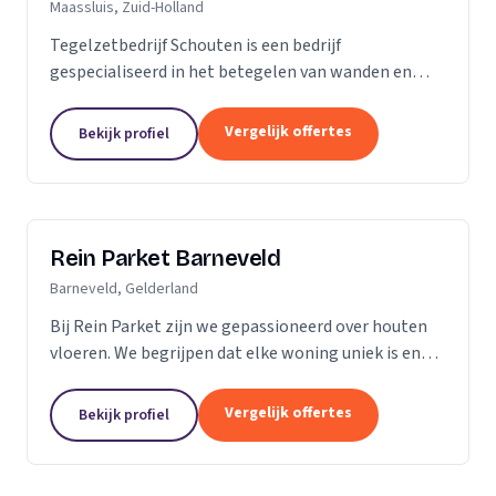
Maassluis, Zuid-Holland
Tegelzetbedrijf Schouten is een bedrijf
gespecialiseerd in het betegelen van wanden en
vloeren. Wij voeren opdrachten uit voor zowel
bedrijven als particulieren. Nieuwbouw- of
Vergelijk offertes
Bekijk profiel
renovatieprojecten,...
Rein Parket Barneveld
Barneveld, Gelderland
Bij Rein Parket zijn we gepassioneerd over houten
vloeren. We begrijpen dat elke woning uniek is en
streven ernaar om de perfecte vloer te leveren die
past bij uw stijl en behoeften. Of u nu op zoek...
Vergelijk offertes
Bekijk profiel