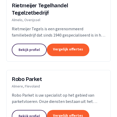
Rietmeijer Tegelhandel
Tegelzetbedrijf
Almelo, Overijssel
Rietmeijer Tegels is een gerenommeerd
familiebedrijf dat sinds 1940 gespecialiseerd is in het
leveren en aanbrengen van allerlei soorten tegels.
Met een rijke geschiedenis en een passie voor...
Vergelijk offertes
Bekijk profiel
Robo Parket
Almere, Flevoland
Robo Parket is uw specialist op het gebied van
parketvloeren. Onze diensten bestaan uit het
leggen, onderhouden en repareren van
parketvloeren. Voor ons is elke parketvloer uniek en
Vergelijk offertes
Bekijk profiel