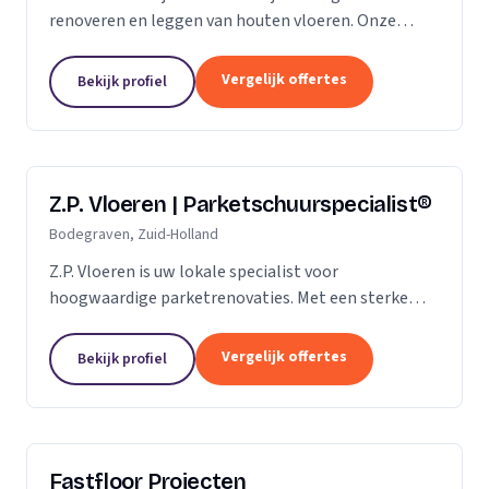
renoveren en leggen van houten vloeren. Onze
klanten vertrouwen ons op de kwaliteit die wij al
jaren leveren. Of het gaat om een nieuwe vloer of
Vergelijk offertes
Bekijk profiel
een...
Z.P. Vloeren | Parketschuurspecialist®
Bodegraven, Zuid-Holland
Z.P. Vloeren is uw lokale specialist voor
hoogwaardige parketrenovaties. Met een sterke
aanwezigheid in de regio's Zoetermeer, Alphen aan
den Rijn en Gouda, bieden we onze diensten aan
Vergelijk offertes
Bekijk profiel
zowel...
Fastfloor Projecten