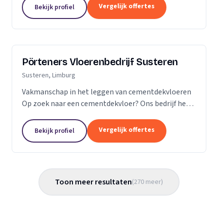
Vergelijk offertes
Bekijk profiel
Pörteners Vloerenbedrijf Susteren
Susteren, Limburg
Vakmanschap in het leggen van cementdekvloeren
Op zoek naar een cementdekvloer? Ons bedrijf heeft
op het gebied van cementdekvloeren, ruim 70 jaar
ervaring wat betreft woningbouw en utiliteitsbouw.
Vergelijk offertes
Bekijk profiel
Toon meer resultaten
(
270
meer
)