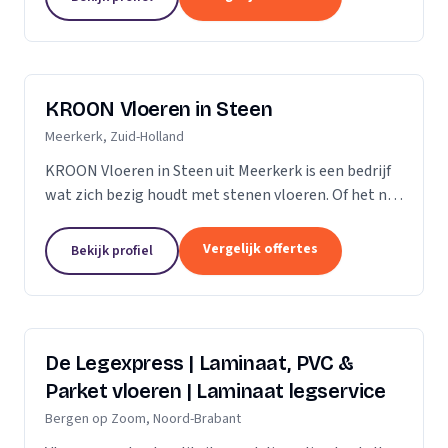
verdient daarom...
KROON Vloeren in Steen
Meerkerk, Zuid-Holland
KROON Vloeren in Steen uit Meerkerk is een bedrijf
wat zich bezig houdt met stenen vloeren. Of het nu
gaat om advisering, levering, plaatsing door ervaren
tegelzetters, vloerverwarming, onderhoud,...
Vergelijk offertes
Bekijk profiel
De Legexpress | Laminaat, PVC &
Parket vloeren | Laminaat legservice
Bergen op Zoom, Noord-Brabant