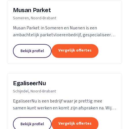
Musan Parket
Someren, Noord-Brabant
Musan Parket in Someren en Nuenen is een
ambachtelijk parketvloerenbedrijf, gespecialiseerd
in het verwerken van traditionele parketvloeren en
het adres bij uitstek voor de renovatie van
Vergelijk offertes
Bekijk profiel
bestaande...
EgaliseerNu
Schijndel, Noord-Brabant
EgaliseerNu is een bedrijf waar je prettig mee
samen kunt werken en komt zijn afspraken na. Wij
zijn pas tevreden als de vloer er strak en netjes
uitziet.
Vergelijk offertes
Bekijk profiel