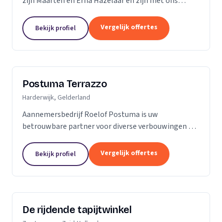
zijn Maarten en Erna Hazelaar en zijn met ons
familiebedrijf al jaren bij Parketmeester
aangesloten, omdat deze organisatie staat voor
Vergelijk offertes
Bekijk profiel
zelfstandige...
Postuma Terrazzo
Harderwijk, Gelderland
Aannemersbedrijf Roelof Postuma is uw
betrouwbare partner voor diverse verbouwingen en
timmerwerken in en rond uw huis. Of het nu gaat
om het verbouwen van badkamers, het plaatsen van
Vergelijk offertes
Bekijk profiel
dakkapellen,...
De rijdende tapijtwinkel