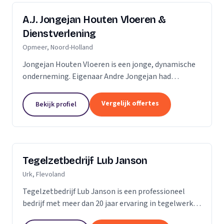
A.J. Jongejan Houten Vloeren &
Dienstverlening
Opmeer, Noord-Holland
Jongejan Houten Vloeren is een jonge, dynamische
onderneming. Eigenaar Andre Jongejan had
jarenlange ervaring in de parket- en
timmerbranche, toen hij in 2004 met zijn eigen
Vergelijk offertes
Bekijk profiel
bedrijf van start ging....
Tegelzetbedrijf Lub Janson
Urk, Flevoland
Tegelzetbedrijf Lub Janson is een professioneel
bedrijf met meer dan 20 jaar ervaring in tegelwerk.
Specialist in vloeren- en wandtegels.