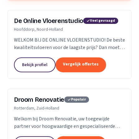
De Online Vloerenstudio
Veel gevraagd
Hoofddorp, Noord-Holland
WELKOM BIJ DE ONLINE VLOERENSTUDIO! De beste
kwaliteitsvloeren voor de laagste prijs? Dan moet u
bij de Online Vloerenstudio zijn. U kunt diverse
soorten parketvloeren en laminaat online
Vergelijk offertes
Bekijk profiel
bestellen...
Droom Renovatie
Populair
Rotterdam, Zuid-Holland
Welkom bij Droom Renovatie, uw toegewijde
partner voor hoogwaardige en gespecialiseerde
kluswerkzaamheden. Wij begrijpen dat uw huis meer