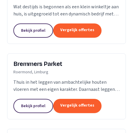
Wat destijds is begonnen als een klein winkeltje aan
huis, is uitgegroeid tot een dynamisch bedrijf met
een ruime showroom om de hedendaagse stijlen en
mogelijkheden op het gebied van parket, kurk en...
Vergelijk offertes
Bekijk profiel
Bremmers Parket
Roermond, Limburg
Thuis in het leggen van ambachtelijke houten
vloeren met een eigen karakter. Daarnaast leggen
wij ook verouderde vloeren, lamelparket, diverse
soorten laminaat en PVC vloeren. Heeft u al een...
Vergelijk offertes
Bekijk profiel