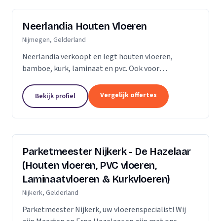
Neerlandia Houten Vloeren
Nijmegen, Gelderland
Neerlandia verkoopt en legt houten vloeren,
bamboe, kurk, laminaat en pvc. Ook voor
onderhoud, schuren, renovatie en trapbekleding
kunt u bij ons terecht! Neerlandia is een
Vergelijk offertes
Bekijk profiel
familiebedrijf in Nijmegen...
Parketmeester Nijkerk - De Hazelaar
(Houten vloeren, PVC vloeren,
Laminaatvloeren & Kurkvloeren)
Nijkerk, Gelderland
Parketmeester Nijkerk, uw vloerenspecialist! Wij