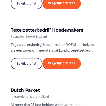
is dan slechts een plek; het is een weerspiegeling
Vergelijk offertes
Bekijk profiel
van uw...
Tegelzetterbedrijf Hoedemakers
Rosmalen, Noord-Brabant
Tegelzettersbedrijf Hoedemakers VOF staat bekend
als een gerenommeerd en vakkundig tegelzetbedrijf
op het gebied van alle keramische wand- en
vloertegels en diverse soorten natuursteen. Grotere
Vergelijk offertes
Bekijk profiel
of...
Dutch Parket
Amsterdam, Noord-Holland
Al meer dan 25 jaar hebben wij ervaring in het