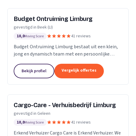
Budget Ontruiming Limburg
gevestigd in Beek (LI)
10,0
41 reviews
Moving Score
Budget Ontruiming Limburg bestaat uit een klein,
jong en dynamisch team met een persoonlijke
aanpak. Door deze persoonlijke aanpak kunnen wij
de kwaliteit leveren die u uiteraard belangrijk vindt.
Vergelijk offertes
Bekijk profiel
Cargo-Care - Verhuisbedrijf Limburg
gevestigd in Geleen
10,0
41 reviews
Moving Score
Erkend Verhuizer Cargo Care is Erkend Verhuizer. We