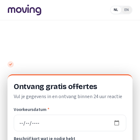
NL
EN
Home
/
Nederland
/
Limburg
/
Kerkrade
/
Verhuisbedrijf
Top 10 beste verhuisbedrijven in
Kerkrade
Gratis en vrijblijvend
Ontvang gratis offertes
Vul je gegevens in en ontvang binnen 24 uur reactie
Voorkeursdatum
*
Beschrijf kort wat je nodig hebt