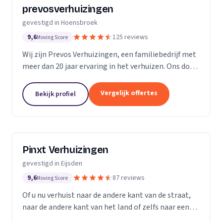
prevosverhuizingen
gevestigd in Hoensbroek
9,6
125 reviews
Moving Score
Wij zijn Prevos Verhuizingen, een familiebedrijf met
meer dan 20 jaar ervaring in het verhuizen. Ons doel
is om van uw stressvolle verhuizing een sfeervolle
dag te maken zodat alle zorg in handen...
Vergelijk offertes
Bekijk profiel
Pinxt Verhuizingen
gevestigd in Eijsden
9,6
87 reviews
Moving Score
Of u nu verhuist naar de andere kant van de straat,
naar de andere kant van het land of zelfs naar een
ander land. Laat u veilig & onbezorgd verhuizen door