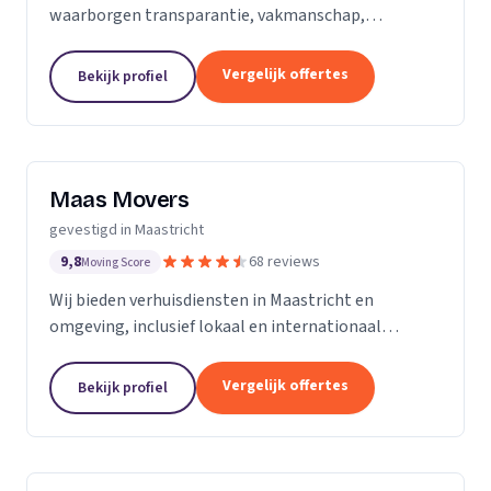
waarborgen transparantie, vakmanschap,
betrouwbaarheid en klanttevredenheid. Hierdoor is
elk transport en elke verhuizing bij ons in
Vergelijk offertes
Bekijk profiel
vertrouwde...
Maas Movers
gevestigd in Maastricht
9,8
68 reviews
Moving Score
Wij bieden verhuisdiensten in Maastricht en
omgeving, inclusief lokaal en internationaal
verhuizen met professionele verhuizers.
Vergelijk offertes
Bekijk profiel