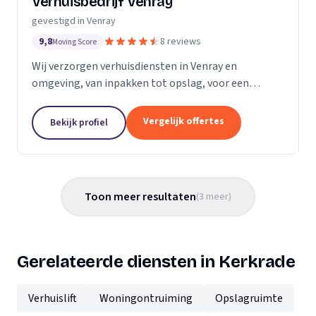
Verhuisbedrijf Venray
gevestigd in Venray
9,8
8 reviews
Moving Score
Wij verzorgen verhuisdiensten in Venray en
omgeving, van inpakken tot opslag, voor een
soepele verhuizing zonder zorgen.
Vergelijk offertes
Bekijk profiel
Toon meer resultaten
(
3
meer
)
Gerelateerde diensten in Kerkrade
Verhuislift
Woningontruiming
Opslagruimte