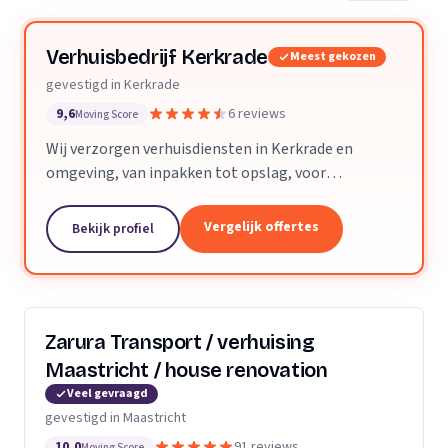
Verhuisbedrijf Kerkrade
Meest gekozen
gevestigd in Kerkrade
9,6
6 reviews
Moving Score
Wij verzorgen verhuisdiensten in Kerkrade en
omgeving, van inpakken tot opslag, voor
particuliere en zakelijke verhuizingen.
Vergelijk offertes
Bekijk profiel
Zarura Transport / verhuising
Maastricht / house renovation
Veel gevraagd
gevestigd in Maastricht
10,0
91 reviews
Moving Score