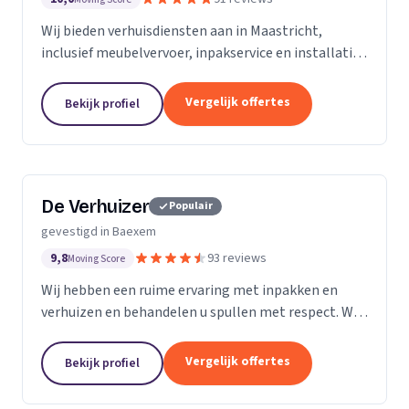
Wij bieden verhuisdiensten aan in Maastricht,
inclusief meubelvervoer, inpakservice en installatie
van kasten en gordijnen.
Vergelijk offertes
Bekijk profiel
De Verhuizer
Populair
gevestigd in Baexem
9,8
93 reviews
Moving Score
Wij hebben een ruime ervaring met inpakken en
verhuizen en behandelen u spullen met respect. Wij
beschikken over matras beschermers , speciale doos
voor schilderijen en spiegels. en dozen waar u uw...
Vergelijk offertes
Bekijk profiel