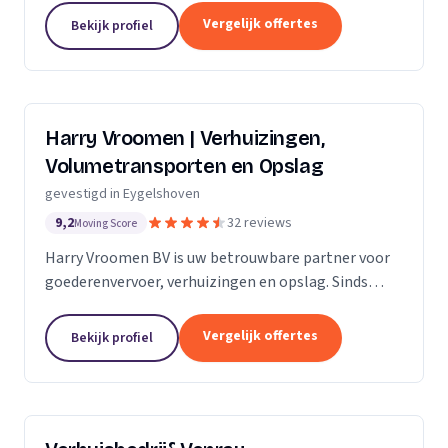
een erkend verhuisbedrijf. In de regio...
Vergelijk offertes
Bekijk profiel
Harry Vroomen | Verhuizingen,
Volumetransporten en Opslag
gevestigd in Eygelshoven
9,2
32 reviews
Moving Score
Harry Vroomen BV is uw betrouwbare partner voor
goederenvervoer, verhuizingen en opslag. Sinds
onze oprichting in 1968, hebben we ons
onderscheiden door een uitstekende en complete
Vergelijk offertes
Bekijk profiel
transportservice...