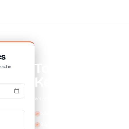
es
Top 10 beste ve
eactie
Kerkrade
Vergelijk de beste verhuisliften in Kerkrade.
Gratis en vrijblijvend
Binnen 24 uur reactie