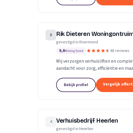
Rik Dieteren Woningontruim
3
gevestigd in Roermond
9,0
48 reviews
Moving Score
Wij verzorgen verhuisliften en compl
aandacht voor zorg, efficiëntie en ma
Vergelijk offer
Bekijk profiel
Verhuisbedrijf Heerlen
4
gevestigd in Heerlen