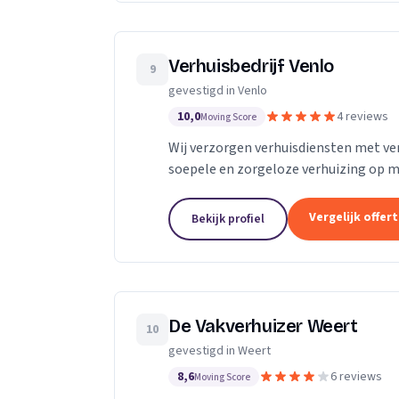
Verhuisbedrijf Venlo
9
gevestigd in Venlo
10,0
4 reviews
Moving Score
Wij verzorgen verhuisdiensten met ver
soepele en zorgeloze verhuizing op m
Vergelijk offer
Bekijk profiel
De Vakverhuizer Weert
10
gevestigd in Weert
8,6
6 reviews
Moving Score