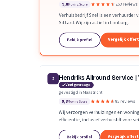
9,8
263 reviews
Moving Score
Verhuisbedrijf Snel is een verhuurder 
Sittard. Wij zijn actief in Limburg.
Vergelijk offer
Bekijk profiel
Hendriks Allround Service |
2
Veel gevraagd
gevestigd in Maastricht
9,8
85 reviews
Moving Score
Wij verzorgen verhuizingen en wonin
efficiëntie, inclusief verhuislift voor 
Vergelijk offer
Bekijk profiel