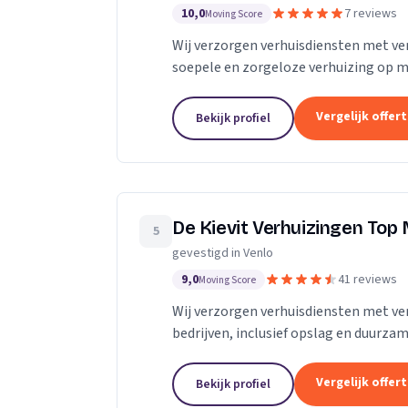
10,0
7 reviews
Moving Score
Wij verzorgen verhuisdiensten met ver
soepele en zorgeloze verhuizing op m
Vergelijk offer
Bekijk profiel
De Kievit Verhuizingen Top
5
gevestigd in Venlo
9,0
41 reviews
Moving Score
Wij verzorgen verhuisdiensten met verh
bedrijven, inclusief opslag en duurza
Vergelijk offer
Bekijk profiel