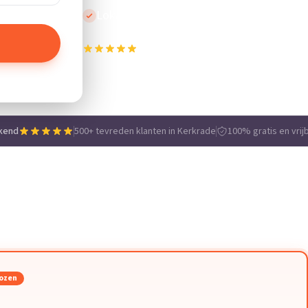
Lokale vakmensen
500+ tevreden klanten in Kerkrade
e
kend
500+ tevreden klanten in Kerkrade
100% gratis en vrijb
ozen