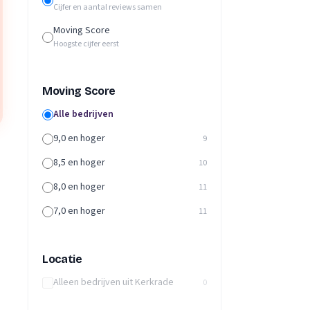
Cijfer en aantal reviews samen
Moving Score
Hoogste cijfer eerst
Moving Score
Alle bedrijven
9,0 en hoger
9
8,5 en hoger
10
8,0 en hoger
11
7,0 en hoger
11
Locatie
Alleen bedrijven uit Kerkrade
0