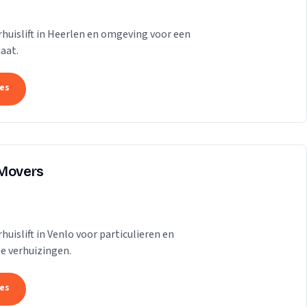
huislift in Heerlen en omgeving voor een
aat.
tes
 Movers
uislift in Venlo voor particulieren en
me verhuizingen.
tes