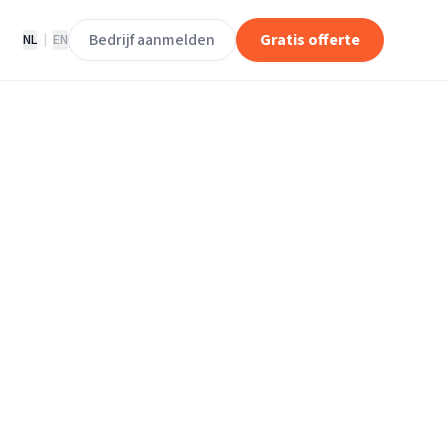
Bedrijf aanmelden
Gratis offerte
NL
|
EN
rhuisliften in