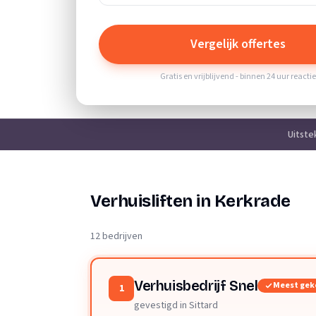
Vergelijk offertes
Gratis en vrijblijvend - binnen 24 uur reacti
Uitste
Verhuisliften in Kerkrade
12 bedrijven
Verhuisbedrijf Snel
Meest gek
1
gevestigd in Sittard