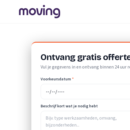
Home
/
Nederland
/
Limburg
/
Kerkrade
/
Verhuislift
Ontvang gratis offert
Vul je gegevens in en ontvang binnen 24 uur r
Voorkeursdatum
*
Beschrijf kort wat je nodig hebt