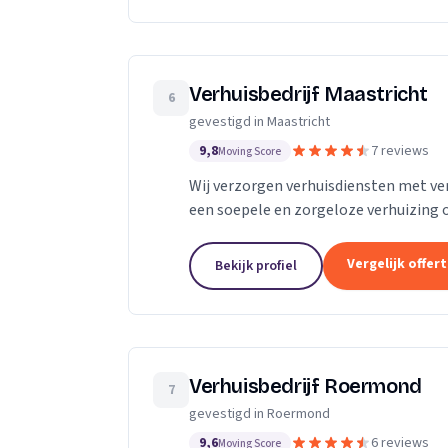
Verhuisbedrijf Maastricht
6
gevestigd in Maastricht
9,8
7 reviews
Moving Score
Wij verzorgen verhuisdiensten met ver
een soepele en zorgeloze verhuizing 
Vergelijk offer
Bekijk profiel
Verhuisbedrijf Roermond
7
gevestigd in Roermond
9,6
6 reviews
Moving Score