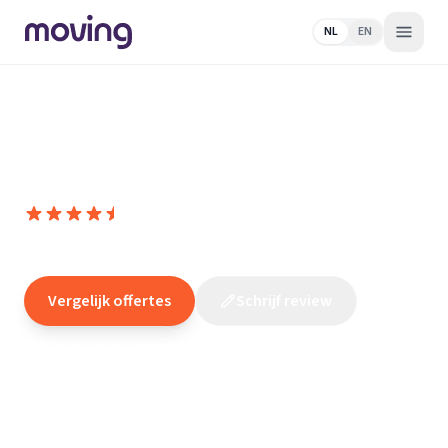
NL
EN
Home
/
Nederland
/
Gelderland
/
Oene
/
Elektricien
/
Aalberts
Installaties
Aalberts Installaties
9,6
(
300
reviews
)
/10
Oene
Vergelijk offertes
Schrijf review
Claim dit bedrijf