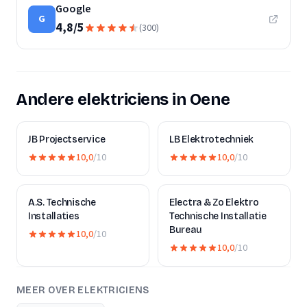
Google
G
4,8
/
5
(
300
)
Andere elektriciens in Oene
JB Projectservice
LB Elektrotechniek
10,0
/10
10,0
/10
A.S. Technische
Electra & Zo Elektro
Installaties
Technische Installatie
Bureau
10,0
/10
10,0
/10
MEER OVER ELEKTRICIENS