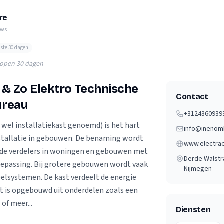
Verhuisvolume berekenen
re
enen
Energie vergelijken
ews
tste 30 dagen
lopen 30 dagen
 & Zo Elektro Technische
Contact
Bureau
+3124360939
wel installatiekast genoemd) is het hart
info@inenom
nstallatie in gebouwen. De benaming wordt
www.electrae
r de verdelers in woningen en gebouwen met
Derde Walstr
toepassing. Bij grotere gebouwen wordt vaak
Nijmegen
elsystemen. De kast verdeelt de energie
st is opgebouwd uit onderdelen zoals een
of meer...
Diensten