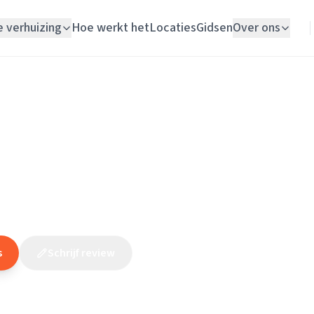
e verhuizing
Hoe werkt het
Locaties
Gidsen
Over ons
Verhuislift
Gelderland
/
Nijmegen
/
Elektricien
/
Electra & Zo Elektro Technische In
Woningontruiming
& Zo Elektro Technische Inst
Schildersbedrijf
Vloerlegger
(
36
reviews
)
10
Elektricien
s
Schrijf review
Claim dit bedrijf