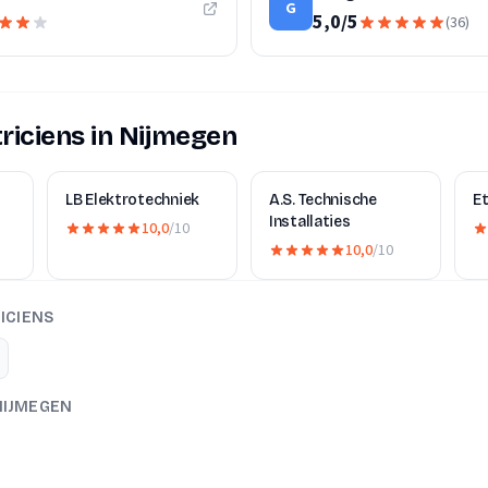
G
5,0
/
5
(
36
)
riciens in Nijmegen
LB Elektrotechniek
A.S. Technische
E
Installaties
10,0
/10
10,0
/10
ICIENS
NIJMEGEN