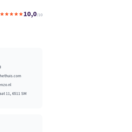
10,0
/10
3
hethuis.com
nzo.nl
aat 11
, 6511 SM