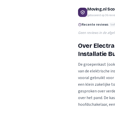
Verhuisplanner
Moving.nl Sco
Verhuisdozen berek
gebaseerd op
36
revi
Recente reviews
laa
Geen reviews in de afge
Over Electra
Installatie 
De groepenkast (ook 
van de elektrische i
vooral gebruikt voo
een klein zakelijke 
gesproken over verde
over het pand. De ka
hoofdschakelaar, een 