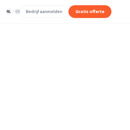
Bedrijf aanmelden
Gratis offerte
NL
|
EN
stallatie Bureau
allatie