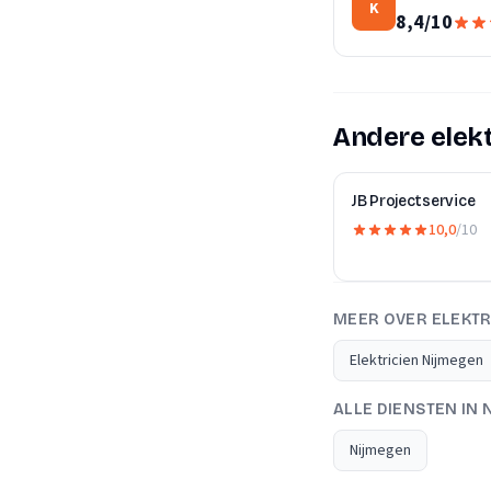
K
8,4
/
10
Andere elekt
JB Projectservice
10,0
/10
MEER OVER ELEKTR
Elektricien Nijmegen
ALLE DIENSTEN IN 
Nijmegen