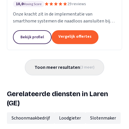
10,0
29 reviews
Moving Score
Onze kracht zit in de implementatie van
smarthome systemen die naadloos aansluiten bij
jouw wensen. Met heldere communicatie en
vakkennis weten wij telkens onze klanten tevreden
Vergelijk offertes
Bekijk profiel
te stellen. Dit doen...
Toon meer resultaten
(
3
meer
)
Gerelateerde diensten in Laren
(GE)
Schoonmaakbedrijf
Loodgieter
Slotenmaker