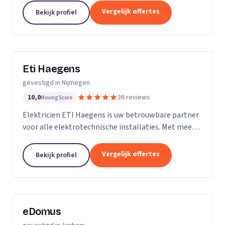
de verdelers in woningen en gebouwen met een
Vergelijk offertes
Bekijk profiel
klein...
Eti Haegens
gevestigd in Nijmegen
10,0
36 reviews
Moving Score
Elektricien ETI Haegens is uw betrouwbare partner
voor alle elektrotechnische installaties. Met meer
dan 30 jaar ervaring in het vak, bied ik zowel
particulieren als het mkb een breed scala aan...
Vergelijk offertes
Bekijk profiel
eDomus