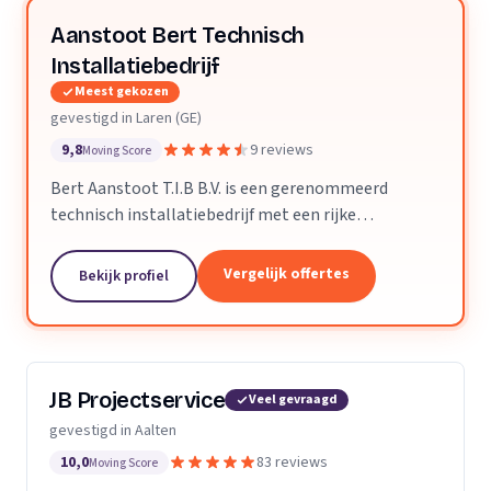
Aanstoot Bert Technisch
Installatiebedrijf
Meest gekozen
gevestigd in Laren (GE)
9,8
9 reviews
Moving Score
Bert Aanstoot T.I.B B.V. is een gerenommeerd
technisch installatiebedrijf met een rijke
geschiedenis die teruggaat tot de vroege jaren
tachtig. Wij onderscheiden ons door onze
Vergelijk offertes
Bekijk profiel
veelzijdigheid en...
JB Projectservice
Veel gevraagd
gevestigd in Aalten
10,0
83 reviews
Moving Score