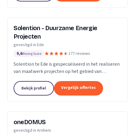
Solention - Duurzame Energie
Projecten
gevestigd in Ede
9,6
177 reviews
Moving Score
Solention te Ede is gespecialiseerd in het realiseren
van maatwerk projecten op het gebied van
duurzame energie. Ons team beschikt over ruime
ervaring in de installatie- en duurzame
Vergelijk offertes
Bekijk profiel
energiebranche....
oneDOMUS
gevestigd in Arnhem