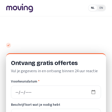
NL
EN
Home
/
Nederland
/
Gelderland
/
Laren (GE)
/
Elektricien
Top 10 beste elektriciens in Laren (GE)
Gratis en vrijblijvend
Ontvang gratis offertes
Vul je gegevens in en ontvang binnen 24 uur reactie
Voorkeursdatum
*
Beschrijf kort wat je nodig hebt