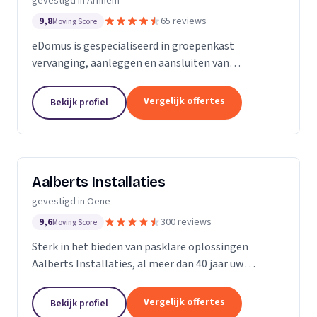
gevestigd in Arnhem
9,8
65 reviews
Moving Score
eDomus is gespecialiseerd in groepenkast
vervanging, aanleggen en aansluiten van
inductiekookplaten, en alle elektra werkzaamheden
bij complete keuken- en badkamerrenovaties.
Vergelijk offertes
Bekijk profiel
Daarnaast helpt eDomus u...
Aalberts Installaties
gevestigd in Oene
9,6
300 reviews
Moving Score
Sterk in het bieden van pasklare oplossingen
Aalberts Installaties, al meer dan 40 jaar uw
totaalinstallateur en gevestigd in Oene. Onze
manier van werken is onderscheidend te noemen.
Vergelijk offertes
Bekijk profiel
Service...