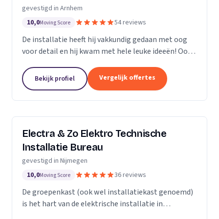
gevestigd in Arnhem
10,0
54 reviews
Moving Score
De installatie heeft hij vakkundig gedaan met oog
voor detail en hij kwam met hele leuke ideeën! Ook
heeft hij ons... goed op de hoogte gehouden van de
levertijden en we konden erg snel met hem...
Vergelijk offertes
Bekijk profiel
Electra & Zo Elektro Technische
Installatie Bureau
gevestigd in Nijmegen
10,0
36 reviews
Moving Score
De groepenkast (ook wel installatiekast genoemd)
is het hart van de elektrische installatie in
gebouwen. De benaming wordt vooral gebruikt voor