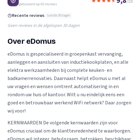
9,8
/10
gebaseerd op
65
reviews
Recente reviews
laatste 30 dagen
Geen reviews in de afgelopen 30 dagen
Over eDomus
eDomus is gespecialiseerd in groepenkast vervanging,
aanleggen en aansluiten van inductiekookplaten, en alle
elektra werkzaamheden bij complete keuken- en
badkamerrenovaties. Daarnaast helpt eDomus u met al
uw vragen en wensen omtrent automatisering in en
rondom uw huis of kantoor. Wilt u nu eindelijk eens een
goed en betrouwbaar werkend WiFi netwerk? Daar zorgen
wij voor!
KERNWAARDEN De volgende kernwaarden zijn voor
eDomus cruciaal om de klanttevredenheid te waarborgen.
eDomus wil integer, behulpzaam, betrokken, beschikbaar,