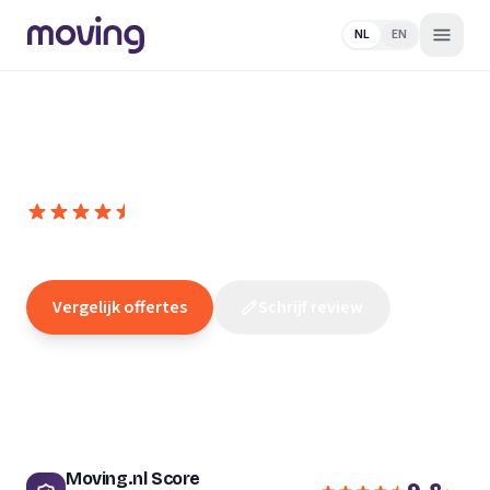
NL
EN
Home
/
Nederland
/
Gelderland
/
Arnhem
/
Elektricien
/
eDomu
eDomus
9,8
(
65
reviews
)
/10
Arnhem
Vergelijk offertes
Schrijf review
Claim dit bedrijf
Moving.nl Score