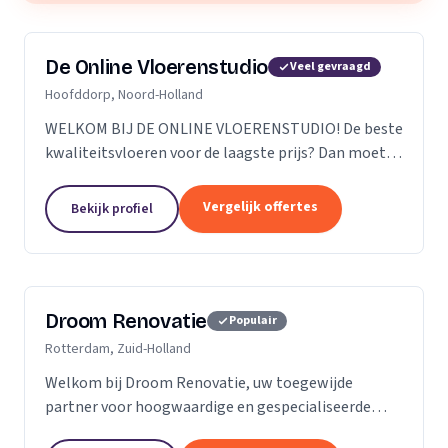
De Online Vloerenstudio
Veel gevraagd
Hoofddorp, Noord-Holland
WELKOM BIJ DE ONLINE VLOERENSTUDIO! De beste
kwaliteitsvloeren voor de laagste prijs? Dan moet u
bij de Online Vloerenstudio zijn. U kunt diverse
soorten parketvloeren en laminaat online
Vergelijk offertes
Bekijk profiel
bestellen...
Droom Renovatie
Populair
Rotterdam, Zuid-Holland
Welkom bij Droom Renovatie, uw toegewijde
partner voor hoogwaardige en gespecialiseerde
kluswerkzaamheden. Wij begrijpen dat uw huis meer