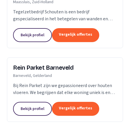
Maassluis, Zuid-Holland
Tegelzetbedrijf Schouten is een bedrijf
gespecialiseerd in het betegelen van wanden en
vloeren. Wij voeren opdrachten uit voor zowel
bedrijven als particulieren. Nieuwbouw- of
Vergelijk offertes
Bekijk profiel
renovatieprojecten,...
Rein Parket Barneveld
Barneveld, Gelderland
Bij Rein Parket zijn we gepassioneerd over houten
vloeren. We begrijpen dat elke woning uniek is en
streven ernaar om de perfecte vloer te leveren die
past bij uw stijl en behoeften. Of u nu op zoek...
Vergelijk offertes
Bekijk profiel