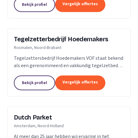
is dan slechts een plek; het is een weerspiegeling
Vergelijk offertes
Bekijk profiel
van uw...
Tegelzetterbedrijf Hoedemakers
Rosmalen, Noord-Brabant
Tegelzettersbedrijf Hoedemakers VOF staat bekend
als een gerenommeerd en vakkundig tegelzetbedrijf
op het gebied van alle keramische wand- en
vloertegels en diverse soorten natuursteen. Grotere
Vergelijk offertes
Bekijk profiel
of...
Dutch Parket
Amsterdam, Noord-Holland
Al meer dan 25 jaar hebben wij ervaring in het