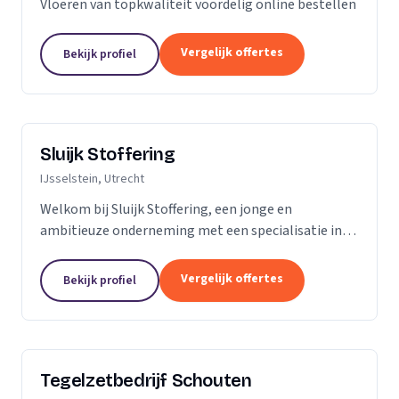
Vloeren van topkwaliteit voordelig online bestellen
Vergelijk offertes
Bekijk profiel
Sluijk Stoffering
IJsselstein, Utrecht
Welkom bij Sluijk Stoffering, een jonge en
ambitieuze onderneming met een specialisatie in
vloer- en trapbekleding en raamdecoratie. Met trots
kunnen we zeggen dat we al 20 jaar onze expertise...
Vergelijk offertes
Bekijk profiel
Tegelzetbedrijf Schouten