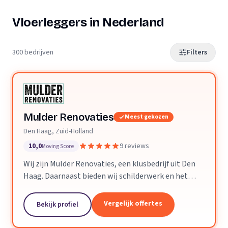
Vloerleggers in Nederland
300 bedrijven
Filters
Mulder Renovaties
Meest gekozen
Den Haag, Zuid-Holland
10,0
9 reviews
Moving Score
Wij zijn Mulder Renovaties, een klusbedrijf uit Den
Haag. Daarnaast bieden wij schilderwerk en het
leggen van vloeren aan.
Vergelijk offertes
Bekijk profiel