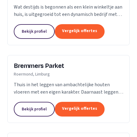
Wat destijds is begonnen als een klein winkeltje aan
huis, is uitgegroeid tot een dynamisch bedrijf met
een ruime showroom om de hedendaagse stijlen en
mogelijkheden op het gebied van parket, kurk en...
Vergelijk offertes
Bekijk profiel
Bremmers Parket
Roermond, Limburg
Thuis in het leggen van ambachtelijke houten
vloeren met een eigen karakter. Daarnaast leggen
wij ook verouderde vloeren, lamelparket, diverse
soorten laminaat en PVC vloeren. Heeft u al een...
Vergelijk offertes
Bekijk profiel