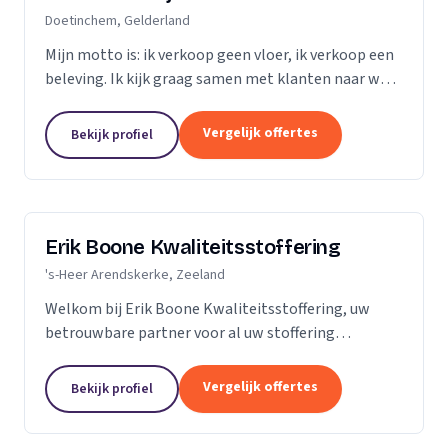
Doetinchem, Gelderland
Mijn motto is: ik verkoop geen vloer, ik verkoop een
beleving. Ik kijk graag samen met klanten naar wat
het beste bij hen en hun ruimte past. Zij praten, ik
luister. Niet de stalen of onze showroom,...
Vergelijk offertes
Bekijk profiel
Erik Boone Kwaliteitsstoffering
's-Heer Arendskerke, Zeeland
Welkom bij Erik Boone Kwaliteitsstoffering, uw
betrouwbare partner voor al uw stoffering
behoeften. Als zelfstandige onderneming zijn we
gespecialiseerd in de stoffering van vloeren en alle
Vergelijk offertes
Bekijk profiel
soorten...