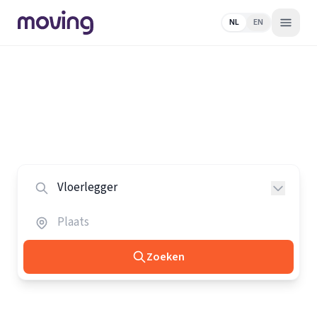
NL
EN
Home
/
Nederland
/
Vloerleggers
Alle vloerleggers in Nederland
Vergelijk de beste vloerleggers in heel Nederland.
Zoeken