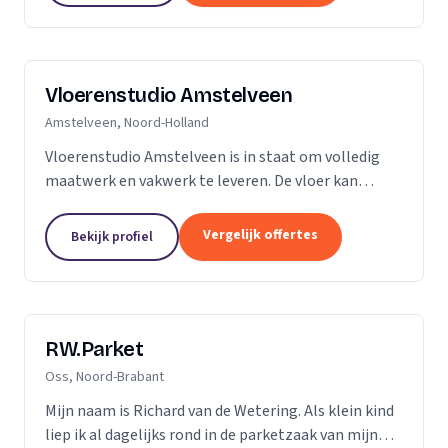
Vloerenstudio Amstelveen
Amstelveen, Noord-Holland
Vloerenstudio Amstelveen is in staat om volledig
maatwerk en vakwerk te leveren. De vloer kan
geheel naar uw wens gemaakt worden als het gaat
om type materiaal, kleur, afmeting of uitstraling.
Vergelijk offertes
Bekijk profiel
Geen...
RW.Parket
Oss, Noord-Brabant
Mijn naam is Richard van de Wetering. Als klein kind
liep ik al dagelijks rond in de parketzaak van mijn