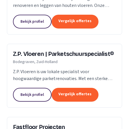
renoveren en leggen van houten vloeren. Onze
klanten vertrouwen ons op de kwaliteit die wij al
jaren leveren. Of het gaat om een nieuwe vloer of
Vergelijk offertes
Bekijk profiel
een...
Z.P. Vloeren | Parketschuurspecialist®
Bodegraven, Zuid-Holland
Z.P. Vloeren is uw lokale specialist voor
hoogwaardige parketrenovaties. Met een sterke
aanwezigheid in de regio's Zoetermeer, Alphen aan
den Rijn en Gouda, bieden we onze diensten aan
Vergelijk offertes
Bekijk profiel
zowel...
Fastfloor Projecten