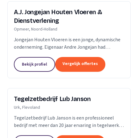
A.J. Jongejan Houten Vloeren &
Dienstverlening
Opmeer, Noord-Holland
Jongejan Houten Vloeren is een jonge, dynamische
onderneming. Eigenaar Andre Jongejan had
jarenlange ervaring in de parket- en
timmerbranche, toen hij in 2004 met zijn eigen
Vergelijk offertes
Bekijk profiel
bedrijf van start ging....
Tegelzetbedrijf Lub Janson
Urk, Flevoland
Tegelzetbedrijf Lub Janson is een professioneel
bedrijf met meer dan 20 jaar ervaring in tegelwerk.
Specialist in vloeren- en wandtegels.