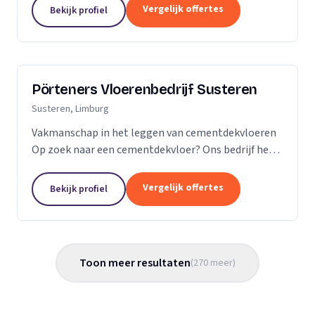
Vergelijk offertes
Bekijk profiel
Pörteners Vloerenbedrijf Susteren
Susteren, Limburg
Vakmanschap in het leggen van cementdekvloeren
Op zoek naar een cementdekvloer? Ons bedrijf heeft
op het gebied van cementdekvloeren, ruim 70 jaar
ervaring wat betreft woningbouw en utiliteitsbouw.
Vergelijk offertes
Bekijk profiel
Toon meer resultaten
(
270
meer
)