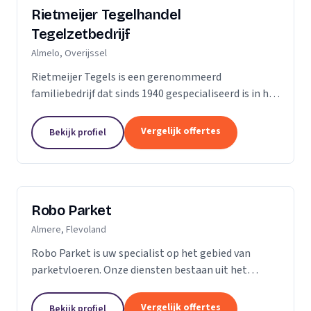
Rietmeijer Tegelhandel
Tegelzetbedrijf
Almelo, Overijssel
Rietmeijer Tegels is een gerenommeerd
familiebedrijf dat sinds 1940 gespecialiseerd is in het
leveren en aanbrengen van allerlei soorten tegels.
Met een rijke geschiedenis en een passie voor...
Vergelijk offertes
Bekijk profiel
Robo Parket
Almere, Flevoland
Robo Parket is uw specialist op het gebied van
parketvloeren. Onze diensten bestaan uit het
leggen, onderhouden en repareren van
parketvloeren. Voor ons is elke parketvloer uniek en
Vergelijk offertes
Bekijk profiel