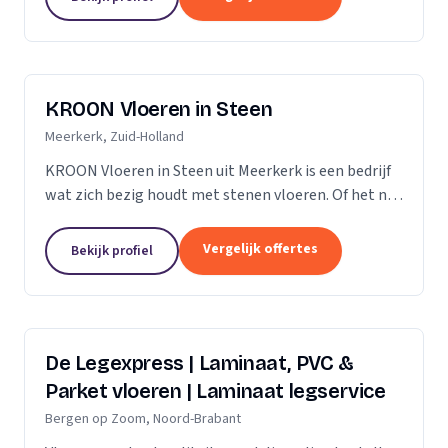
verdient daarom...
KROON Vloeren in Steen
Meerkerk, Zuid-Holland
KROON Vloeren in Steen uit Meerkerk is een bedrijf
wat zich bezig houdt met stenen vloeren. Of het nu
gaat om advisering, levering, plaatsing door ervaren
tegelzetters, vloerverwarming, onderhoud,...
Vergelijk offertes
Bekijk profiel
De Legexpress | Laminaat, PVC &
Parket vloeren | Laminaat legservice
Bergen op Zoom, Noord-Brabant