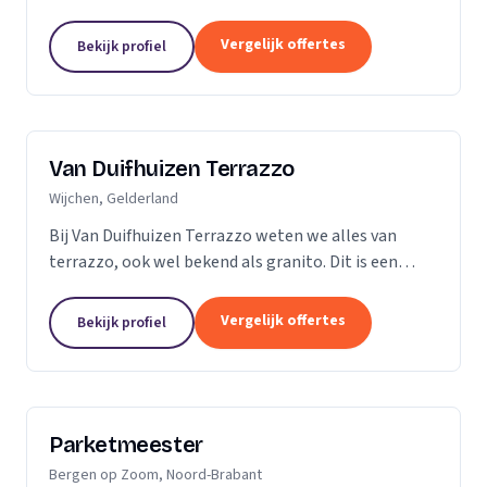
vader en al snel ging ik mee de vloer op. Dit is dan
ook de reden dat ik besloot zelf...
Vergelijk offertes
Bekijk profiel
Van Duifhuizen Terrazzo
Wijchen, Gelderland
Bij Van Duifhuizen Terrazzo weten we alles van
terrazzo, ook wel bekend als granito. Dit is een
mengsel van cement en gebroken marmer. Terrazzo
is in principe te produceren in elke vorm....
Vergelijk offertes
Bekijk profiel
Parketmeester
Bergen op Zoom, Noord-Brabant