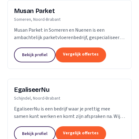
Musan Parket
Someren, Noord-Brabant
Musan Parket in Someren en Nuenen is een
ambachtelijk parketvloerenbedrijf, gespecialiseerd
in het verwerken van traditionele parketvloeren en
het adres bij uitstek voor de renovatie van
Vergelijk offertes
Bekijk profiel
bestaande...
EgaliseerNu
Schijndel, Noord-Brabant
EgaliseerNu is een bedrijf waar je prettig mee
samen kunt werken en komt zijn afspraken na. Wij
zijn pas tevreden als de vloer er strak en netjes
uitziet.
Vergelijk offertes
Bekijk profiel