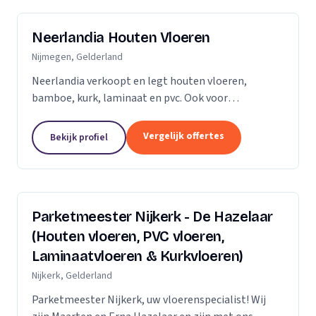
Neerlandia Houten Vloeren
Nijmegen, Gelderland
Neerlandia verkoopt en legt houten vloeren,
bamboe, kurk, laminaat en pvc. Ook voor
onderhoud, schuren, renovatie en trapbekleding
kunt u bij ons terecht! Neerlandia is een
Vergelijk offertes
Bekijk profiel
familiebedrijf in Nijmegen...
Parketmeester Nijkerk - De Hazelaar
(Houten vloeren, PVC vloeren,
Laminaatvloeren & Kurkvloeren)
Nijkerk, Gelderland
Parketmeester Nijkerk, uw vloerenspecialist! Wij