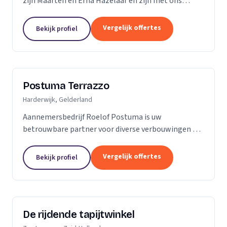
zijn Maarten en Erna Hazelaar en zijn met ons
familiebedrijf al jaren bij Parketmeester
aangesloten, omdat deze organisatie staat voor
Vergelijk offertes
Bekijk profiel
zelfstandige...
Postuma Terrazzo
Harderwijk, Gelderland
Aannemersbedrijf Roelof Postuma is uw
betrouwbare partner voor diverse verbouwingen en
timmerwerken in en rond uw huis. Of het nu gaat
om het verbouwen van badkamers, het plaatsen van
Vergelijk offertes
Bekijk profiel
dakkapellen,...
De rijdende tapijtwinkel