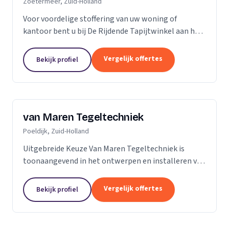
Zoetermeer, Zuid-Holland
Voor voordelige stoffering van uw woning of
kantoor bent u bij De Rijdende Tapijtwinkel aan het
juiste adres. Wij bezoeken u op uw locatie of bij u
thuis met ons uitgebreide 'up to date' collectie...
Vergelijk offertes
Bekijk profiel
van Maren Tegeltechniek
Poeldijk, Zuid-Holland
Uitgebreide Keuze Van Maren Tegeltechniek is
toonaangevend in het ontwerpen en installeren van
schitterende badkamers, toiletten en keukens voor
een aantrekkelijke prijs. Bij ons treft u een...
Vergelijk offertes
Bekijk profiel