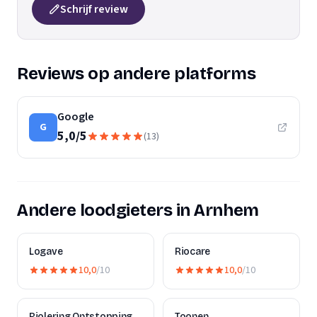
Schrijf review
Reviews op andere platforms
Google
G
5,0
/
5
(
13
)
Andere loodgieters in Arnhem
Logave
Riocare
10,0
/10
10,0
/10
Riolering Ontstopping
Toonen