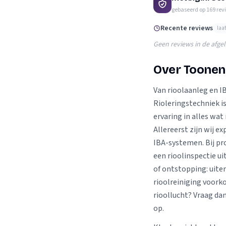
Verhuisplanner
gebaseerd op
169
rev
Verhuisdozen berek
Recente reviews
laa
Geen reviews in de afge
Over Toonen
Van rioolaanleg en 
Rioleringstechniek is
ervaring in alles wat
Allereerst zijn wij e
IBA-systemen. Bij p
een rioolinspectie ui
of ontstopping: uiter
rioolreiniging voork
rioollucht? Vraag da
op.