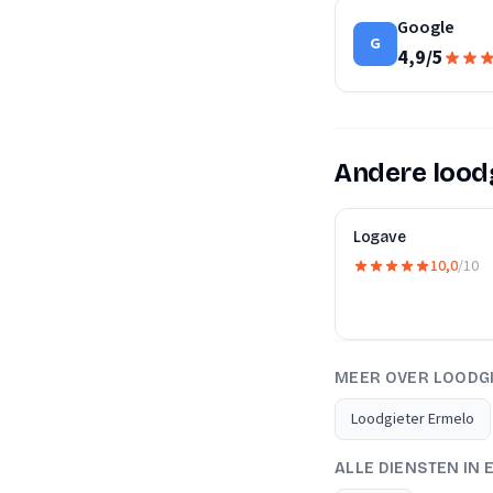
Google
G
4,9
/
5
Andere loodg
Logave
10,0
/10
MEER OVER LOODG
Loodgieter Ermelo
ALLE DIENSTEN IN