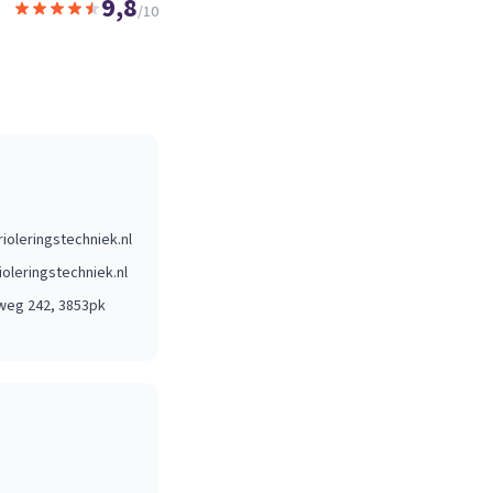
9,8
/10
ioleringstechniek.nl
oleringstechniek.nl
weg 242
, 3853pk