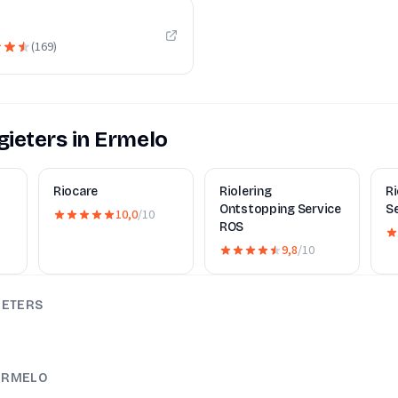
(
169
)
ieters in Ermelo
Riocare
Riolering
R
Ontstopping Service
S
10,0
/10
ROS
9,8
/10
IETERS
 ERMELO