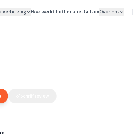
e verhuizing
Hoe werkt het
Locaties
Gidsen
Over ons
Verhuislift
Gelderland
/
Ermelo
/
Loodgieter
/
Toonen Rioleringstechniek
Woningontruiming
ioleringstechniek
Schildersbedrijf
(
169
reviews
)
Vloerlegger
Elektricien
s
Schrijf review
Claim dit bedrijf
re