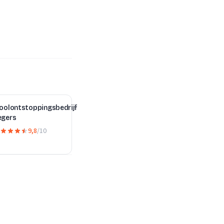
ioolontstoppingsbedrijf
egers
9,8
/10