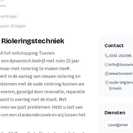
Verhuisvolume berekenen
iews
enen
Energie vergelijken
tste 30 dagen
lopen 30 dagen
 Rioleringstechniek
Contact
IBA tot ontstopping Toonen
0341-201696
 een dynamisch bedrijf met ruim 15 jaar
info@toonenr
 maar met riolering te maken heeft.
www.toonenri
xpert in de aanleg van nieuwe riolering en
oude telgter
roblemen met de oude riolering kunnen we
Ermelo
tvoeren, gevolgd door renovatie, reparatie
aard in overleg met de klant. Met
omen we juist problemen. Hebt u last van
Diensten
n om een stankonderzoek en wij lossen het
Loodgieter