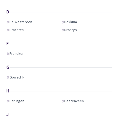
D
De Westereen
Dokkum
Drachten
Dronryp
F
Franeker
G
Gorredijk
H
Harlingen
Heerenveen
J