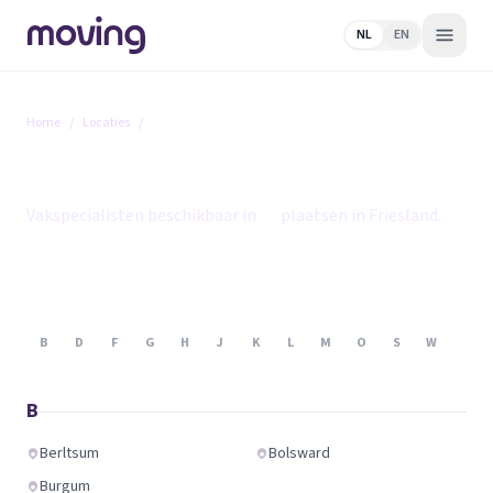
NL
EN
Home
/
Locaties
/
Friesland
Friesland
Vakspecialisten beschikbaar in
25
plaatsen in Friesland.
B
D
F
G
H
J
K
L
M
O
S
W
B
Berltsum
Bolsward
Burgum