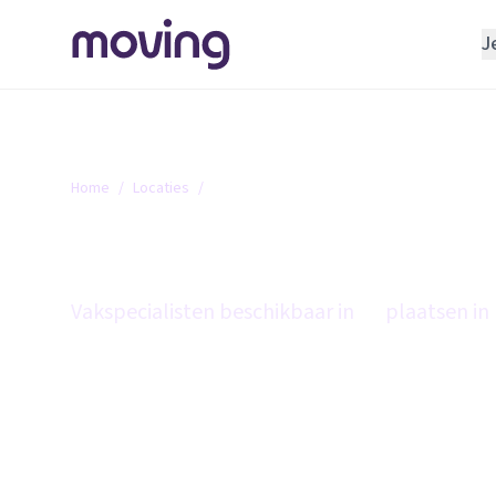
J
REGELEN
Verhuisbedrijf
Opslagruimte
Home
/
Locaties
/
Friesland
INRICHTEN
Friesland
Schoonmaakbedrijf
Klusjesman
Vakspecialisten beschikbaar in
25
plaatsen in 
Loodgieter
Slotenmaker
TOOLS BIJ VERHUIZEN