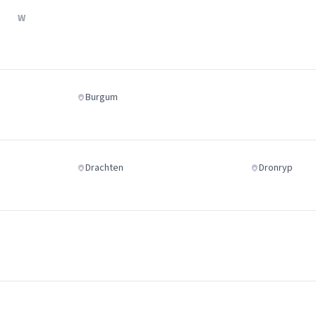
Verhuisvolume berekenen
W
enen
Energie vergelijken
Burgum
Drachten
Dronryp