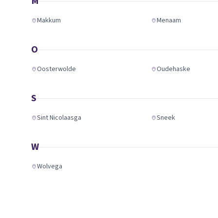
M
Makkum
Menaam
O
Oosterwolde
Oudehaske
S
Sint Nicolaasga
Sneek
W
Wolvega