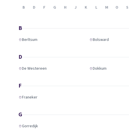
Verhuisplanner
B
D
F
G
H
J
K
L
M
O
S
Verhuisdozen berek
B
Berltsum
Bolsward
D
De Westereen
Dokkum
F
Franeker
G
Gorredijk