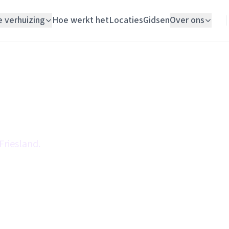
e verhuizing
Hoe werkt het
Locaties
Gidsen
Over ons
Verhuislift
Woningontruiming
Schildersbedrijf
Vloerlegger
Friesland.
Elektricien