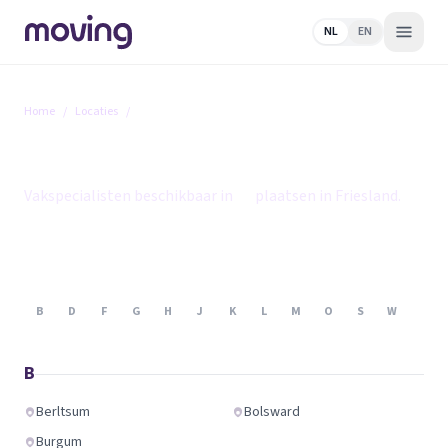
NL
EN
Home
/
Locaties
/
Friesland
Friesland
Vakspecialisten beschikbaar in
25
plaatsen in Friesland.
B
D
F
G
H
J
K
L
M
O
S
W
B
Berltsum
Bolsward
Burgum