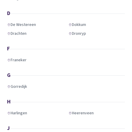
D
De Westereen
Dokkum
Drachten
Dronryp
F
Franeker
G
Gorredijk
H
Harlingen
Heerenveen
J