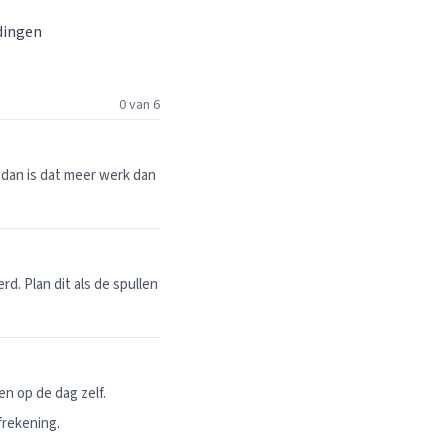
 dingen
0 van 6
dan is dat meer werk dan
. Plan dit als de spullen
n op de dag zelf.
frekening.