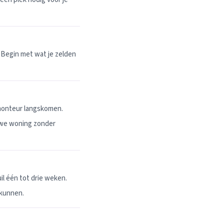
 Begin met wat je zelden
 monteur langskomen.
uwe woning zonder
l één tot drie weken.
 kunnen.