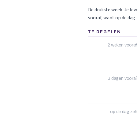
De drukste week. Je le
vooraf, want op de dag z
TE REGELEN
2 weken vooraf
3 dagen vooraf
op de dag zelf