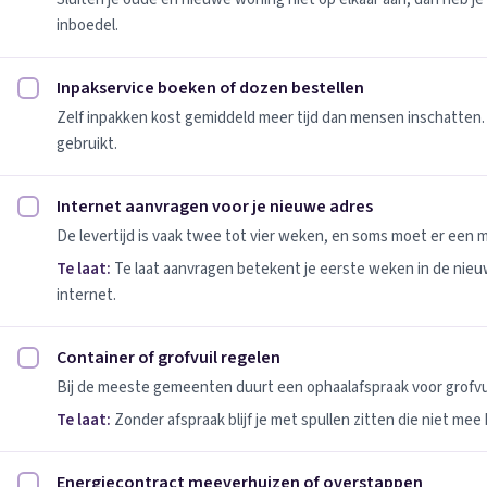
inboedel.
Inpakservice boeken of dozen bestellen
Inpakservice boeken of dozen bestellen afvinken
Zelf inpakken kost gemiddeld meer tijd dan mensen inschatten.
gebruikt.
Internet aanvragen voor je nieuwe adres
Internet aanvragen voor je nieuwe adres afvinken
De levertijd is vaak twee tot vier weken, en soms moet er een
Te laat:
Te laat aanvragen betekent je eerste weken in de nie
internet.
Container of grofvuil regelen
Container of grofvuil regelen afvinken
Bij de meeste gemeenten duurt een ophaalafspraak voor grofvui
Te laat:
Zonder afspraak blijf je met spullen zitten die niet mee
Energiecontract meeverhuizen of overstappen