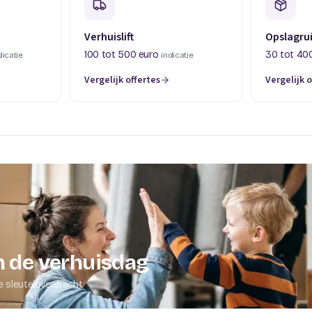
Verhuislift
Opslagru
100 tot 500 euro
30 tot 40
dicatie
indicatie
Vergelijk offertes
Vergelijk o
abblad)
(opent in een nieuw tabblad)
(opent in 
 de verhuisdag
e sleuteloverdracht