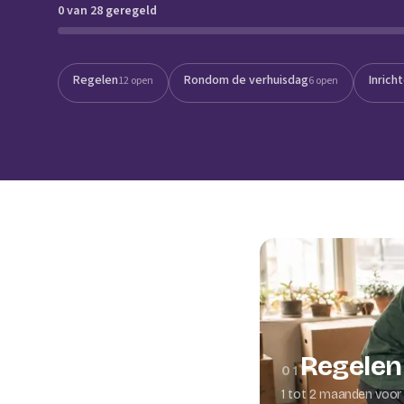
0 van 28 geregeld
Verhuisplanner
Verhuisdozen berek
Regelen
Rondom de verhuisdag
Inrich
12 open
6 open
Regelen
01
1 tot 2 maanden voor 