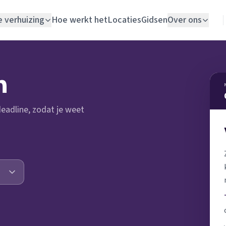
e verhuizing
Hoe werkt het
Locaties
Gidsen
Over ons
Verhuislift
n
Woningontruiming
 deadline, zodat je weet
Schildersbedrijf
Vloerlegger
Elektricien