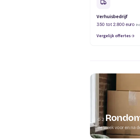
Verhuisbedrijf
350 tot 2.800 euro
in
Vergelijk offertes
(opent in een nieuw t
Rondom
02
de week voor en na d