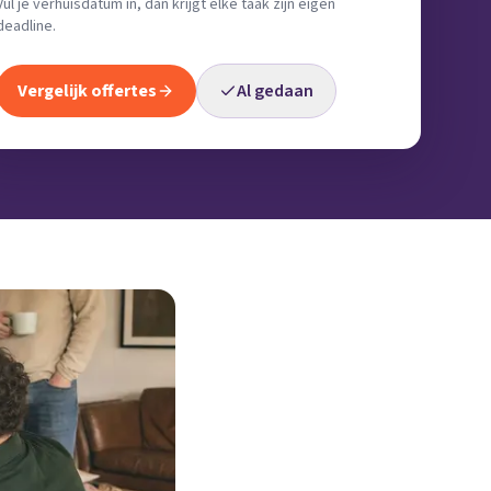
Vul je verhuisdatum in, dan krijgt elke taak zijn eigen
deadline.
Vergelijk offertes
Al gedaan