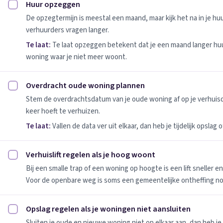
Huur opzeggen
Huur opzeggen afvinken
De opzegtermijn is meestal een maand, maar kijk het na in je h
verhuurders vragen langer.
Te laat:
Te laat opzeggen betekent dat je een maand langer huu
woning waar je niet meer woont.
Overdracht oude woning plannen
Overdracht oude woning plannen afvinken
Stem de overdrachtsdatum van je oude woning af op je verhuis
keer hoeft te verhuizen.
Te laat:
Vallen de data ver uit elkaar, dan heb je tijdelijk opslag
Verhuislift regelen als je hoog woont
Verhuislift regelen als je hoog woont afvinken
Bij een smalle trap of een woning op hoogte is een lift sneller e
Voor de openbare weg is soms een gemeentelijke ontheffing no
Opslag regelen als je woningen niet aansluiten
Opslag regelen als je woningen niet aansluiten afvinken
Sluiten je oude en nieuwe woning niet op elkaar aan, dan heb je 