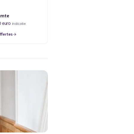
imte
0 euro
indicatie
ffertes
een nieuw tabblad)