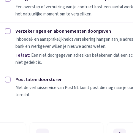
Energiecontract meeverhuizen of overstappen afvinken
Een overstap of verhuizing van je contract kost een aantal werk
het natuurlijke moment om te vergelijken.
Verzekeringen en abonnementen doorgeven
Verzekeringen en abonnementen doorgeven afvinken
Inboedel- en aansprakelijkheidsverzekering hangen aan je adres
bank en werkgever willen je nieuwe adres weten.
Te laat:
Een niet doorgegeven adres kan betekenen dat een sc
niet gedekt is.
Post laten doorsturen
Post laten doorsturen afvinken
Met de verhuisservice van PostNL komt post die nog naar je oude
terecht.