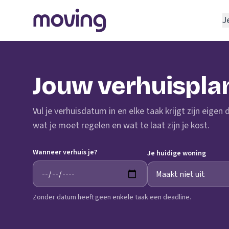
J
REGELEN
Verhuisbedrijf
Jouw verhuispla
Opslagruimte
INRICHTEN
Vul je verhuisdatum in en elke taak krijgt zijn eigen
Schoonmaakbedrijf
wat je moet regelen en wat te laat zijn je kost.
Klusjesman
Wanneer verhuis je?
Loodgieter
Je huidige woning
Slotenmaker
Zonder datum heeft geen enkele taak een deadline.
TOOLS BIJ VERHUIZEN