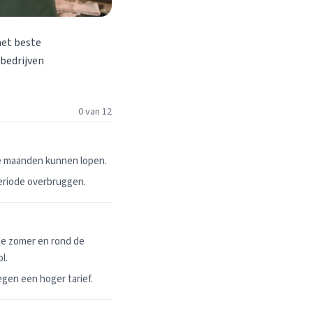
het beste
 bedrijven
0 van 12
ie maanden kunnen lopen.
periode overbruggen.
de zomer en rond de
l.
egen een hoger tarief.