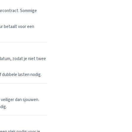
uurcontract. Sommige
r betaalt voor een
datum, zodat je niet twee
 of dubbele lasten nodig.
n veiliger dan sjouwen.
dig.
een plek nodig voor je