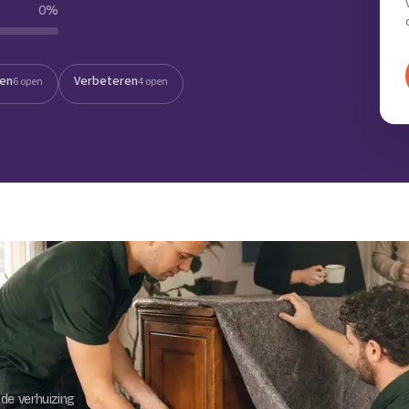
0
%
Verhuisvolume berekenen
enen
Energie vergelijken
ten
Verbeteren
6 open
4 open
de verhuizing