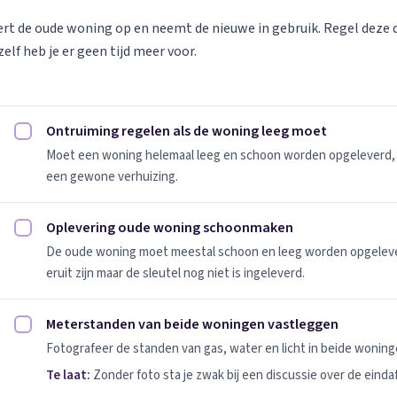
vert de oude woning op en neemt de nieuwe in gebruik. Regel deze
elf heb je er geen tijd meer voor.
Ontruiming regelen als de woning leeg moet
Ontruiming regelen als de woning leeg moet afvinken
Moet een woning helemaal leeg en schoon worden opgeleverd, 
een gewone verhuizing.
Oplevering oude woning schoonmaken
Oplevering oude woning schoonmaken afvinken
De oude woning moet meestal schoon en leeg worden opgeleverd
eruit zijn maar de sleutel nog niet is ingeleverd.
Meterstanden van beide woningen vastleggen
Meterstanden van beide woningen vastleggen afvinken
Fotografeer de standen van gas, water en licht in beide woninge
Te laat:
Zonder foto sta je zwak bij een discussie over de einda