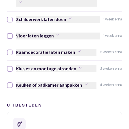
Schilderwerk laten doen
1 week erna
Schilderwerk laten doen afvinken
Vloer laten leggen
1 week erna
Vloer laten leggen afvinken
Raamdecoratie laten maken
2 weken erna
Raamdecoratie laten maken afvinken
Klusjes en montage afronden
3 weken erna
Klusjes en montage afronden afvinken
Keuken of badkamer aanpakken
4 weken erna
Keuken of badkamer aanpakken afvinken
UITBESTEDEN