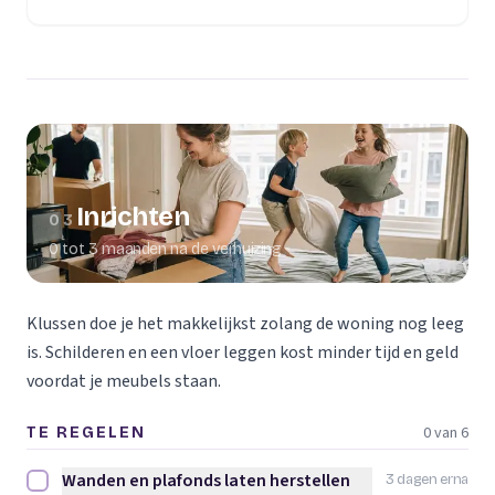
(opent in een nieuw tabblad)
Inrichten
03
0 tot 3 maanden na de verhuizing
Klussen doe je het makkelijkst zolang de woning nog leeg
is. Schilderen en een vloer leggen kost minder tijd en geld
voordat je meubels staan.
0 van 6
TE REGELEN
Wanden en plafonds laten herstellen
3 dagen erna
Wanden en plafonds laten herstellen afvinken