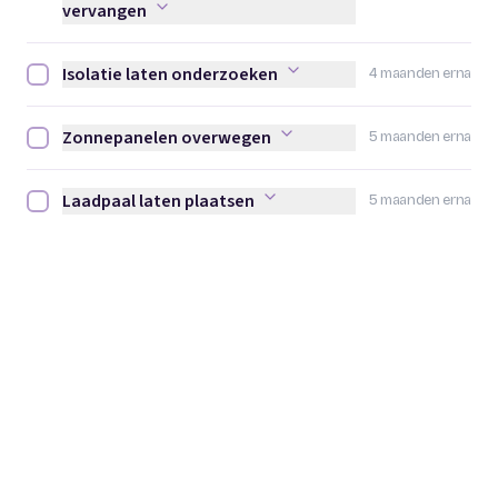
vervangen
Isolatie laten onderzoeken
4 maanden erna
Isolatie laten onderzoeken afvinken
Zonnepanelen overwegen
5 maanden erna
Zonnepanelen overwegen afvinken
Laadpaal laten plaatsen
5 maanden erna
Laadpaal laten plaatsen afvinken