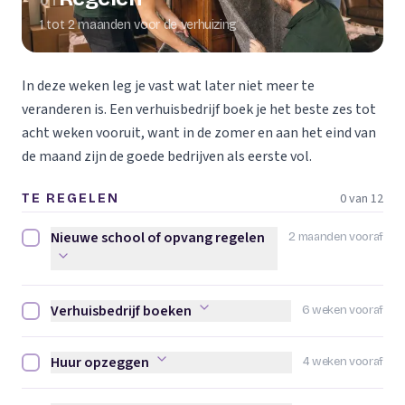
01
1 tot 2 maanden voor de verhuizing
In deze weken leg je vast wat later niet meer te
veranderen is. Een verhuisbedrijf boek je het beste zes tot
acht weken vooruit, want in de zomer en aan het eind van
de maand zijn de goede bedrijven als eerste vol.
0 van 12
TE REGELEN
Nieuwe school of opvang regelen
2 maanden vooraf
Nieuwe school of opvang regelen afvinken
Verhuisbedrijf boeken
6 weken vooraf
Verhuisbedrijf boeken afvinken
Huur opzeggen
4 weken vooraf
Huur opzeggen afvinken