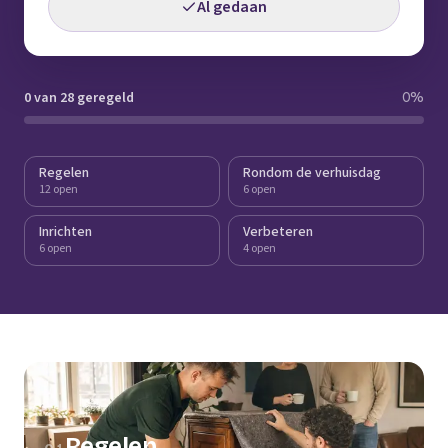
Al gedaan
0 van 28 geregeld
0
%
Regelen
Rondom de verhuisdag
12 open
6 open
Inrichten
Verbeteren
6 open
4 open
Regelen