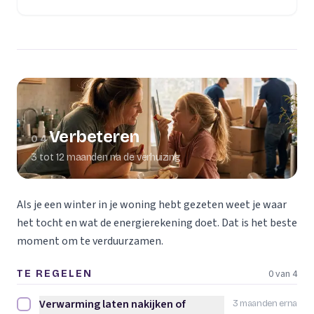
Verbeteren
04
3 tot 12 maanden na de verhuizing
Als je een winter in je woning hebt gezeten weet je waar
het tocht en wat de energierekening doet. Dat is het beste
moment om te verduurzamen.
0 van 4
TE REGELEN
Verwarming laten nakijken of
3 maanden erna
Verwarming laten nakijken of vervangen afvinken