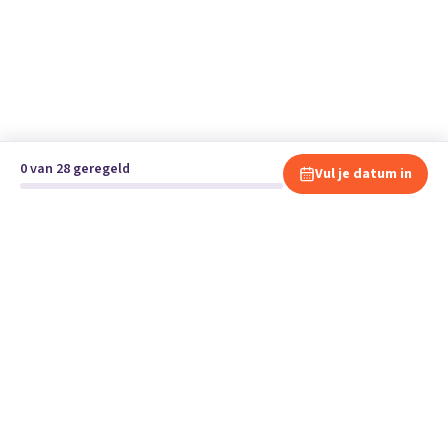
0 van 28 geregeld
Vul je datum in
Klaar om te verhuizen?
Vergelijk gratis en vrijblijvend verhuisbedrijven en andere
specialisten bij jou in de buurt.
Start je verhuizing