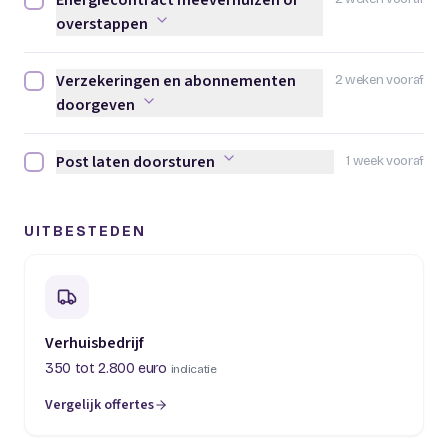
Energiecontract meeverhuizen of
Energiecontract meeverhuizen of overstappen afvinken
overstappen
Verzekeringen en abonnementen
2 weken vooraf
Verzekeringen en abonnementen doorgeven afvinken
doorgeven
Post laten doorsturen
1 week vooraf
Post laten doorsturen afvinken
UITBESTEDEN
Verhuisbedrijf
350 tot 2.800 euro
indicatie
Vergelijk offertes
(opent in een nieuw tabblad)