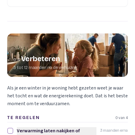
Verbeteren
04
3 tot 12 maanden na de verhuizing
Als je een winter in je woning hebt gezeten weet je waar
het tocht en wat de energierekening doet. Dat is het beste
moment om te verduurzamen.
0 van 4
TE REGELEN
Verwarming laten nakijken of
3 maanden erna
Verwarming laten nakijken of vervangen afvinken