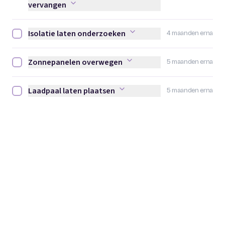
vervangen
Isolatie laten onderzoeken
4 maanden erna
Isolatie laten onderzoeken afvinken
Zonnepanelen overwegen
5 maanden erna
Zonnepanelen overwegen afvinken
Laadpaal laten plaatsen
5 maanden erna
Laadpaal laten plaatsen afvinken