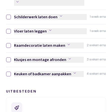
Schilderwerk laten doen
1 week erna
Schilderwerk laten doen afvinken
Vloer laten leggen
1 week erna
Vloer laten leggen afvinken
Raamdecoratie laten maken
2 weken erna
Raamdecoratie laten maken afvinken
Klusjes en montage afronden
3 weken erna
Klusjes en montage afronden afvinken
Keuken of badkamer aanpakken
4 weken erna
Keuken of badkamer aanpakken afvinken
UITBESTEDEN