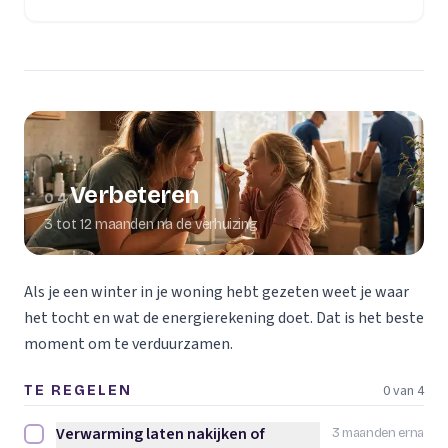
Verbeteren
04
3 tot 12 maanden na de verhuizing
Als je een winter in je woning hebt gezeten weet je waar
het tocht en wat de energierekening doet. Dat is het beste
moment om te verduurzamen.
0 van 4
TE REGELEN
Verwarming laten nakijken of
3 maanden erna
Verwarming laten nakijken of vervangen afvinken