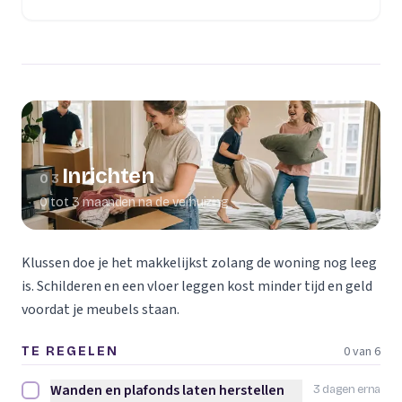
(opent in een nieuw tabblad)
Inrichten
03
0 tot 3 maanden na de verhuizing
Klussen doe je het makkelijkst zolang de woning nog leeg
is. Schilderen en een vloer leggen kost minder tijd en geld
voordat je meubels staan.
0 van 6
TE REGELEN
Wanden en plafonds laten herstellen
3 dagen erna
Wanden en plafonds laten herstellen afvinken