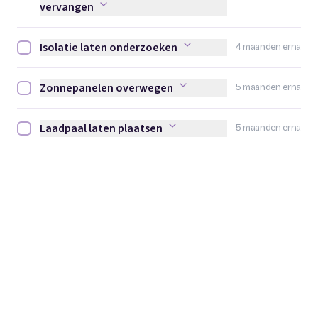
vervangen
Isolatie laten onderzoeken
4 maanden erna
Isolatie laten onderzoeken afvinken
Zonnepanelen overwegen
5 maanden erna
Zonnepanelen overwegen afvinken
Laadpaal laten plaatsen
5 maanden erna
Laadpaal laten plaatsen afvinken