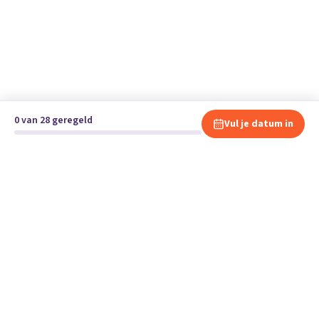
0 van 28 geregeld
Vul je datum in
Klaar om te verhuizen?
Vergelijk gratis en vrijblijvend verhuisbedrijven en andere
specialisten bij jou in de buurt.
Start je verhuizing