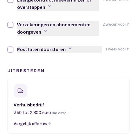
Energiecontract meeverhuizen of
Energiecontract meeverhuizen of overstappen afvinken
overstappen
Verzekeringen en abonnementen
2 weken vooraf
Verzekeringen en abonnementen doorgeven afvinken
doorgeven
Post laten doorsturen
1 week vooraf
Post laten doorsturen afvinken
UITBESTEDEN
Verhuisbedrijf
350 tot 2.800 euro
indicatie
Vergelijk offertes
(opent in een nieuw tabblad)