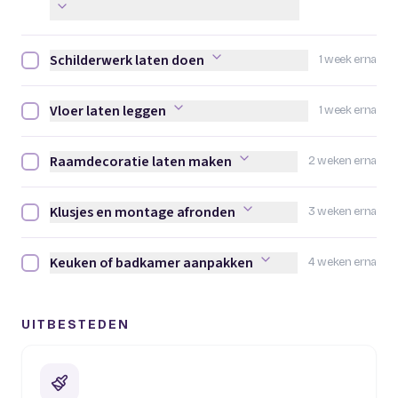
Schilderwerk laten doen
1 week erna
Schilderwerk laten doen afvinken
Vloer laten leggen
1 week erna
Vloer laten leggen afvinken
Raamdecoratie laten maken
2 weken erna
Raamdecoratie laten maken afvinken
Klusjes en montage afronden
3 weken erna
Klusjes en montage afronden afvinken
Keuken of badkamer aanpakken
4 weken erna
Keuken of badkamer aanpakken afvinken
UITBESTEDEN