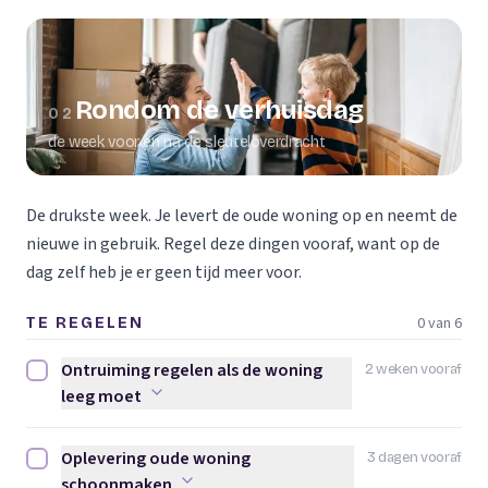
Rondom de verhuisdag
02
de week voor en na de sleuteloverdracht
De drukste week. Je levert de oude woning op en neemt de
nieuwe in gebruik. Regel deze dingen vooraf, want op de
dag zelf heb je er geen tijd meer voor.
0 van 6
TE REGELEN
Ontruiming regelen als de woning
2 weken vooraf
Ontruiming regelen als de woning leeg moet afvinken
leeg moet
Oplevering oude woning
3 dagen vooraf
Oplevering oude woning schoonmaken afvinken
schoonmaken