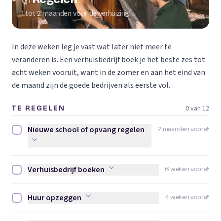
01
1 tot 2 maanden voor de verhuizing
In deze weken leg je vast wat later niet meer te
veranderen is. Een verhuisbedrijf boek je het beste zes tot
acht weken vooruit, want in de zomer en aan het eind van
de maand zijn de goede bedrijven als eerste vol.
0 van 12
TE REGELEN
Nieuwe school of opvang regelen
2 maanden vooraf
Nieuwe school of opvang regelen afvinken
Verhuisbedrijf boeken
6 weken vooraf
Verhuisbedrijf boeken afvinken
Huur opzeggen
4 weken vooraf
Huur opzeggen afvinken