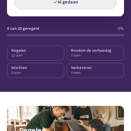
Al gedaan
0 van 28 geregeld
0
%
Regelen
Rondom de verhuisdag
12 open
6 open
Inrichten
Verbeteren
6 open
4 open
Regelen