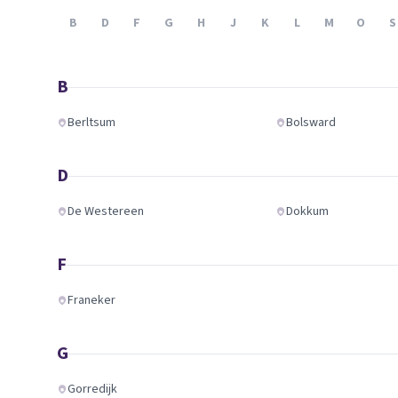
Verhuisplanner
B
D
F
G
H
J
K
L
M
O
S
Verhuisdozen berek
B
Berltsum
Bolsward
D
De Westereen
Dokkum
F
Franeker
G
Gorredijk