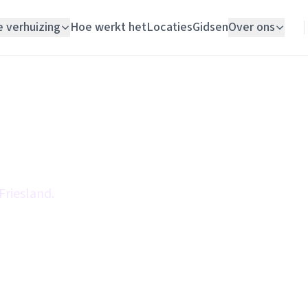
e verhuizing
Hoe werkt het
Locaties
Gidsen
Over ons
Verhuislift
Woningontruiming
Schildersbedrijf
Vloerlegger
Friesland.
Elektricien