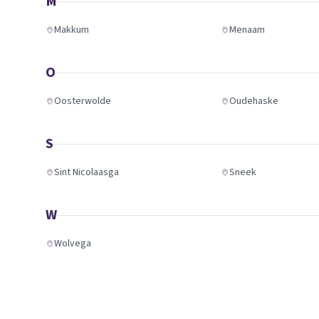
M
Makkum
Menaam
O
Oosterwolde
Oudehaske
S
Sint Nicolaasga
Sneek
W
Wolvega