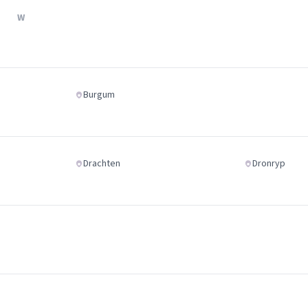
Verhuisvolume berekenen
W
enen
Energie vergelijken
Burgum
Drachten
Dronryp