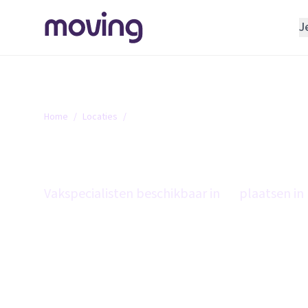
J
REGELEN
Verhuisbedrijf
Opslagruimte
Home
/
Locaties
/
Friesland
INRICHTEN
Friesland
Schoonmaakbedrijf
Klusjesman
Vakspecialisten beschikbaar in
25
plaatsen in 
Loodgieter
Slotenmaker
TOOLS BIJ VERHUIZEN