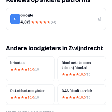
Reviews op andere platforms
Google
G
4,8
/
5
(
41
)
Andere loodgieters in Zwijndrecht
bricotec
Riool ontstoppen
Leiden | Riool.nl
10,0
/10
10,0
/10
De Leidse Loodgieter
D&S Riooltechniek
10,0
/10
10,0
/10