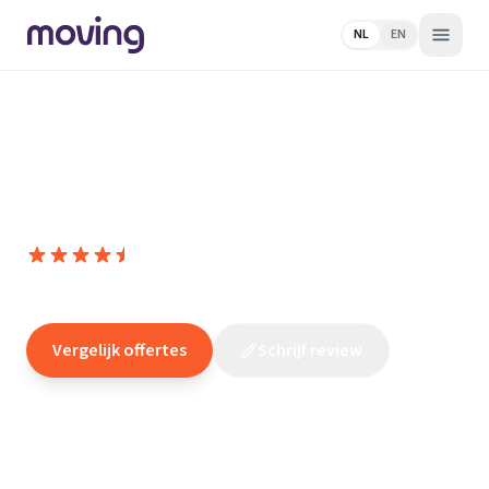
NL
EN
Home
/
Nederland
/
Zuid-
Holland
/
Zwijndrecht
/
Loodgieter
/
Drechtsteden
Rioolservice
Drechtsteden Rioolservice
9,6
(
41
reviews
)
/10
Zwijndrecht
Vergelijk offertes
Schrijf review
Claim dit bedrijf