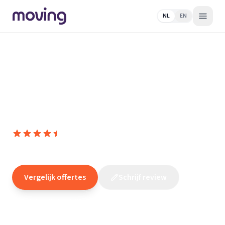
NL
EN
Home
/
Nederland
/
Zuid-
Holland
/
Zoetermeer
/
Loodgieter
/
Mai en De Zeeuw | Bouw-
& Installatiebedrijf Zoetermeer
Mai en De Zeeuw | Bouw- &
Installatiebedrijf Zoetermeer
9,4
(
17
reviews
)
/10
Zoetermeer
Vergelijk offertes
Schrijf review
Claim dit bedrijf