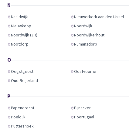
N
Naaldwijk
Nieuwerkerk aan den IJssel
Nieuwkoop
Noordwijk
Noordwijk (ZH)
Noordwijkerhout
Nootdorp
Numansdorp
O
Oegstgeest
Oostvoorne
Oud-Beijerland
P
Papendrecht
Pijnacker
Poeldijk
Poortugaal
Puttershoek