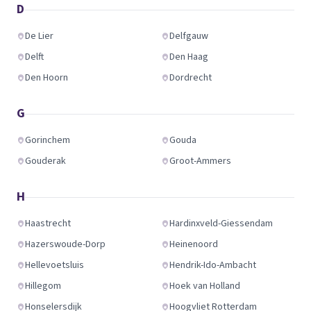
D
De Lier
Delfgauw
Delft
Den Haag
Den Hoorn
Dordrecht
G
Gorinchem
Gouda
Gouderak
Groot-Ammers
H
Haastrecht
Hardinxveld-Giessendam
Hazerswoude-Dorp
Heinenoord
Hellevoetsluis
Hendrik-Ido-Ambacht
Hillegom
Hoek van Holland
Honselersdijk
Hoogvliet Rotterdam