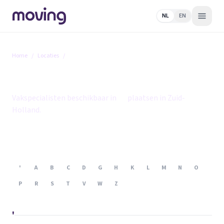
NL
EN
Home
/
Locaties
/
Zuid-Holland
Zuid-Holland
Vakspecialisten beschikbaar in
95
plaatsen in Zuid-
Holland.
'
A
B
C
D
G
H
K
L
M
N
O
P
R
S
T
V
W
Z
'