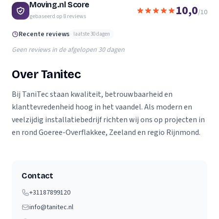
Moving.nl Score
10,0
/10
gebaseerd op
8
reviews
Recente reviews
laatste 30 dagen
Geen reviews in de afgelopen 30 dagen
Over Tanitec
Bij TaniTec staan kwaliteit, betrouwbaarheid en
klanttevredenheid hoog in het vaandel. Als modern en
veelzijdig installatiebedrijf richten wij ons op projecten in
en rond Goeree-Overflakkee, Zeeland en regio Rijnmond.
Contact
+31187899120
info@tanitec.nl