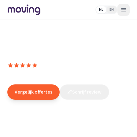
NL
EN
Home
/
Nederland
/
Zuid-
Holland
/
Stellendam
/
Elektricien
/
Tanitec
Tanitec
10,0
(
8
reviews
)
/10
Stellendam
Vergelijk offertes
Schrijf review
Claim dit bedrijf