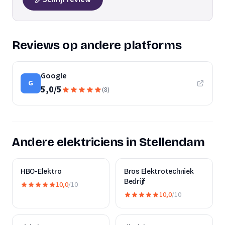
Reviews op andere platforms
Google
G
5,0
/
5
(
8
)
Andere elektriciens in Stellendam
HBO-Elektro
Bros Elektrotechniek
Bedrijf
10,0
/10
10,0
/10