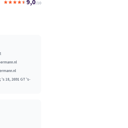
9,0
/10
2
ermann.nl
rmann.nl
 's 18
, 2691 GT
's-