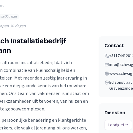
Verhuisvolume berekenen
ews
enen
Energie vergelijken
tste 30 dagen
lopen 30 dagen
ch Installatiebedrijf
Contact
ann
+3117441281
allround installatiebedrijf dat zich
info@schwag
jn combinatie van kleinschaligheid en
www.schwage
eiten. Met meer dan zestig jaar ervaring in
Edisonstraat ;
we een diepgaande kennis van betrouwbare
Gravenzande
men. Ons team van vakmensen is in staat om
werkzaamheden uit te voeren, van huizen en
lete gebouwcomplexen.
Diensten
e persoonlijke benadering en klantgerichte
Loodgieter
kers, die vaak al jarenlang bij ons werken,