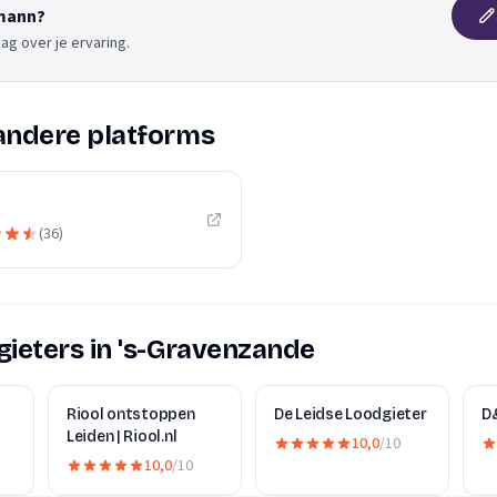
mann?
ag over je ervaring.
andere platforms
(
36
)
ieters in 's-Gravenzande
Riool ontstoppen
De Leidse Loodgieter
D
Leiden | Riool.nl
10,0
/10
10,0
/10