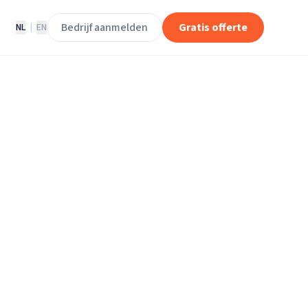
Bedrijf aanmelden
Gratis offerte
NL
|
EN
rijf Schwagermann
agermann