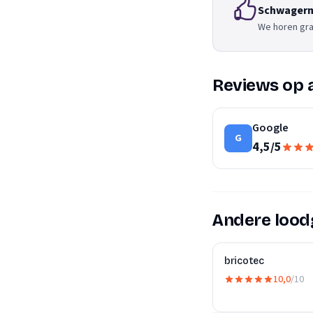
Schwager
We horen gra
Reviews op 
Google
G
4,5
/
5
Andere loodg
bricotec
10,0
/10