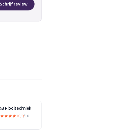
Schrijf review
&S Riooltechniek
10,0
/10