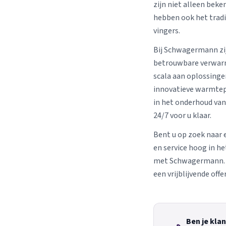
zijn niet alleen bek
hebben ook het trad
vingers.
Bij Schwagermann zij
betrouwbare verwar
scala aan oplossinge
innovatieve warmtep
in het onderhoud van
24/7 voor u klaar.
Bent u op zoek naar 
en service hoog in h
met Schwagermann. W
een vrijblijvende offe
Ben je klan