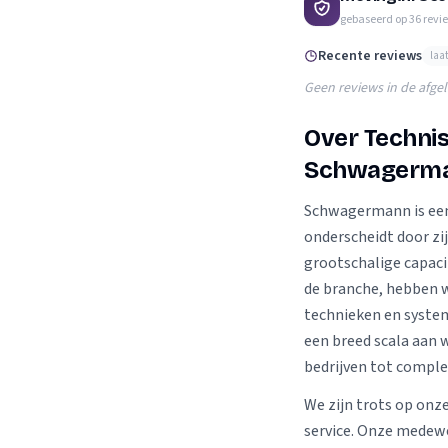
Verhuisplanner
gebaseerd op
36
revi
Verhuisdozen berek
Recente reviews
laa
Geen reviews in de afge
Over Technis
Schwagerm
Schwagermann is een 
onderscheidt door zi
grootschalige capacit
de branche, hebben 
technieken en syste
een breed scala aan 
bedrijven tot comp
We zijn trots op onz
service. Onze medewer