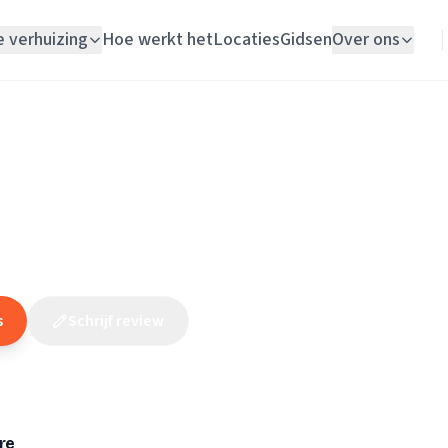
e verhuizing
Hoe werkt het
Locaties
Gidsen
Over ons
Verhuislift
Zuid-Holland
/
's-Gravenzande
/
Loodgieter
/
Technisch Installatiebed
Woningontruiming
h Installatiebedrijf Schw
Schildersbedrijf
(
36
reviews
)
Vloerlegger
Elektricien
s
Schrijf review
Claim dit bedrijf
re