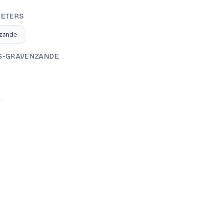
IETERS
nzande
 'S-GRAVENZANDE
A