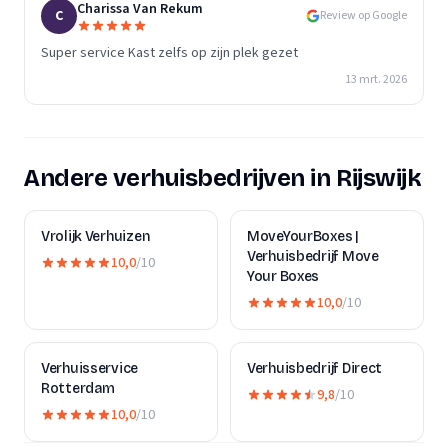
Charissa Van Rekum
C
Review op Google
Super service Kast zelfs op zijn plek gezet
13 mrt. 2026
Andere verhuisbedrijven in Rijswijk
Vrolijk Verhuizen
MoveYourBoxes |
Verhuisbedrijf Move
10,0
/10
Your Boxes
10,0
/10
Verhuisservice
Verhuisbedrijf Direct
Rotterdam
9,8
/10
10,0
/10