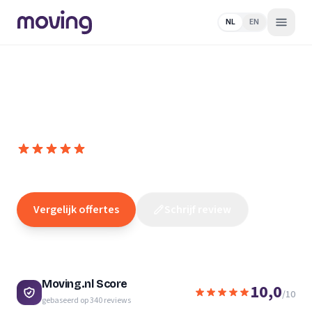
NL
EN
Home
/
Nederland
/
Zuid-
Holland
/
Rijswijk
/
Verhuisbedrijf
/
Help 2 Move
Help 2 Move
10,0
(
340
reviews
)
/10
Rijswijk
Vergelijk offertes
Schrijf review
Moving.nl Score
10,0
/10
gebaseerd op
340
reviews