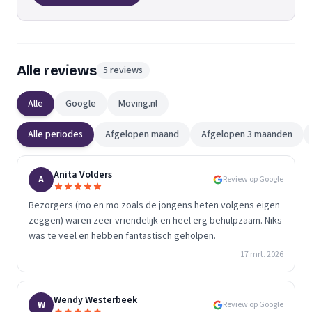
Alle reviews
5 reviews
Alle
Google
Moving.nl
Alle periodes
Afgelopen maand
Afgelopen 3 maanden
Anita Volders
A
Review op Google
Bezorgers (mo en mo zoals de jongens heten volgens eigen
zeggen) waren zeer vriendelijk en heel erg behulpzaam. Niks
was te veel en hebben fantastisch geholpen.
17 mrt. 2026
Wendy Westerbeek
W
Review op Google