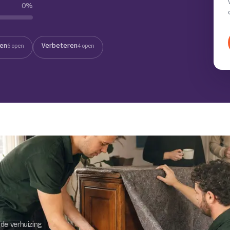
0
%
Verhuisvolume berekenen
enen
Energie vergelijken
ten
Verbeteren
6 open
4 open
de verhuizing