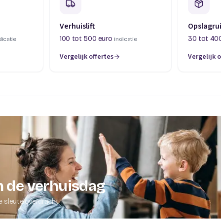
Verhuislift
Opslagru
100 tot 500 euro
30 tot 40
dicatie
indicatie
Vergelijk offertes
Vergelijk o
abblad)
(opent in een nieuw tabblad)
(opent in 
 de verhuisdag
e sleuteloverdracht