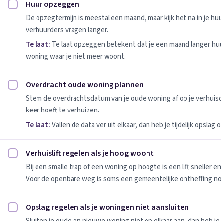
Huur opzeggen
Huur opzeggen afvinken
De opzegtermijn is meestal een maand, maar kijk het na in je h
verhuurders vragen langer.
Te laat:
Te laat opzeggen betekent dat je een maand langer huu
woning waar je niet meer woont.
Overdracht oude woning plannen
Overdracht oude woning plannen afvinken
Stem de overdrachtsdatum van je oude woning af op je verhuis
keer hoeft te verhuizen.
Te laat:
Vallen de data ver uit elkaar, dan heb je tijdelijk opslag
Verhuislift regelen als je hoog woont
Verhuislift regelen als je hoog woont afvinken
Bij een smalle trap of een woning op hoogte is een lift sneller e
Voor de openbare weg is soms een gemeentelijke ontheffing no
Opslag regelen als je woningen niet aansluiten
Opslag regelen als je woningen niet aansluiten afvinken
Sluiten je oude en nieuwe woning niet op elkaar aan, dan heb je 