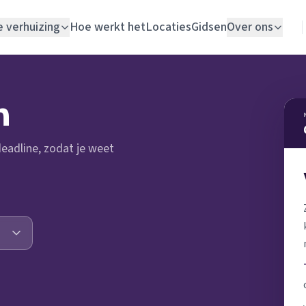
e verhuizing
Hoe werkt het
Locaties
Gidsen
Over ons
Verhuislift
n
Woningontruiming
 deadline, zodat je weet
Schildersbedrijf
Vloerlegger
Elektricien