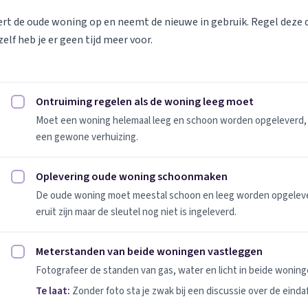
vert de oude woning op en neemt de nieuwe in gebruik. Regel deze
elf heb je er geen tijd meer voor.
Ontruiming regelen als de woning leeg moet
Ontruiming regelen als de woning leeg moet afvinken
Moet een woning helemaal leeg en schoon worden opgeleverd, 
een gewone verhuizing.
Oplevering oude woning schoonmaken
Oplevering oude woning schoonmaken afvinken
De oude woning moet meestal schoon en leeg worden opgeleverd
eruit zijn maar de sleutel nog niet is ingeleverd.
Meterstanden van beide woningen vastleggen
Meterstanden van beide woningen vastleggen afvinken
Fotografeer de standen van gas, water en licht in beide woninge
Te laat:
Zonder foto sta je zwak bij een discussie over de einda