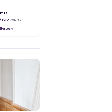
imte
0 euro
indicatie
ffertes
een nieuw tabblad)