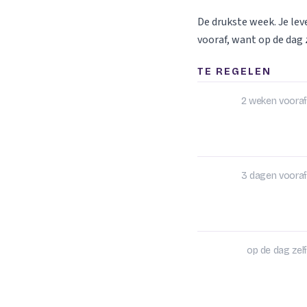
De drukste week. Je le
vooraf, want op de dag z
TE REGELEN
2 weken vooraf
3 dagen vooraf
op de dag zelf