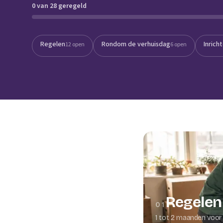
0 van 28 geregeld
Verhuisplanner
Verhuisdozen berek
Regelen
Rondom de verhuisdag
Inrich
12 open
6 open
Regelen
01
1 tot 2 maanden voor 