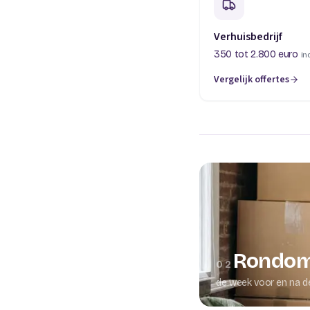
Verhuisbedrijf
350 tot 2.800 euro
in
Vergelijk offertes
(opent in een nieuw t
Rondom
02
de week voor en na d