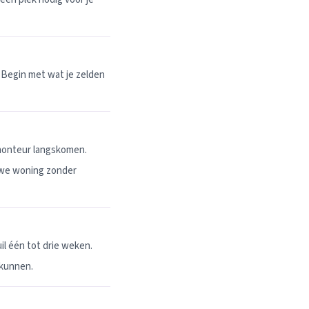
 Begin met wat je zelden
 monteur langskomen.
uwe woning zonder
l één tot drie weken.
 kunnen.