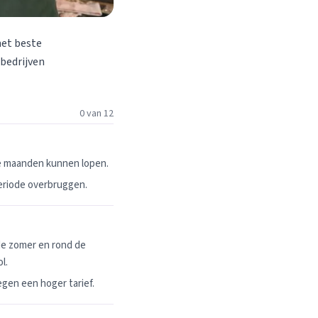
het beste
 bedrijven
0 van 12
ie maanden kunnen lopen.
periode overbruggen.
de zomer en rond de
l.
egen een hoger tarief.