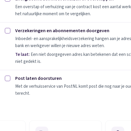
Energiecontract meeverhuizen of overstappen afvinken
Een overstap of verhuizing van je contract kost een aantal werk
het natuurlijke moment om te vergelijken.
Verzekeringen en abonnementen doorgeven
Verzekeringen en abonnementen doorgeven afvinken
Inboedel- en aansprakelijkheidsverzekering hangen aan je adres
bank en werkgever willen je nieuwe adres weten.
Te laat:
Een niet doorgegeven adres kan betekenen dat een sc
niet gedekt is.
Post laten doorsturen
Post laten doorsturen afvinken
Met de verhuisservice van PostNL komt post die nog naar je oude
terecht.