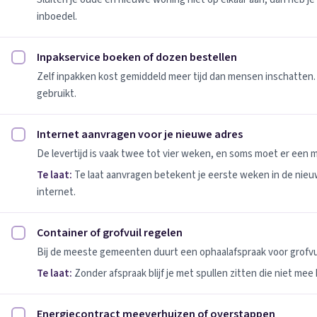
inboedel.
Inpakservice boeken of dozen bestellen
Inpakservice boeken of dozen bestellen afvinken
Zelf inpakken kost gemiddeld meer tijd dan mensen inschatten.
gebruikt.
Internet aanvragen voor je nieuwe adres
Internet aanvragen voor je nieuwe adres afvinken
De levertijd is vaak twee tot vier weken, en soms moet er een
Te laat:
Te laat aanvragen betekent je eerste weken in de nie
internet.
Container of grofvuil regelen
Container of grofvuil regelen afvinken
Bij de meeste gemeenten duurt een ophaalafspraak voor grofvui
Te laat:
Zonder afspraak blijf je met spullen zitten die niet mee
Energiecontract meeverhuizen of overstappen