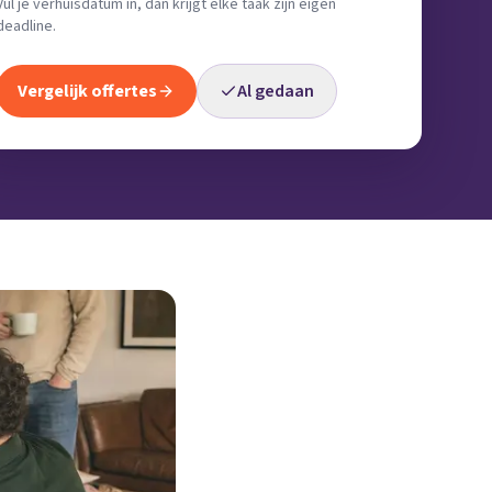
Vul je verhuisdatum in, dan krijgt elke taak zijn eigen
deadline.
Vergelijk offertes
Al gedaan