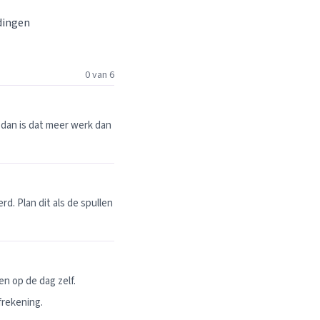
 dingen
0 van 6
dan is dat meer werk dan
. Plan dit als de spullen
n op de dag zelf.
frekening.