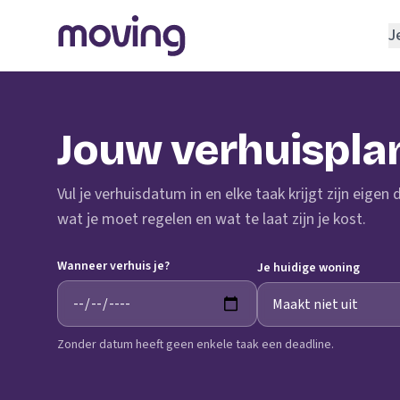
J
REGELEN
Verhuisbedrijf
Jouw verhuispla
Opslagruimte
INRICHTEN
Vul je verhuisdatum in en elke taak krijgt zijn eigen
Schoonmaakbedrijf
wat je moet regelen en wat te laat zijn je kost.
Klusjesman
Wanneer verhuis je?
Loodgieter
Je huidige woning
Slotenmaker
Zonder datum heeft geen enkele taak een deadline.
TOOLS BIJ VERHUIZEN