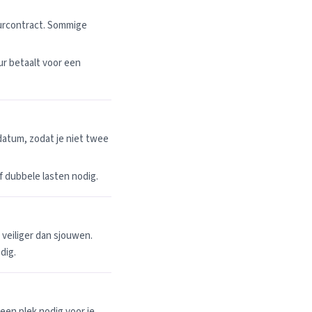
uurcontract. Sommige
r betaalt voor een
datum, zodat je niet twee
 of dubbele lasten nodig.
n veiliger dan sjouwen.
dig.
een plek nodig voor je