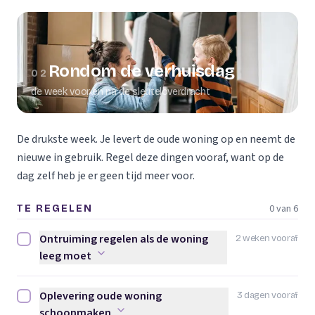
Rondom de verhuisdag
02
de week voor en na de sleuteloverdracht
De drukste week. Je levert de oude woning op en neemt de
nieuwe in gebruik. Regel deze dingen vooraf, want op de
dag zelf heb je er geen tijd meer voor.
0 van 6
TE REGELEN
Ontruiming regelen als de woning
2 weken vooraf
Ontruiming regelen als de woning leeg moet afvinken
leeg moet
Oplevering oude woning
3 dagen vooraf
Oplevering oude woning schoonmaken afvinken
schoonmaken