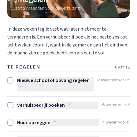
01
1 tot 2 maanden voor de verhuizing
In deze weken leg je vast wat later niet meer te
veranderen is. Een verhuisbedrijf boek je het beste zes tot
acht weken vooruit, want in de zomer en aan het eind van
de maand zijn de goede bedrijven als eerste vol.
0 van 12
TE REGELEN
Nieuwe school of opvang regelen
2 maanden vooraf
Nieuwe school of opvang regelen afvinken
Verhuisbedrijf boeken
6 weken vooraf
Verhuisbedrijf boeken afvinken
Huur opzeggen
4 weken vooraf
Huur opzeggen afvinken