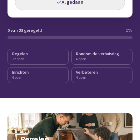
Al gedaan
0 van 28 geregeld
0
%
Regelen
Rondom de verhuisdag
12 open
6 open
Inrichten
Verbeteren
6 open
4 open
Regelen