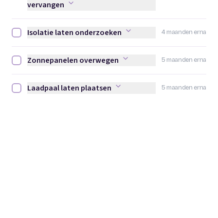
vervangen
Isolatie laten onderzoeken
4 maanden erna
Isolatie laten onderzoeken afvinken
Zonnepanelen overwegen
5 maanden erna
Zonnepanelen overwegen afvinken
Laadpaal laten plaatsen
5 maanden erna
Laadpaal laten plaatsen afvinken