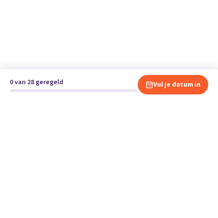
0 van 28 geregeld
Vul je datum in
Klaar om te verhuizen?
Vergelijk gratis en vrijblijvend verhuisbedrijven en andere
specialisten bij jou in de buurt.
Start je verhuizing