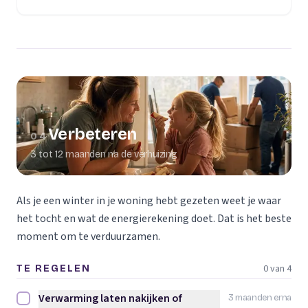
Verbeteren
04
3 tot 12 maanden na de verhuizing
Als je een winter in je woning hebt gezeten weet je waar
het tocht en wat de energierekening doet. Dat is het beste
moment om te verduurzamen.
0 van 4
TE REGELEN
Verwarming laten nakijken of
3 maanden erna
Verwarming laten nakijken of vervangen afvinken