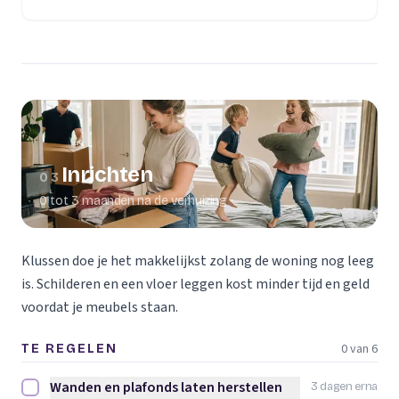
(opent in een nieuw tabblad)
Inrichten
03
0 tot 3 maanden na de verhuizing
Klussen doe je het makkelijkst zolang de woning nog leeg
is. Schilderen en een vloer leggen kost minder tijd en geld
voordat je meubels staan.
0 van 6
TE REGELEN
Wanden en plafonds laten herstellen
3 dagen erna
Wanden en plafonds laten herstellen afvinken