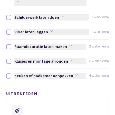
Schilderwerk laten doen
1 week erna
Schilderwerk laten doen afvinken
Vloer laten leggen
1 week erna
Vloer laten leggen afvinken
Raamdecoratie laten maken
2 weken erna
Raamdecoratie laten maken afvinken
Klusjes en montage afronden
3 weken erna
Klusjes en montage afronden afvinken
Keuken of badkamer aanpakken
4 weken erna
Keuken of badkamer aanpakken afvinken
UITBESTEDEN