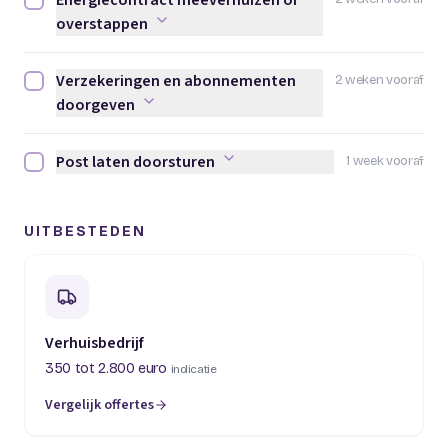
Energiecontract meeverhuizen of
Energiecontract meeverhuizen of overstappen afvinken
overstappen
Verzekeringen en abonnementen
2 weken vooraf
Verzekeringen en abonnementen doorgeven afvinken
doorgeven
Post laten doorsturen
1 week vooraf
Post laten doorsturen afvinken
UITBESTEDEN
Verhuisbedrijf
350 tot 2.800 euro
indicatie
Vergelijk offertes
(opent in een nieuw tabblad)