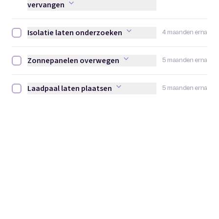
vervangen
Isolatie laten onderzoeken
4 maanden erna
Isolatie laten onderzoeken afvinken
Zonnepanelen overwegen
5 maanden erna
Zonnepanelen overwegen afvinken
Laadpaal laten plaatsen
5 maanden erna
Laadpaal laten plaatsen afvinken