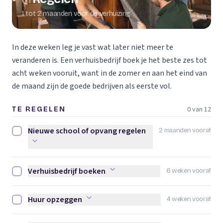
01
1 tot 2 maanden voor de verhuizing
In deze weken leg je vast wat later niet meer te
veranderen is. Een verhuisbedrijf boek je het beste zes tot
acht weken vooruit, want in de zomer en aan het eind van
de maand zijn de goede bedrijven als eerste vol.
0 van 12
TE REGELEN
Nieuwe school of opvang regelen
2 maanden vooraf
Nieuwe school of opvang regelen afvinken
Verhuisbedrijf boeken
6 weken vooraf
Verhuisbedrijf boeken afvinken
Huur opzeggen
4 weken vooraf
Huur opzeggen afvinken