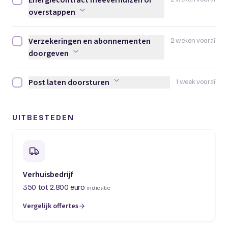
Energiecontract meeverhuizen of
Energiecontract meeverhuizen of overstappen afvinken
overstappen
Verzekeringen en abonnementen
2 weken vooraf
Verzekeringen en abonnementen doorgeven afvinken
doorgeven
Post laten doorsturen
1 week vooraf
Post laten doorsturen afvinken
UITBESTEDEN
Verhuisbedrijf
350 tot 2.800 euro
indicatie
Vergelijk offertes
(opent in een nieuw tabblad)