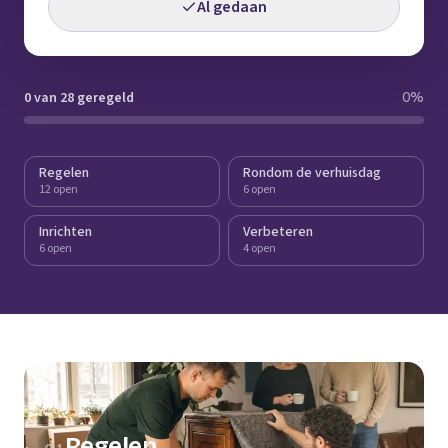
Al gedaan
0 van 28 geregeld
0
%
Regelen
Rondom de verhuisdag
12 open
6 open
Inrichten
Verbeteren
6 open
4 open
Regelen