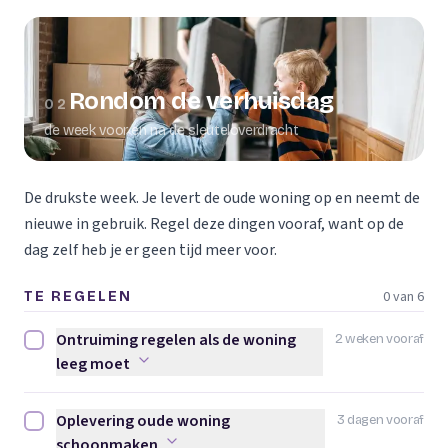
Rondom de verhuisdag
02
de week voor en na de sleuteloverdracht
De drukste week. Je levert de oude woning op en neemt de
nieuwe in gebruik. Regel deze dingen vooraf, want op de
dag zelf heb je er geen tijd meer voor.
0 van 6
TE REGELEN
Ontruiming regelen als de woning
2 weken vooraf
Ontruiming regelen als de woning leeg moet afvinken
leeg moet
Oplevering oude woning
3 dagen vooraf
Oplevering oude woning schoonmaken afvinken
schoonmaken