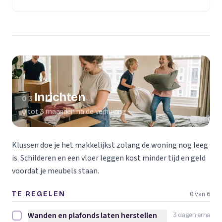
(opent in een nieuw tabblad)
Inrichten
03
0 tot 3 maanden na de verhuizing
Klussen doe je het makkelijkst zolang de woning nog leeg
is. Schilderen en een vloer leggen kost minder tijd en geld
voordat je meubels staan.
0 van 6
TE REGELEN
Wanden en plafonds laten herstellen
3 dagen erna
Wanden en plafonds laten herstellen afvinken