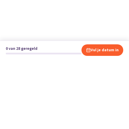
0 van 28 geregeld
Vul je datum in
Klaar om te verhuizen?
Vergelijk gratis en vrijblijvend verhuisbedrijven en andere
specialisten bij jou in de buurt.
Start je verhuizing