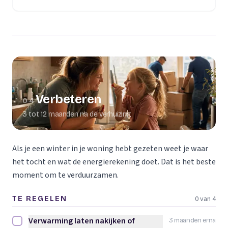
Verbeteren
04
3 tot 12 maanden na de verhuizing
Als je een winter in je woning hebt gezeten weet je waar
het tocht en wat de energierekening doet. Dat is het beste
moment om te verduurzamen.
0 van 4
TE REGELEN
Verwarming laten nakijken of
3 maanden erna
Verwarming laten nakijken of vervangen afvinken