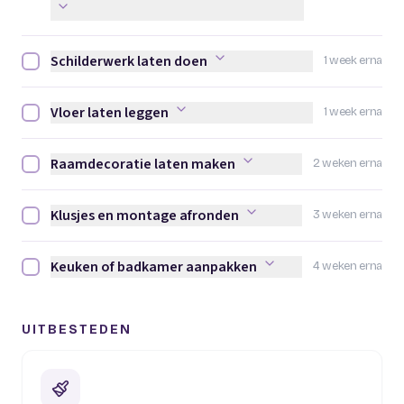
Schilderwerk laten doen
1 week erna
Schilderwerk laten doen afvinken
Vloer laten leggen
1 week erna
Vloer laten leggen afvinken
Raamdecoratie laten maken
2 weken erna
Raamdecoratie laten maken afvinken
Klusjes en montage afronden
3 weken erna
Klusjes en montage afronden afvinken
Keuken of badkamer aanpakken
4 weken erna
Keuken of badkamer aanpakken afvinken
UITBESTEDEN